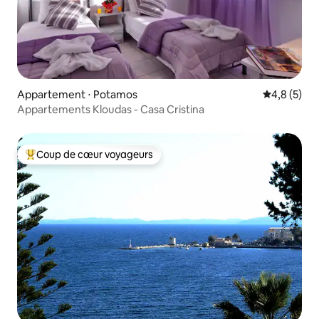
Appartement ⋅ Potamos
Évaluation 
4,8 (5)
Appartements Kloudas - Casa Cristina
Coup de cœur voyageurs
Coups de cœur voyageurs les plus appréciés