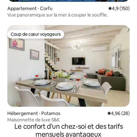
Appartement ⋅ Corfu
Évaluation mo
4,9 (150)
Vue panoramique sur la mer à couper le souffle.
Coup de cœur voyageurs
Coup de cœur voyageurs
Hébergement ⋅ Potamos
Évaluation mo
4,96 (28)
Maisonnette de luxe S&K
Le confort d'un chez-soi et des tarifs
mensuels avantageux