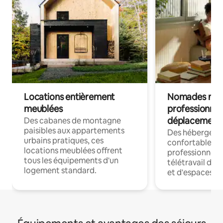
Locations entièrement
Nomades num
meublées
professionnel
déplacement
Des cabanes de montagne
paisibles aux appartements
Des hébergem
urbains pratiques, ces
confortables p
locations meublées offrent
professionnels
tous les équipements d'un
télétravail dis
logement standard.
et d'espaces de