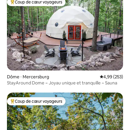
Coup de cœur voyageurs
Coups de cœur voyageurs les plus appréciés
Dôme ⋅ Mercersburg
Évaluation moy
4,99 (253)
StayAround Dome ~ Joyau unique et tranquille ~ Sauna
Coup de cœur voyageurs
Coups de cœur voyageurs les plus appréciés