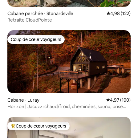
Cabane perchée ⋅ Stanardsville
Évaluation moy
4,98 (122)
Retraite CloudPointe
Coup de cœur voyageurs
Coup de cœur voyageurs
Cabane ⋅ Luray
Évaluation moy
4,97 (100)
Horizon | Jacuzzi chaud/froid, cheminées, sauna, prise
pour véhicule électrique
Coup de cœur voyageurs
Coups de cœur voyageurs les plus appréciés