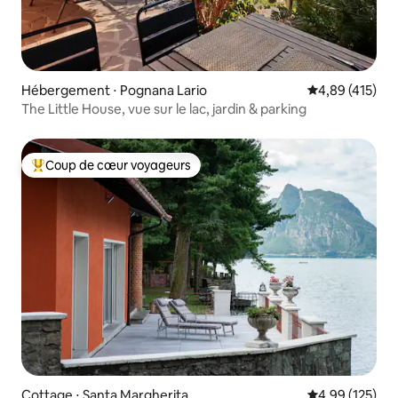
Hébergement ⋅ Pognana Lario
Évaluation moy
4,89 (415)
The Little House, vue sur le lac, jardin & parking
Coup de cœur voyageurs
Coups de cœur voyageurs les plus appréciés
Cottage ⋅ Santa Margherita
Évaluation moy
4,99 (125)