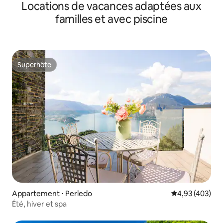
Locations de vacances adaptées aux
familles et avec piscine
Superhôte
Superhôte
Appartement ⋅ Perledo
Évaluation moy
4,93 (403)
Été, hiver et spa