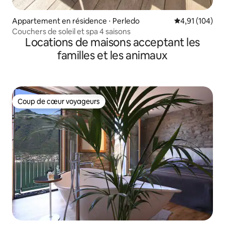
Appartement en résidence ⋅ Perledo
Évaluation moy
4,91 (104)
Couchers de soleil et spa 4 saisons
Locations de maisons acceptant les
familles et les animaux
Coup de cœur voyageurs
Coup de cœur voyageurs