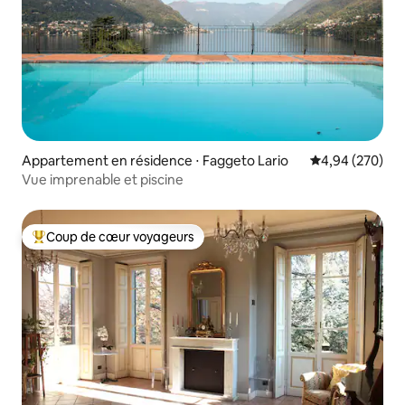
Appartement en résidence ⋅ Faggeto Lario
Évaluation moy
4,94 (270)
Vue imprenable et piscine
Coup de cœur voyageurs
Coups de cœur voyageurs les plus appréciés