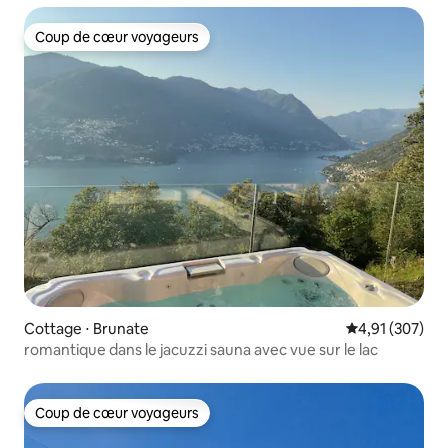
Coup de cœur voyageurs
Coup de cœur voyageurs
Cottage ⋅ Brunate
Évaluation moy
4,91 (307)
romantique dans le jacuzzi sauna avec vue sur le lac
Coup de cœur voyageurs
Coup de cœur voyageurs