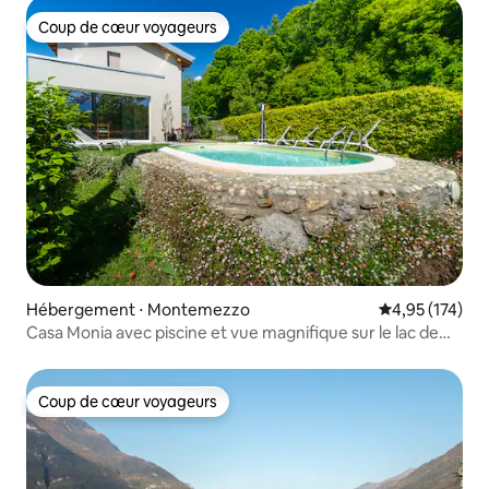
Coup de cœur voyageurs
Coup de cœur voyageurs
Hébergement ⋅ Montemezzo
Évaluation moy
4,95 (174)
Casa Monia avec piscine et vue magnifique sur le lac de
Côme
Coup de cœur voyageurs
Coup de cœur voyageurs