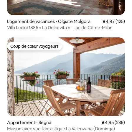
Logement de vacances ⋅ Olgiate Molgora
Évaluation moy
4,97 (125)
Villa Lucini 1886 « La Dolcevita » - Lac de Côme-Milan
Coup de cœur voyageurs
Coup de cœur voyageurs
Appartement ⋅ Segna
Évaluation moy
4,95 (236)
Maison avec vue fantastique La Valenzana (Dominga)