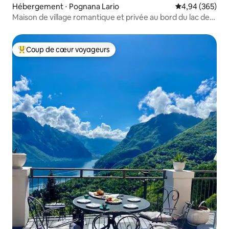
Hébergement ⋅ Pognana Lario
Évaluation moy
4,94 (365)
Maison de village romantique et privée au bord du lac de
Côme
Coup de cœur voyageurs
Coups de cœur voyageurs les plus appréciés