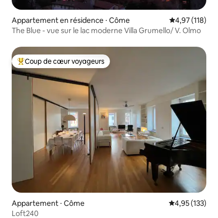
Appartement en résidence ⋅ Côme
Évaluation moy
4,97 (118)
The Blue - vue sur le lac moderne Villa Grumello/ V. Olmo
Coup de cœur voyageurs
Coups de cœur voyageurs les plus appréciés
Appartement ⋅ Côme
Évaluation moy
4,95 (133)
Loft240