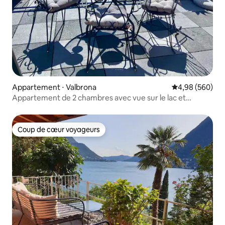
Appartement ⋅ Valbrona
Évaluation moy
4,98 (560)
Appartement de 2 chambres avec vue sur le lac et
terrasse privée
Coup de cœur voyageurs
Coup de cœur voyageurs