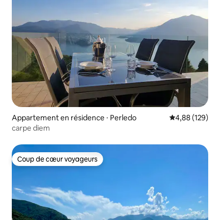
Appartement en résidence ⋅ Perledo
Évaluation moy
4,88 (129)
carpe diem
Coup de cœur voyageurs
Coup de cœur voyageurs