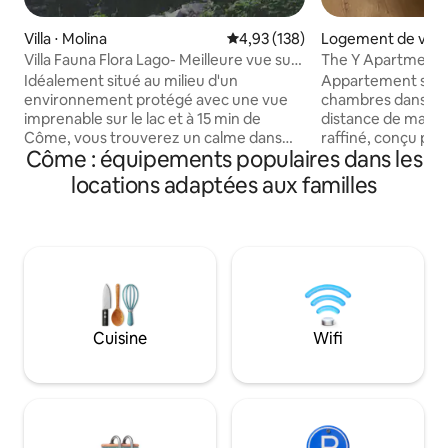
Villa ⋅ Molina
Évaluation moyenne sur la base 
4,93 (138)
Logement de vaca
me
Villa Fauna Flora Lago- Meilleure vue sur
The Y Apartments
le lac : TOUT NOUVEAU
Idéalement situé au milieu d'un
Appartement spac
environnement protégé avec une vue
chambres dans le 
imprenable sur le lac et à 15 min de
distance de marche du la
Côme, vous trouverez un calme dans
raffiné, conçu pour
Côme : équipements populaires dans les
une nature et une faune magnifiques. La
et les moments pa
maison, restructurée en 2022, d'une
5 minutes à pied d
locations adaptées aux familles
manière moderne et minimaliste, vous
Côme. Bienvenue à
donnera la paix de l'âme dont vous avez
The Y Apartments
besoin pour des vacances parfaites. La
appartement spaci
charmante Molina médiévale, avec ses
deux chambres qui
restaurants régionaux authentiques,
d'un emplacement
vous enchantera ; des chefs cuisiniers
atmosphère calme 
privés sont disponibles sur demande ;
Récemment rénov
Côme et Bellagio sont tout proches…
de haute qualité et
Cuisine
Wifi
Nous vous accueillons pour un séjour
soignées, l'appar
parfait sur le lac de Côme !
accueillant et conç
un confort optimal