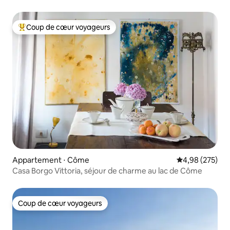
Coup de cœur voyageurs
Coups de cœur voyageurs les plus appréciés
Appartement ⋅ Côme
Évaluation moy
4,98 (275)
Casa Borgo Vittoria, séjour de charme au lac de Côme
Coup de cœur voyageurs
Coup de cœur voyageurs