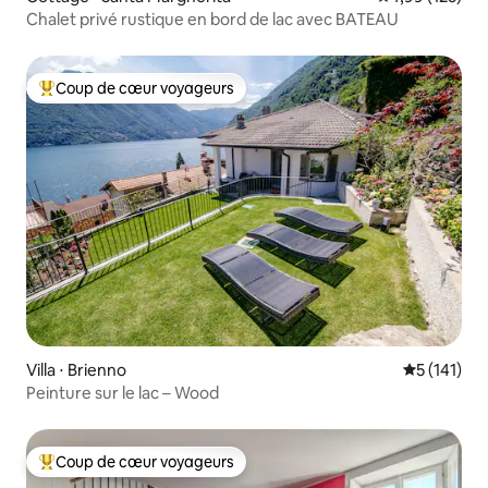
Chalet privé rustique en bord de lac avec BATEAU
Coup de cœur voyageurs
Coups de cœur voyageurs les plus appréciés
Villa ⋅ Brienno
Évaluation 
5 (141)
Peinture sur le lac – Wood
Coup de cœur voyageurs
Coups de cœur voyageurs les plus appréciés