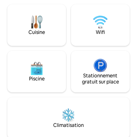
palais Tantucci, Salimbeni et Spannocchi.
Respirez ! À mi-c
Deuxième salon avec bibliothèque,
Florence. Proche d
canapé-lit et la même vue exclusive. 2
d'Orcia et d'inno
grandes chambres avec vue sur la ville et
chaudes. Un parad
lits king-size. 3 salles de bains dont une
restaurants divins
Cuisine
Wifi
avec jacuzzi et une avec douche. Un
l'antiquité au som
long couloir qui traverse l'appartement,
comme Montepulci
une entrée spacieuse et une terrasse
aux vins sublimes.
privée sur la cour intérieure. Troisième
salon avec canapé-lit et vue sur la ville.
Salle à manger avec vue panoramique
sur le Duomo de Sienne et la Basilique de
San Domenico qui se distinguent par les
Stationnement
Piscine
toits médiévaux de Sienne à quelques
gratuit sur place
mètres de nous. Cuisine entièrement
équipée avec buanderie. Il occupe tout
le deuxième étage de notre palais des
1600 et offre des vues uniques et
privilégiées sur Sienne et ses merveilles
architecturales. Nous sommes sur
Banchi sopra Sopra, le parcours principal
Climatisation
du centre historique de Sienne, en
dessous de la maison, vous trouverez les