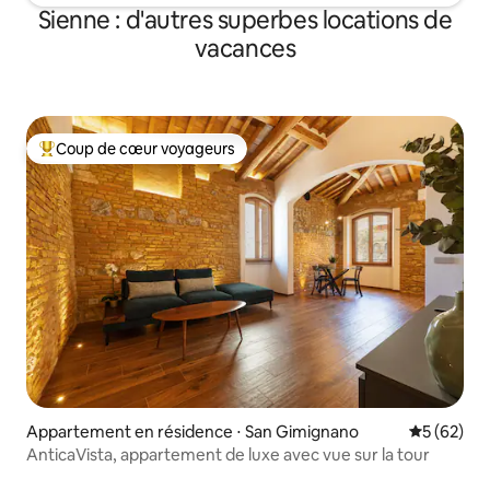
meilleures boutiques du centre avec
Sienne : d'autres superbes locations de
toutes les marques de haute couture,
vacances
de nombreux restaurants; Vignobles,
bars et supermarchés avec des produits
toscans typiques.
Coup de cœur voyageurs
Coups de cœur voyageurs les plus appréciés
Appartement en résidence ⋅ San Gimignano
Évaluation
5 (62)
AnticaVista, appartement de luxe avec vue sur la tour