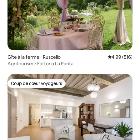
Gîte à la ferme ⋅ Ruscello
Évaluation moy
4,99 (516)
Agritourisme Fattoria La Parita
Coup de cœur voyageurs
Coup de cœur voyageurs