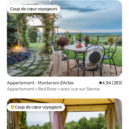
Coup de cœur voyageurs
Coup de cœur voyageurs
Appartement ⋅ Monteroni d'Arbia
Évaluation moy
4,94 (283)
Appartement « Red Rose » avec vue sur Sienne.
Coup de cœur voyageurs
Coups de cœur voyageurs les plus appréciés