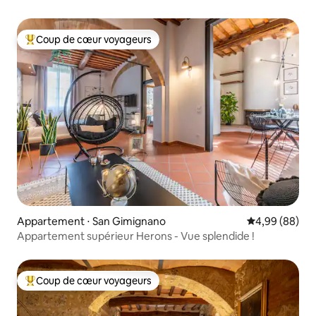
Coup de cœur voyageurs
Coups de cœur voyageurs les plus appréciés
Appartement ⋅ San Gimignano
Évaluation mo
4,99 (88)
Appartement supérieur Herons - Vue splendide !
Coup de cœur voyageurs
Coups de cœur voyageurs les plus appréciés