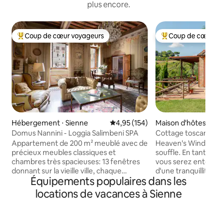
plus encore.
Coup de cœur voyageurs
Coup de cœur 
Coups de cœur voyageurs les plus appréciés
Coups de cœur vo
Hébergement ⋅ Sienne
Évaluation moyenne sur la base 
4,95 (154)
Maison d'hôtes ⋅ 
Domus Nannini - Loggia Salimbeni SPA
Cottage toscan a
paradisiaque
Appartement de 200 m² meublé avec de
Heaven's Window e
précieux meubles classiques et
souffle. En tant qu
chambres très spacieuses: 13 fenêtres
vous serez entouré
donnant sur la vieille ville, chaque
d'une tranquillité 
Équipements populaires dans les
fenêtre offre une vue unique sur la ville.
d'oiseaux et de ce
Salon grand et spacieux avec une vue
bas de la vallée et 
locations de vacances à Sienne
incomparable sur le début de Banchi di
promenades, vous
Sopra, la Piazza Salimbeni et le siège du
des renards, des f
Monte dei Paschi, formé par les nobles
Ramassez des piqu