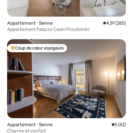
Appartement ⋅ Sienne
Évaluation moy
4,91 (265)
Appartement Palazzo Casini Piccolomini
Coup de cœur voyageurs
Coups de cœur voyageurs les plus appréciés
Appartement ⋅ Sienne
Évaluation
5 (42)
Charme et confort