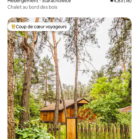
Hébergement ⋅ Starachowice
Évaluation mo
4,83 (18)
Chalet au bord des bois
Coup de cœur voyageurs
Coups de cœur voyageurs les plus appréciés