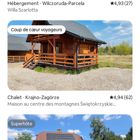
Hébergement ⋅ Wilczoruda-Parcela
Évaluation mo
4,93 (27)
Willa Szarlotta
Coup de cœur voyageurs
Coup de cœur voyageurs
Chalet ⋅ Krajno-Zagórze
Évaluation mo
4,94 (62)
Maison au centre des montagnes Świętokrzyskie
jacuzzi/sauna
Superhôte
Superhôte