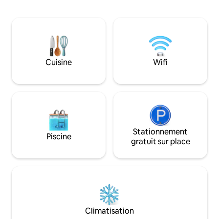
chevaux, les chats et les poules. Nos
à l'aise. Le quartier est extrêmement
2 chiens vous accueilleront de derrière la
calme, nous invito
clôture. Le chalet est détaché des
aiment se détendr
autres maisons, mais notre maison est
respecter les règl
juste à côté. Nous sommes donc à
forêt. Les animau
proximité pour vous aider ou répondre à
sont pas acceptés
vos questions. Nous laissons nos
Cuisine
Wifi
ENDROIT POUR LES
voyageurs aussi libres que possible.
RASSEMBLEMENTS
Nous louons la maison pour pas moins de
2 nuits. Toute l'année.
Stationnement
Piscine
gratuit sur place
Climatisation