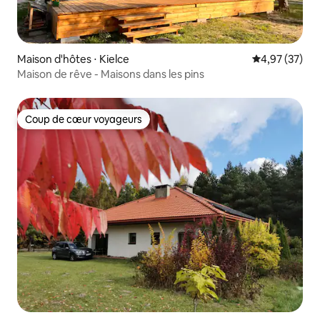
Maison d'hôtes ⋅ Kielce
Évaluation mo
4,97 (37)
Maison de rêve - Maisons dans les pins
Coup de cœur voyageurs
Coup de cœur voyageurs