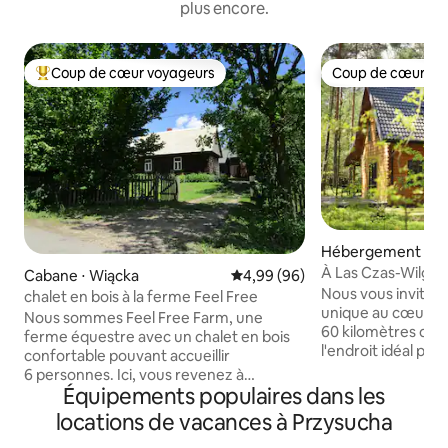
plus encore.
Coup de cœur voyageurs
Coup de cœur vo
Coups de cœur voyageurs les plus appréciés
Coup de cœur vo
Hébergement ⋅ Os
À Las Czas-Wilga
Cabane ⋅ Wiącka
Évaluation moyenne sur la base
4,99 (96)
Nous vous inviton
chalet en bois à la ferme Feel Free
unique au cœur de
Nous sommes Feel Free Farm, une
60 kilomètres de V
ferme équestre avec un chalet en bois
l'endroit idéal po
confortable pouvant accueillir
famille, une escap
6 personnes. Ici, vous revenez à
week-end romanti
Équipements populaires dans les
l'essentiel. Vous vous rapprochez de la
nature, ou le trava
nature et vous pouvez profiter de la vie
locations de vacances à Przysucha
avons la fibre opt
à la ferme. Vous pouvez rencontrer les
120 m2 a tout ce qu