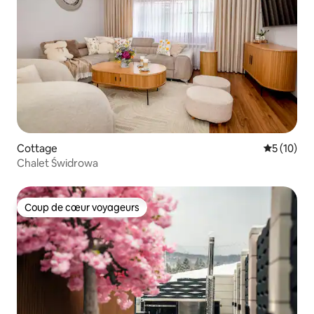
Cottage
Évaluation
5 (10)
Chalet Świdrowa
Coup de cœur voyageurs
Coup de cœur voyageurs