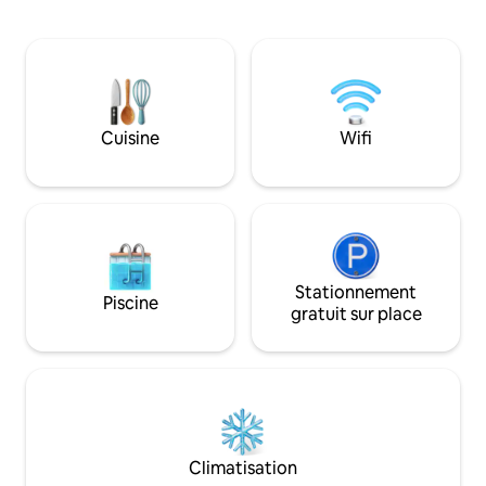
avec une chambre 
cheminée sont gratuits ,le jacuzzi 2x
avec télévision et 
(jacuzzi en bois) payé en supplément.
douche, - salon av
Vous pouvez rejoindre Gubałówka à
télévision, - kitc
pied(1h00) et aller en téléphérique
réfrigérateur, plaq
jusqu'à Krupówki (4 minutes). Environs :
micro-ondes, lave-v
sentiers de randonnée et pistes
salle de bain ave
cyclables, pistes de ski !
Cuisine
Wifi
effet pluie, bidet e
Stationnement
Piscine
gratuit sur place
Climatisation