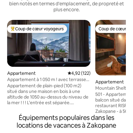
bien notés en termes d'emplacement, de propreté et
plus encore.
Coup de cœur voyageurs
Coup de cœur vo
Coups de cœur voyageurs les plus appréciés
Coup de cœur vo
Appartement
Évaluation moyenne sur la base 
4,92 (122)
Appartement à 1 050 m ! avec terrasse
Appartement
avec vue, max. 8 personnes
Appartement de plain-pied (100 m2)
Mountain Shelter 
situé dans une maison en bois à une
deux chambres
501 - Appartement
altitude de 1050 au-dessus du niveau de
balcon situé dans 
la mer ! ! ! L'entrée est séparée.
restaurant RISPET
L'appartement dispose d'une grande
Zakopane - à 50 m
terrasse, nous fournissons des transats.
Équipements populaires dans les
L'appartement se 
La vue sur les montagnes « entre » dans
chambre avec un l
locations de vacances à Zakopane
le salon :) Vous pouvez garer votre
télévision et dou
voiture sur la propriété. Le sauna et la