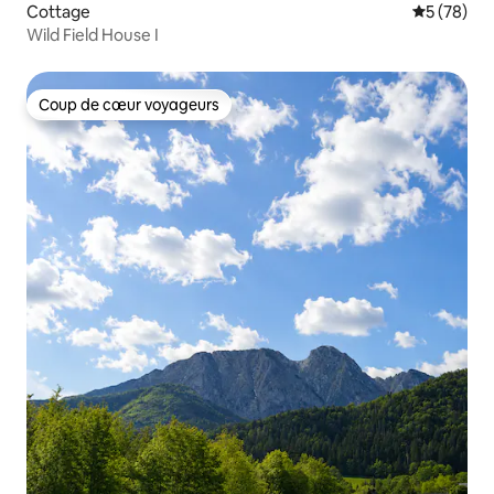
Cottage
Évaluation
5 (78)
Wild Field House I
Coup de cœur voyageurs
Coup de cœur voyageurs