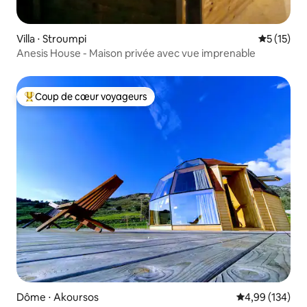
Villa ⋅ Stroumpi
Évaluation
5 (15)
Anesis House - Maison privée avec vue imprenable
Coup de cœur voyageurs
Coups de cœur voyageurs les plus appréciés
Dôme ⋅ Akoursos
Évaluation moy
4,99 (134)