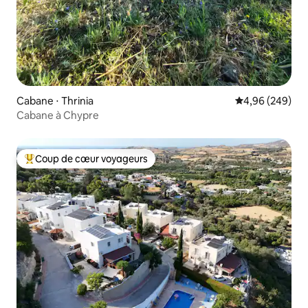
Cabane ⋅ Thrinia
Évaluation moy
4,96 (249)
Cabane à Chypre
Coup de cœur voyageurs
Coups de cœur voyageurs les plus appréciés