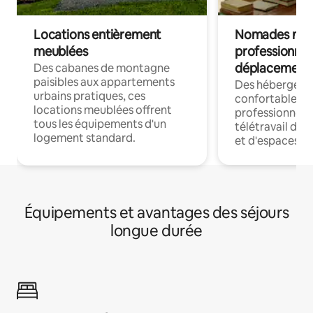
Locations entièrement
Nomades num
meublées
professionnel
déplacement
Des cabanes de montagne
paisibles aux appartements
Des hébergem
urbains pratiques, ces
confortables p
locations meublées offrent
professionnels
tous les équipements d'un
télétravail dis
logement standard.
et d'espaces de
Équipements et avantages des séjours
longue durée