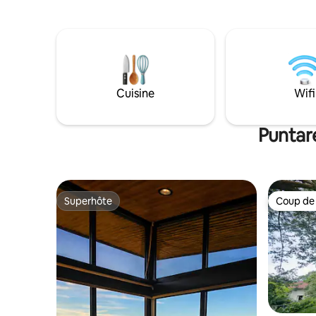
notre villa de luxe privée et spacieuse,
spots de 
pouvant accueillir deux personnes. Nous
offre conf
proposons une piscine avec une vue
légèremen
incroyable, du yoga dans la jungle et
profiter d
10 km de sentiers de randonnée. Le Wi-Fi
Starlink 250 Mo ultra-rapide vous permet
de « travailler depuis la jungle ». Nos
Cuisine
Wifi
cuisiniers vous proposent des repas
incroyables préparés à partir
d'ingrédients locaux et fermiers. Venez
Puntar
nous rendre visite !
Superhôte
Coup de
Superhôte
Coup de