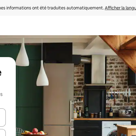
nes informations ont été traduites automatiquement. 
Afficher la lang
e
es
hes vers le haut et vers le bas pour les parcourir ou en appuyant et en fai