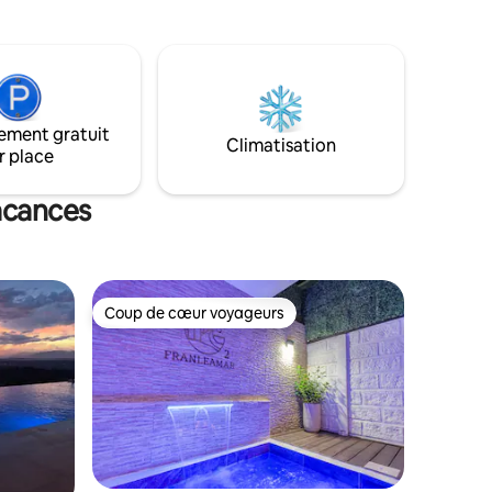
al Pais et
inoubliables avec une vue panoramique
 N'oubliez
unique sur la ville de Puntarenas. Parfait
l au 3e
pour les escapades courtes ou les
té de 7
séjours plus longs, que ce soit pour des
vacances ou du travail à distance.
ement gratuit
Climatisation
r place
acances
Coup de cœur voyageurs
lus appréciés
Coup de cœur voyageurs