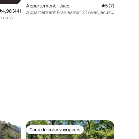
ntaires : 4,92 sur 5
Appartement ⋅ Jaco
Évaluation moyenn
5 (7)
Évaluation moyenne sur la base de 44 commentaires : 4,98 sur 5
4,98 (44)
Appartement Franleamar 2 | Avec jacuzzi
n ou la
privé
Coup de cœur voyageurs
Coup de cœur voyageurs