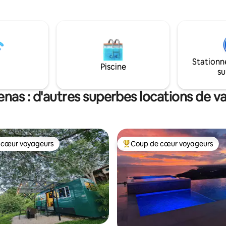
Cabuya est à 5 min en voiture, M
surf de Santa Teresa, la maison
Santa Teresa sont à 16 minutes.
ort et design, tout en étant
pas de profiter du lever du solei
t surélevée sur la colline pour
étage ! Niché dans une proprié
e belles vues.
acres
Stationn
Piscine
su
enas : d'autres superbes locations de v
 cœur voyageurs
Coup de cœur voyageurs
 cœur voyageurs
Coups de cœur voyageurs les p