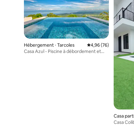
Hébergement ⋅ Tarcoles
Évaluation moyenne sur
4,96 (76)
Casa Azul - Piscine à débordement et
vue sur l'océan
Casa parti
Casa Coli
Playa Bla