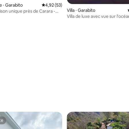
e ⋅ Garabito
Évaluation moyenne sur la base de 53 comme
4,92 (53)
Villa ⋅ Garabito
ison unique près de Carara -
Villa de luxe avec vue sur l'océa
 jungle et l'océan
montagne, lits King et jacuzzi
r la base de 24 commentaires : 4,79 sur 5
te
te