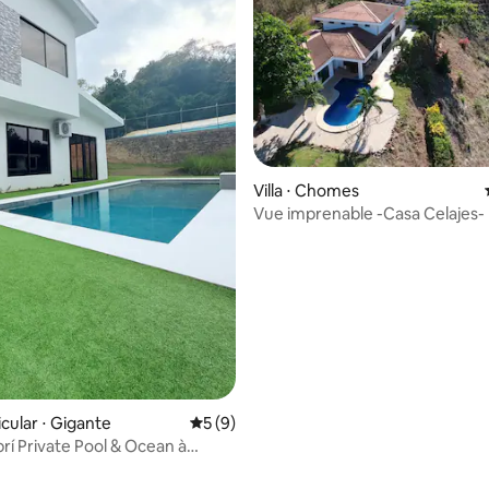
 la base de 76 commentaires : 4,96 sur 5
Villa ⋅ Chomes
Vue imprenable -Casa Celajes-
cular ⋅ Gigante
Évaluation moyenne sur la base de 9 co
5 (9)
brí Private Pool & Ocean à
nca