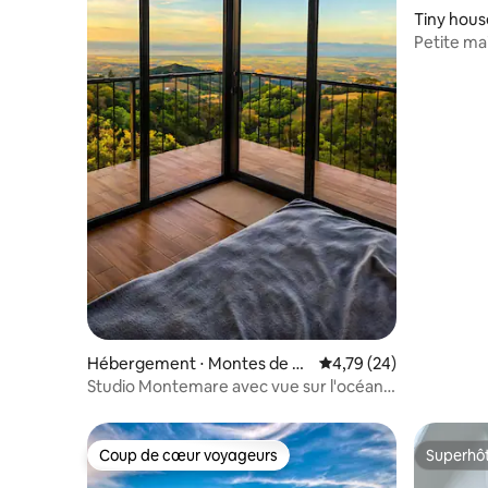
Tiny hous
Petite ma
Vue sur la
Hébergement ⋅ Montes de O
Évaluation moyenne su
4,79 (24)
ro
Studio Montemare avec vue sur l'océan
et la montagne
Coup de cœur voyageurs
Superhô
Coup de cœur voyageurs
Superhô