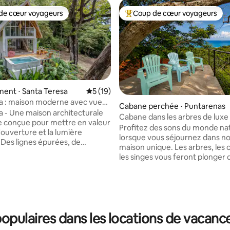
de cœur voyageurs
Coup de cœur voyageurs
 cœur voyageurs les plus appréciés
Coups de cœur voyageurs les p
ent ⋅ Santa Teresa
Évaluation moyenne sur la base de 19 co
5 (19)
a : maison moderne avec vue
Cabane perchée ⋅ Puntarenas
n
a - Une maison architecturale
Cabane dans les arbres de luxe
 conçue pour mettre en valeur
sur l'océan et jacuzzi
Profitez des sons du monde na
l'ouverture et la lumière
lorsque vous séjournez dans n
. Des lignes épurées, de
maison unique. Les arbres, les 
enêtres et des matériaux
 la base de 351 commentaires : 4,93 sur 5
les singes vous feront plonger 
chaleureux créent des
tranquillité de la nature tout en
s lumineux et apaisants, en
surplombant l'océan De belles 
harmonie avec la jungle
des sons sont l'escapade parfai
te et les vues sur l'océan. Les
étant proche des plages, à seu
 vie ouverts invitent à profiter
min en voiture de la rivière Lajas
e intérieur-extérieur
pulaires dans les locations de vacanc
plage de Cedros, à 15 minutes d
té. Située à proximité des
de Manchas à Montezuma. L'île
 restaurants et des meilleurs