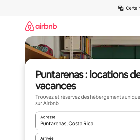
Aller
Certai
directement
au
contenu
Puntarenas : locations d
vacances
Trouvez et réservez des hébergements uniqu
sur Airbnb
Adresse
Lorsque les résultats s'affichent, utilisez les flèc
Arrivée