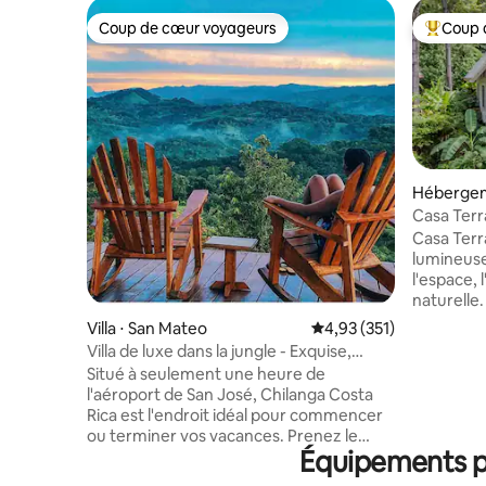
Coup de cœur voyageurs
Coup 
Coup de cœur voyageurs
Coups de
Hébergem
Casa Terr
sur l'océa
Casa Terr
lumineuse
l'espace, 
naturelle
grandes f
Villa ⋅ San Mateo
Évaluation moyenne sur
4,93 (351)
naturels 
Villa de luxe dans la jungle - Exquise,
intérieur
privée, sereine
Situé à seulement une heure de
parfaite 
l'aéroport de San José, Chilanga Costa
environnan
Rica est l'endroit idéal pour commencer
espaces de
ou terminer vos vacances. Prenez le
d'un cadr
Équipements po
temps de ralentir, de vous détendre et
décontrac
de renouer avec la nature. Ceibo est
meilleurs