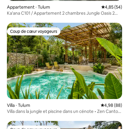
Appartement ⋅ Tulum
Évaluation mo
4,85 (54)
Ka'ana C101 / Appartement 2 chambres Jungle Oasis 2
piscines privées
Coup de cœur voyageurs
Coup de cœur voyageurs
Villa ⋅ Tulum
Évaluation mo
4,98 (88)
Villa dans la jungle et piscine dans un cénote • Zen Canto
Nupul