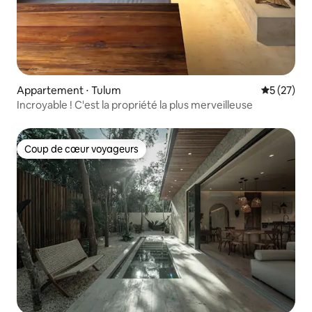
Appartement ⋅ Tulum
Évaluation
5 (27)
Incroyable ! C'est la propriété la plus merveilleuse
Coup de cœur voyageurs
Coup de cœur voyageurs