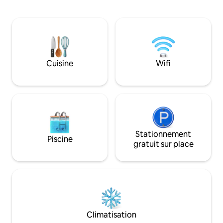
inoubliable. La vill
son genre. À seulement 150 m de toute
6 adultes, les enfa
la vie nocturne, 2 grandes piscines, un
avec leurs parents
restaurant et un club de plage dans
supplémentaires. À l'intérieur de la villa, il
l'immeuble. Une fusion de meubles en
y a une cuisine en
bois exotiques et de marbre importé
à l'extérieur, il y
rend cet endroit inégalé à Cancún.
pour des grillades e
Cuisine
Wifi
Stationnement
Piscine
gratuit sur place
Climatisation