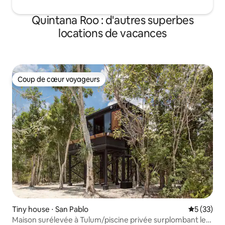
Quintana Roo : d'autres superbes
locations de vacances
Coup de cœur voyageurs
Coup de cœur voyageurs
Tiny house ⋅ San Pablo
Évaluation
5 (33)
Maison surélevée à Tulum/piscine privée surplombant le