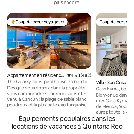
plus encore.
Coup de cœur voyageurs
Coup de cœur vo
Coups de cœur voyageurs les plus appréciés
Coup de cœur vo
Appartement en résidence
Évaluation moyenne sur la base 
4,93 (482)
⋅ Cancún
The Quarry, sous-penthouse en bord de
Villa ⋅ San Crisanto
mer à 150 m des clubs
Dès que vous entrez dans la propriété,
Casa Kyma, bord d
vous comprendrez pourquoi vous êtes
Yucatan
Bienvenue dans not
venu à Cancun : la plage de sable blanc
mer Casa Kyma à S
poudreux et la plus belle eau turquoise.
de Merida, Yucatan, 
Parce que c'est tout ce que vous pouvez
aurez toute la vil
voir depuis la vue panoramique à 180°
Équipements populaires dans les
vue sur l'océan et
que l'appartement offre. Aucun détail
inoubliables. Cha
locations de vacances à Quintana Roo
n'a été épargné. Plus de 2 ans de
avec soin dans un 
rénovation de cette propriété unique en