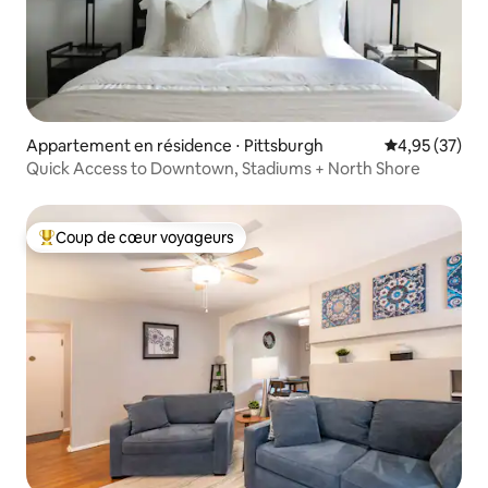
Appartement en résidence ⋅ Pittsburgh
Évaluation mo
4,95 (37)
Quick Access to Downtown, Stadiums + North Shore
Coup de cœur voyageurs
Coups de cœur voyageurs les plus appréciés