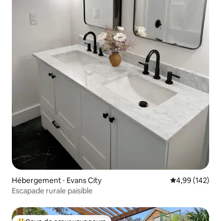
Hébergement ⋅ Evans City
Évaluation moy
4,99 (142)
Escapade rurale paisible