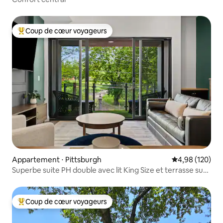
Coup de cœur voyageurs
Coups de cœur voyageurs les plus appréciés
Appartement ⋅ Pittsburgh
Évaluation moy
4,98 (120)
Superbe suite PH double avec lit King Size et terrasse sur
le toit
Coup de cœur voyageurs
Coups de cœur voyageurs les plus appréciés