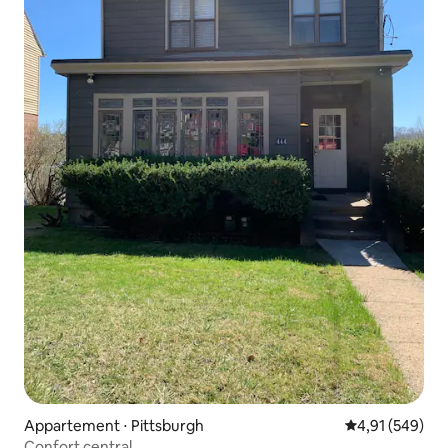
Appartement ⋅ Pittsburgh
Évaluation moy
4,91 (549)
Confort central