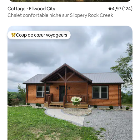
Cottage ⋅ Ellwood City
Évaluation moy
4,97 (124)
Chalet confortable niché sur Slippery Rock Creek
Coup de cœur voyageurs
Coups de cœur voyageurs les plus appréciés