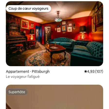
Coup de cœur voyageurs
Coup de cœur voyageurs
Appartement ⋅ Pittsburgh
Évaluation moy
4,93 (107)
Le voyageur fatigué
Superhôte
Superhôte