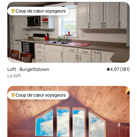
Coup de cœur voyageurs
Coups de cœur voyageurs les plus appréciés
Loft ⋅ Burgettstown
Évaluation moy
4,97 (181)
Le loft
Coup de cœur voyageurs
Coups de cœur voyageurs les plus appréciés