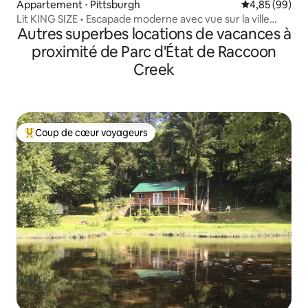
Appartement ⋅ Pittsburgh
Évaluation mo
4,85 (99)
Lit KING SIZE • Escapade moderne avec vue sur la ville
Autres superbes locations de vacances à
• Stationnement gratuit
proximité de Parc d'État de Raccoon
Creek
Coup de cœur voyageurs
Coups de cœur voyageurs les plus appréciés