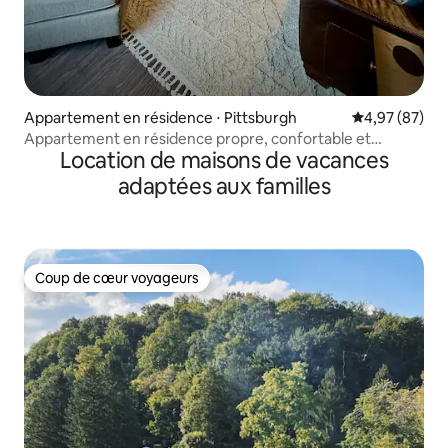
Appartement en résidence ⋅ Pittsburgh
Évaluation mo
4,97 (87)
Appartement en résidence propre, confortable et
Location de maisons de vacances
accessible à pied, avec des équipements de luxe
adaptées aux familles
Coup de cœur voyageurs
Coup de cœur voyageurs