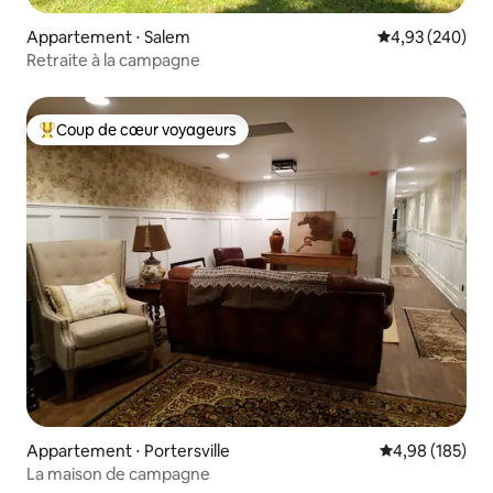
Appartement ⋅ Salem
Évaluation moy
4,93 (240)
Retraite à la campagne
Coup de cœur voyageurs
Coups de cœur voyageurs les plus appréciés
Appartement ⋅ Portersville
Évaluation moy
4,98 (185)
La maison de campagne