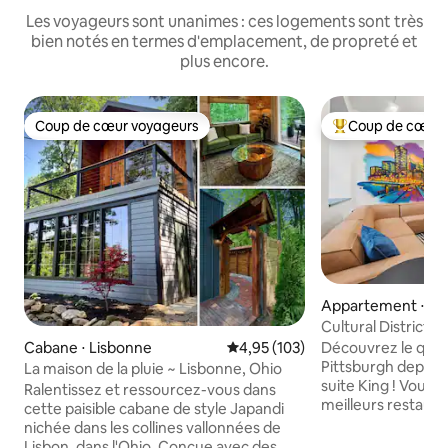
Les voyageurs sont unanimes : ces logements sont très
bien notés en termes d'emplacement, de propreté et
plus encore.
Coup de cœur voyageurs
Coup de cœur 
Coup de cœur voyageurs
Coups de cœur vo
Appartement ⋅ Pi
Cultural District n
tub
Découvrez le quart
Cabane ⋅ Lisbonne
Évaluation moyenne sur la base 
4,95 (103)
Pittsburgh depuis 
La maison de la pluie ~ Lisbonne, Ohio
suite King ! Vous 
Ralentissez et ressourcez-vous dans
meilleurs restaur
cette paisible cabane de style Japandi
Pittsburgh, à quel
nichée dans les collines vallonnées de
congrès, des théât
Lisbon, dans l'Ohio. Conçue avec des