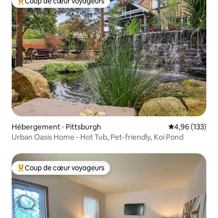
Coup de cœur voyageurs
Coups de cœur voyageurs les plus appréciés
Hébergement ⋅ Pittsburgh
Évaluation moy
4,96 (133)
Urban Oasis Home - Hot Tub, Pet-friendly, Koi Pond
Coup de cœur voyageurs
Coups de cœur voyageurs les plus appréciés