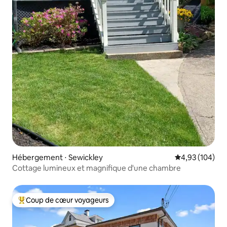
Hébergement ⋅ Sewickley
Évaluation moy
4,93 (104)
Cottage lumineux et magnifique d'une chambre
Coup de cœur voyageurs
Coups de cœur voyageurs les plus appréciés