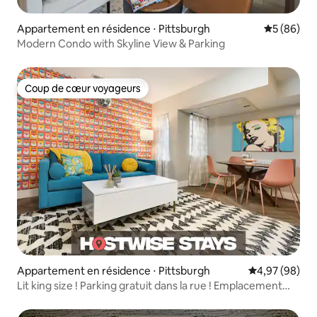
Appartement en résidence ⋅ Pittsburgh
Évaluation
5 (86)
Modern Condo with Skyline View & Parking
Coup de cœur voyageurs
Coup de cœur voyageurs
Appartement en résidence ⋅ Pittsburgh
Évaluation mo
4,97 (98)
Lit king size ! Parking gratuit dans la rue ! Emplacement
accessible à pied