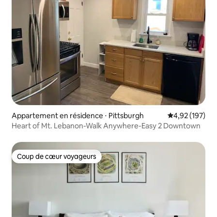
Appartement en résidence ⋅ Pittsburgh
Évaluation moy
4,92 (197)
Heart of Mt. Lebanon-Walk Anywhere-Easy 2 Downtown
Coup de cœur voyageurs
Coup de cœur voyageurs