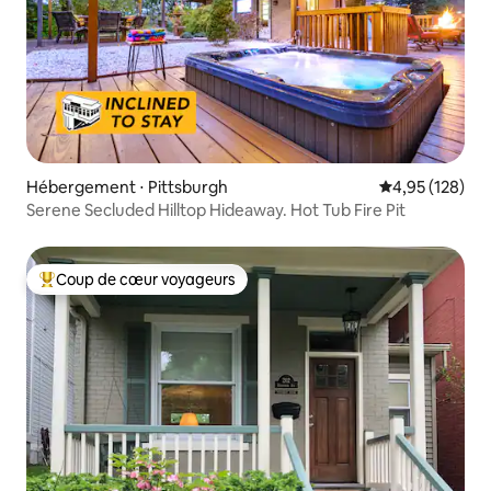
Hébergement ⋅ Pittsburgh
Évaluation moy
4,95 (128)
Serene Secluded Hilltop Hideaway. Hot Tub Fire Pit
Coup de cœur voyageurs
Coups de cœur voyageurs les plus appréciés