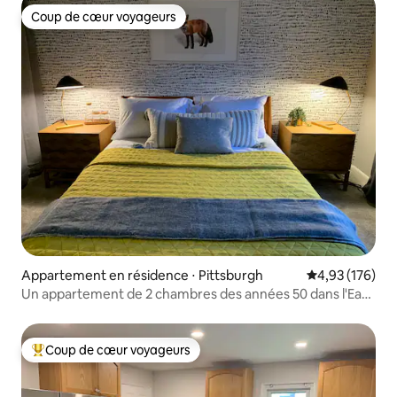
Coup de cœur voyageurs
Coup de cœur voyageurs
Appartement en résidence ⋅ Pittsburgh
Évaluation moy
4,93 (176)
Un appartement de 2 chambres des années 50 dans l'East
End
Coup de cœur voyageurs
Coups de cœur voyageurs les plus appréciés