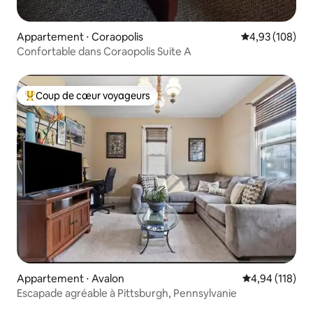
Appartement ⋅ Coraopolis
Évaluation moy
4,93 (108)
Confortable dans Coraopolis Suite A
Coup de cœur voyageurs
Coups de cœur voyageurs les plus appréciés
Appartement ⋅ Avalon
Évaluation moy
4,94 (118)
Escapade agréable à Pittsburgh, Pennsylvanie