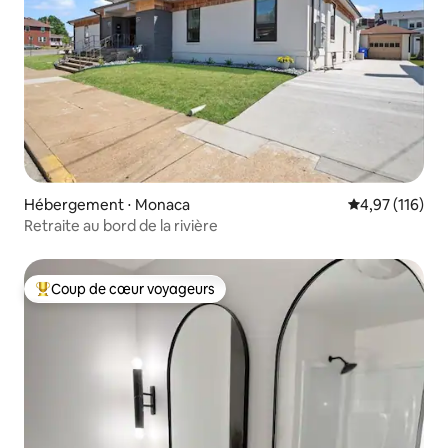
Hébergement ⋅ Monaca
Évaluation moy
4,97 (116)
Retraite au bord de la rivière
Coup de cœur voyageurs
Coups de cœur voyageurs les plus appréciés