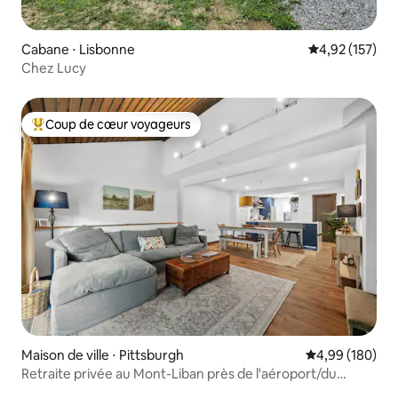
Cabane ⋅ Lisbonne
Évaluation moy
4,92 (157)
Chez Lucy
Coup de cœur voyageurs
Coups de cœur voyageurs les plus appréciés
Maison de ville ⋅ Pittsburgh
Évaluation moy
4,99 (180)
Retraite privée au Mont-Liban près de l'aéroport/du
centre-ville