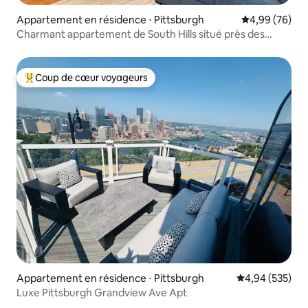
Appartement en résidence ⋅ Pittsburgh
Évaluation mo
4,99 (76)
Charmant appartement de South Hills situé près des
parcs
Coup de cœur voyageurs
Coups de cœur voyageurs les plus appréciés
Appartement en résidence ⋅ Pittsburgh
Évaluation moy
4,94 (535)
Luxe Pittsburgh Grandview Ave Apt