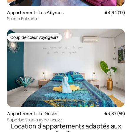
Appartement ⋅ Les Abymes
Évaluation mo
4,94 (17)
Studio Entracte
Coup de cœur voyageurs
Coup de cœur voyageurs
Appartement ⋅ Le Gosier
Évaluation mo
4,87 (55)
Superbe studio avec jacuzzi
Location d'appartements adaptés aux