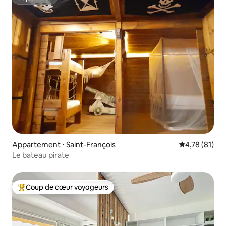
Superhôte
Appartement ⋅ Saint-François
Évaluation mo
4,78 (81)
Le bateau pirate
Coup de cœur voyageurs
Coups de cœur voyageurs les plus appréciés