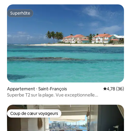
Superhôte
Superhôte
Appartement ⋅ Saint-François
Évaluation mo
4,78 (36)
Superbe T2 sur la plage. Vue exceptionnelle...
Coup de cœur voyageurs
Coup de cœur voyageurs