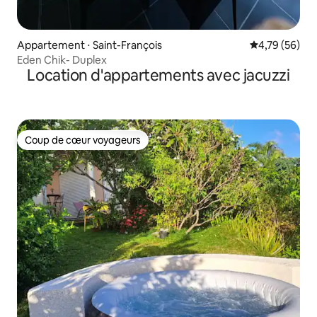
Appartement ⋅ Saint-François
Évaluation mo
4,79 (56)
Eden Chik- Duplex
Location d'appartements avec jacuzzi
Coup de cœur voyageurs
Coup de cœur voyageurs