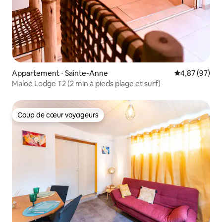
Appartement ⋅ Sainte-Anne
Évaluation mo
4,87 (97)
Maloé Lodge T2 (2 min à pieds plage et surf)
Coup de cœur voyageurs
Coup de cœur voyageurs