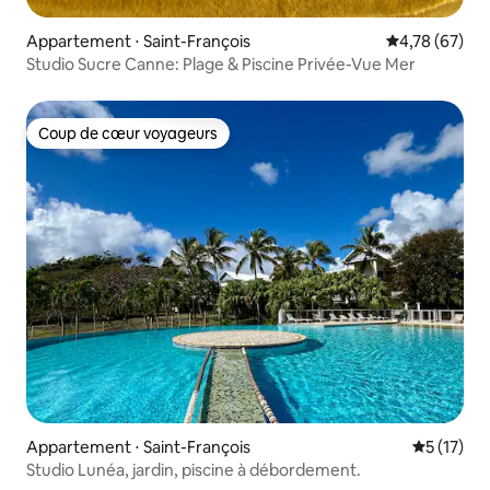
Appartement ⋅ Saint-François
Évaluation mo
4,78 (67)
Studio Sucre Canne: Plage & Piscine Privée-Vue Mer
Coup de cœur voyageurs
Coup de cœur voyageurs
Appartement ⋅ Saint-François
Évaluation
5 (17)
Studio Lunéa, jardin, piscine à débordement.