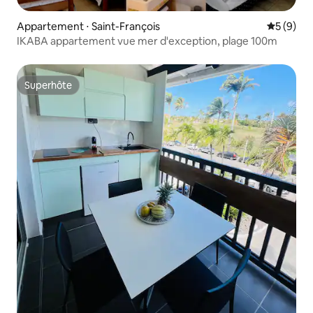
Appartement ⋅ Saint-François
Évaluatio
5 (9)
IKABA appartement vue mer d'exception, plage 100m
Superhôte
Superhôte