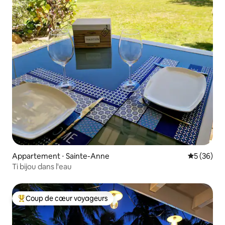
Appartement ⋅ Sainte-Anne
Évaluation
5 (36)
Ti bijou dans l'eau
Coup de cœur voyageurs
Coups de cœur voyageurs les plus appréciés