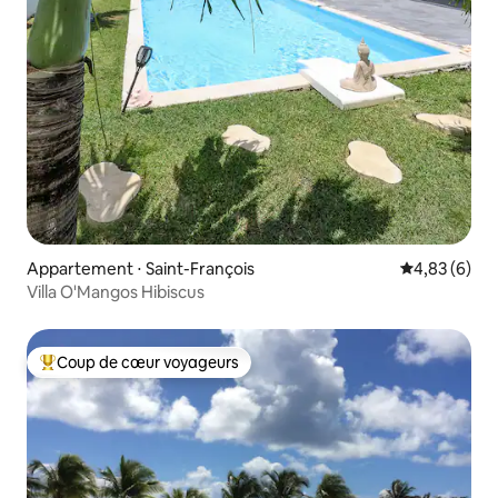
Appartement ⋅ Saint-François
Évaluation m
4,83 (6)
Villa O'Mangos Hibiscus
Coup de cœur voyageurs
Coups de cœur voyageurs les plus appréciés