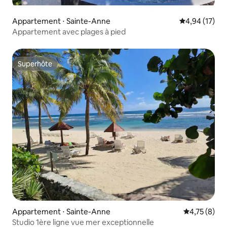
Appartement ⋅ Sainte-Anne
Évaluation mo
4,94 (17)
Appartement avec plages à pied
Superhôte
Superhôte
Appartement ⋅ Sainte-Anne
Évaluation m
4,75 (8)
Studio 1ère ligne vue mer exceptionnelle