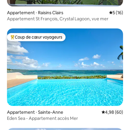
Appartement ⋅ Raisins Clairs
Évaluation
5 (16)
Appartement St François, Crystal Lagoon, vue mer
Coup de cœur voyageurs
Coups de cœur voyageurs les plus appréciés
Appartement ⋅ Sainte-Anne
Évaluation mo
4,98 (60)
Eden Sea - Appartement accès Mer