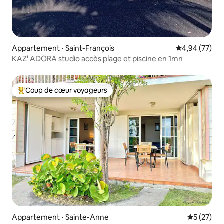
Appartement ⋅ Saint-François
Évaluation mo
4,94 (77)
KAZ' ADORA studio accès plage et piscine en 1mn
Coup de cœur voyageurs
Coups de cœur voyageurs les plus appréciés
Appartement ⋅ Sainte-Anne
Évaluation
5 (27)