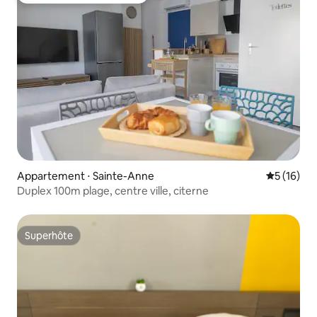
Appartement ⋅ Sainte-Anne
Évaluation
5 (16)
Duplex 100m plage, centre ville, citerne
Superhôte
Superhôte