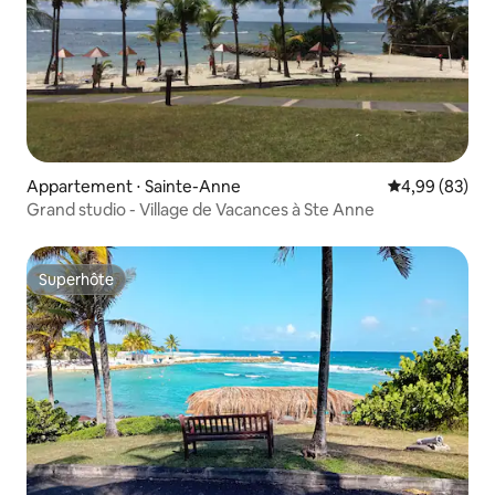
Appartement ⋅ Sainte-Anne
Évaluation mo
4,99 (83)
Grand studio - Village de Vacances à Ste Anne
Superhôte
Superhôte