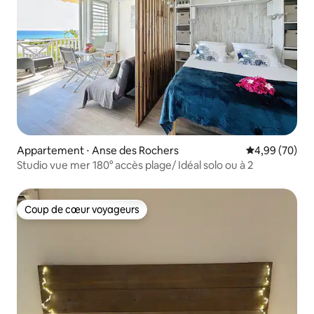
Appartement ⋅ Anse des Rochers
Évaluation mo
4,99 (70)
Studio vue mer 180° accès plage/ Idéal solo ou à 2
Coup de cœur voyageurs
Coup de cœur voyageurs