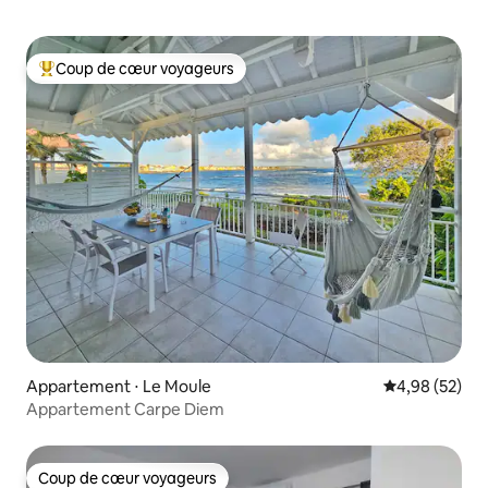
Coup de cœur voyageurs
Coups de cœur voyageurs les plus appréciés
Appartement ⋅ Le Moule
Évaluation mo
4,98 (52)
Appartement Carpe Diem
Coup de cœur voyageurs
Coup de cœur voyageurs