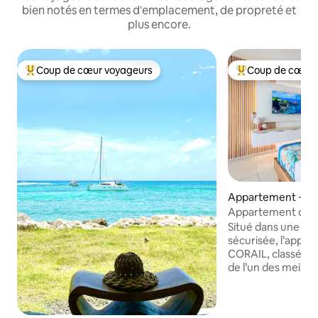
bien notés en termes d'emplacement, de propreté et
plus encore.
Coup de cœur voyageurs
Coup de cœur 
Coups de cœur voyageurs les plus appréciés
Coups de cœur vo
Appartement ⋅ Sai
Appartement de s
classé 4 etoiles
Situé dans une ré
sécurisée, l’appa
CORAIL, classé 4**
de l’un des meill
dans la marina de 
Moderne, décoré a
d’une cuve tampon,