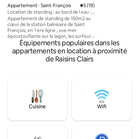
confort et équipe
Appartement ⋅ Saint-François
Évaluation moyenne sur la b
5 (19)
pour des vacances r
Location de standing : au bord de l eau :
résidence dispose
le rêve
Appartement de standing de 150m2 au
et d’un accès direc
cœur de la station balnéaire de Saint
marina. A proximité
François, en 1 ère ligne , vue mer
commerces, restau
époustouflante sur le lagon, les surfeurs
nautiques et excur
Équipements populaires dans les
et les pélicans Plage à 5 minutes à pieds
:chaises fournies Toutes commodités
appartements en location à proximité
accessibles à pied -1 grand salon /cuisine
de Raisins Clairs
équipée de 70m2 avec vue mer
imprenable et mobilier en bois -1 suite
vue mer de 20m2 avec 1 lit King size de
180 - 1 suite vue mer à l étage de 20 m2
avec 1 lit de 160 + son balcon -1
buanderie Pas de terrasse extérieure
Cuisine
Wifi