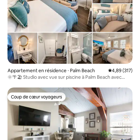
Appartement en résidence ⋅ Palm Beach
Évaluation moy
4,89 (317)
🌞🌴🏖 Studio avec vue sur piscine à Palm Beach avec
parking et⚡ wifi
Coup de cœur voyageurs
Coup de cœur voyageurs