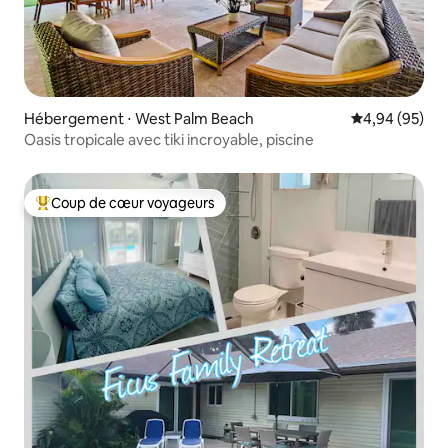
Hébergement ⋅ West Palm Beach
Évaluation mo
4,94 (95)
Oasis tropicale avec tiki incroyable, piscine
Coup de cœur voyageurs
Coups de cœur voyageurs les plus appréciés