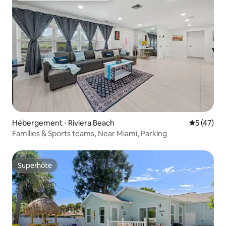
Hébergement ⋅ Riviera Beach
Évaluation
5 (47)
Families & Sports teams, Near Miami, Parking
Superhôte
Superhôte