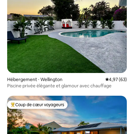
Hébergement ⋅ Wellington
Évaluation mo
4,97 (63)
Piscine privée élégante et glamour avec chauffage
Coup de cœur voyageurs
Coups de cœur voyageurs les plus appréciés