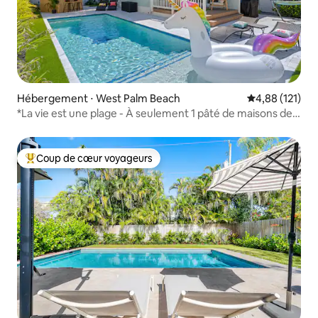
Hébergement ⋅ West Palm Beach
Évaluation moy
4,88 (121)
*La vie est une plage - À seulement 1 pâté de maisons de
l'océan !
Coup de cœur voyageurs
Coups de cœur voyageurs les plus appréciés