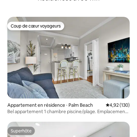
Coup de cœur voyageurs
Coup de cœur voyageurs
Appartement en résidence ⋅ Palm Beach
Évaluation moy
4,92 (130)
Bel appartement 1 chambre piscine/plage. Emplacement
parfait !
Superhôte
Superhôte