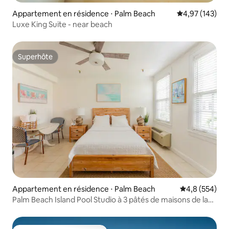
Appartement en résidence ⋅ Palm Beach
Évaluation moy
4,97 (143)
Luxe King Suite - near beach
Superhôte
Superhôte
Appartement en résidence ⋅ Palm Beach
Évaluation mo
4,8 (554)
Palm Beach Island Pool Studio à 3 pâtés de maisons de la
plage !