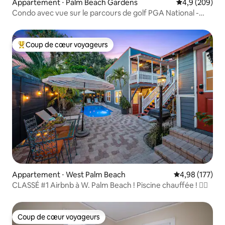
Appartement ⋅ Palm Beach Gardens
Évaluation mo
4,9 (209)
Condo avec vue sur le parcours de golf PGA National -
Rénové en 2023
Coup de cœur voyageurs
Coups de cœur voyageurs les plus appréciés
Appartement ⋅ West Palm Beach
Évaluation moy
4,98 (177)
CLASSÉ #1 Airbnb à W. Palm Beach ! Piscine chauffée ! 🏳️‍🌈
Coup de cœur voyageurs
Coup de cœur voyageurs