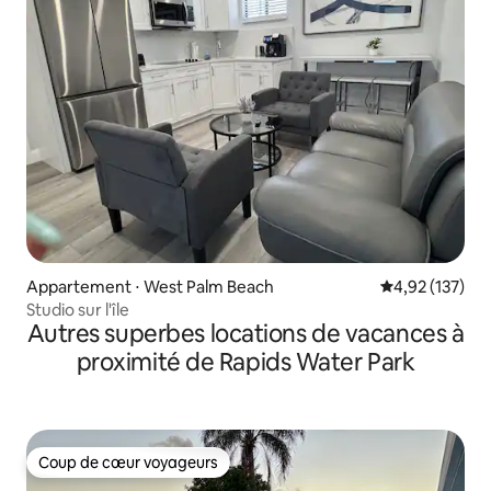
Appartement ⋅ West Palm Beach
Évaluation moy
4,92 (137)
Studio sur l'île
Autres superbes locations de vacances à
proximité de Rapids Water Park
Coup de cœur voyageurs
Coup de cœur voyageurs