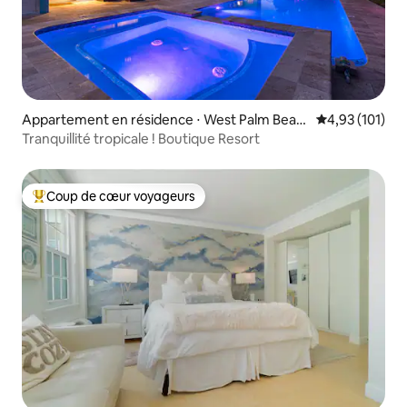
Appartement en résidence ⋅ West Palm Beac
Évaluation moy
4,93 (101)
h
Tranquillité tropicale ! Boutique Resort
Coup de cœur voyageurs
Coups de cœur voyageurs les plus appréciés