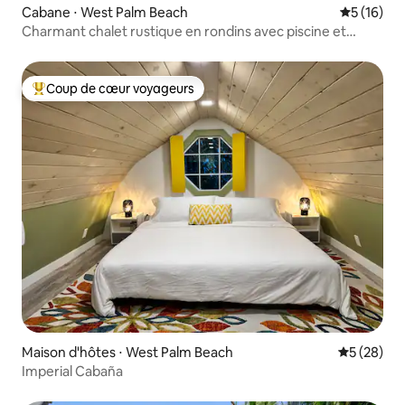
Cabane ⋅ West Palm Beach
Évaluation
5 (16)
Charmant chalet rustique en rondins avec piscine et
animaux de la ferme
Coup de cœur voyageurs
Coups de cœur voyageurs les plus appréciés
Maison d'hôtes ⋅ West Palm Beach
Évaluation
5 (28)
Imperial Cabaña