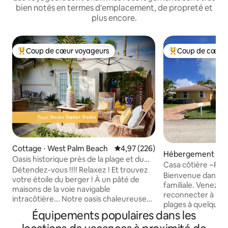
bien notés en termes d'emplacement, de propreté et
plus encore.
Coup de cœur voyageurs
Coup de cœur 
Coups de cœur voyageurs les plus appréciés
Coups de cœur vo
Cottage ⋅ West Palm Beach
Évaluation moyenne sur la base 
4,97 (226)
Hébergement ⋅ Riv
Oasis historique près de la plage et du
h
Casa côtière ~Pro
centre-ville
Détendez-vous !!!! Relaxez ! Et trouvez
plage~ Location d
Bienvenue dans no
votre étoile du berger ! À un pâté de
voiturettes de gol
familiale. Venez vous détendre et vous
maisons de la voie navigable
reconnecter à Sing
intracôtière... Notre oasis chaleureuse
plages à quelques p
est l'endroit idéal pour se ressourcer
Équipements populaires dans les
restaurants, les bar
dans le luxe. C'est l'escapade parfaite,
sont tous à quelq
située près de l'océan, à quelques