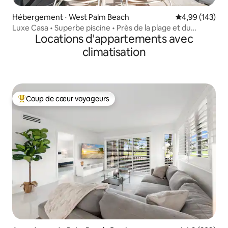
Hébergement ⋅ West Palm Beach
Évaluation moy
4,99 (143)
Luxe Casa • Superbe piscine • Près de la plage et du
Locations d'appartements avec
centre-ville
climatisation
Coup de cœur voyageurs
Coups de cœur voyageurs les plus appréciés