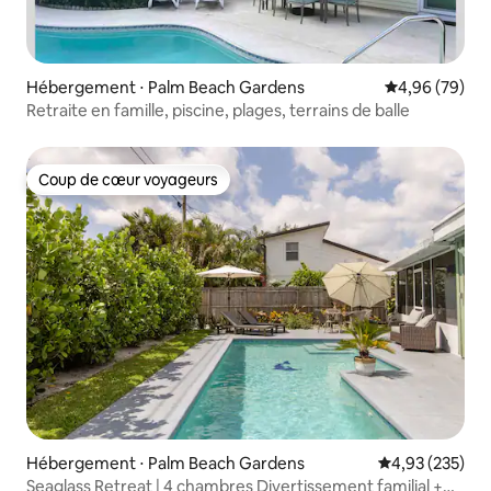
Hébergement ⋅ Palm Beach Gardens
Évaluation mo
4,96 (79)
Retraite en famille, piscine, plages, terrains de balle
Coup de cœur voyageurs
Coup de cœur voyageurs
Hébergement ⋅ Palm Beach Gardens
Évaluation moy
4,93 (235)
Seaglass Retreat | 4 chambres Divertissement familial +