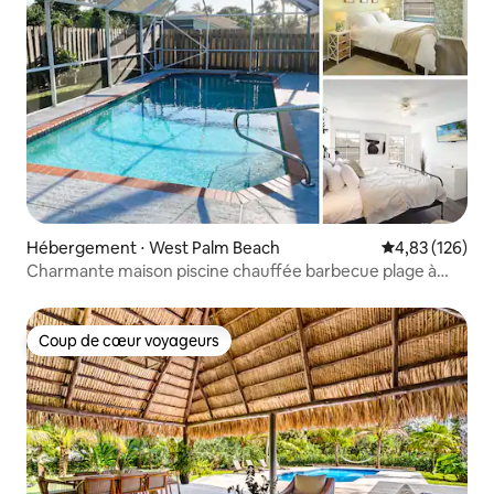
Hébergement ⋅ West Palm Beach
Évaluation moy
4,83 (126)
Charmante maison piscine chauffée barbecue plage à
proximité
Coup de cœur voyageurs
Coup de cœur voyageurs