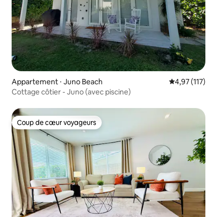
Appartement ⋅ Juno Beach
Évaluation moy
4,97 (117)
Cottage côtier - Juno (avec piscine)
Coup de cœur voyageurs
Coup de cœur voyageurs