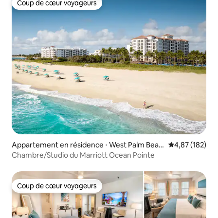
Coup de cœur voyageurs
Coup de cœur voyageurs
Appartement en résidence ⋅ West Palm Beac
Évaluation moy
4,87 (182)
h
Chambre/Studio du Marriott Ocean Pointe
Coup de cœur voyageurs
Coup de cœur voyageurs