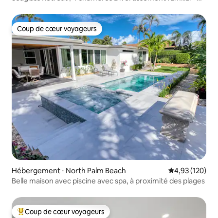
piscine et plage
Coup de cœur voyageurs
Coup de cœur voyageurs
Hébergement ⋅ North Palm Beach
Évaluation moy
4,93 (120)
Belle maison avec piscine avec spa, à proximité des plages
Coup de cœur voyageurs
Coups de cœur voyageurs les plus appréciés