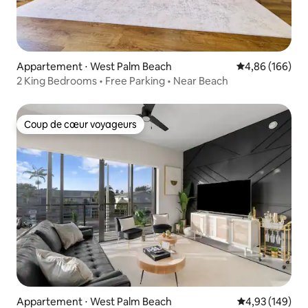
Appartement ⋅ West Palm Beach
Évaluation moy
4,86 (166)
2 King Bedrooms • Free Parking • Near Beach
Coup de cœur voyageurs
Coup de cœur voyageurs
Appartement ⋅ West Palm Beach
Évaluation moy
4,93 (149)