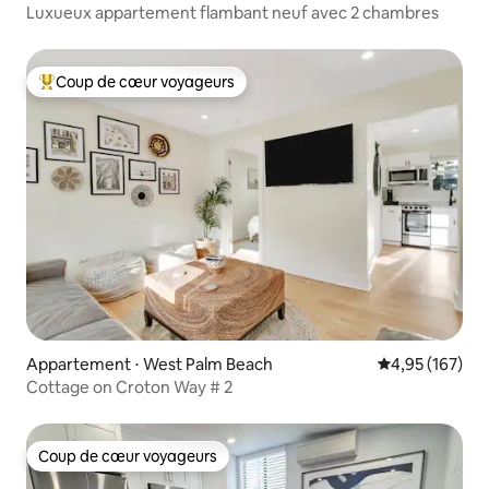
Luxueux appartement flambant neuf avec 2 chambres
Coup de cœur voyageurs
Coups de cœur voyageurs les plus appréciés
Appartement ⋅ West Palm Beach
Évaluation moy
4,95 (167)
Cottage on Croton Way # 2
Coup de cœur voyageurs
Coup de cœur voyageurs