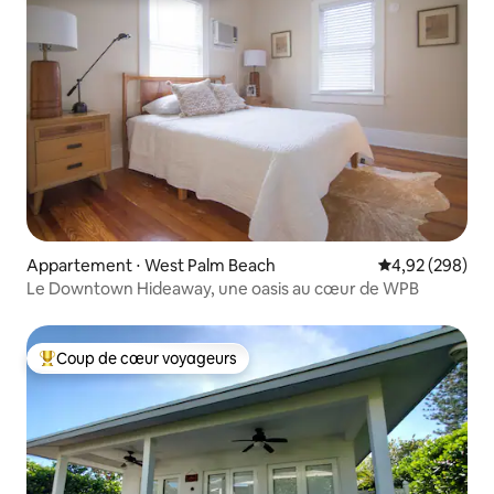
Appartement ⋅ West Palm Beach
Évaluation moy
4,92 (298)
Le Downtown Hideaway, une oasis au cœur de WPB
Coup de cœur voyageurs
Coups de cœur voyageurs les plus appréciés