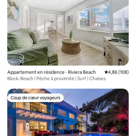
Appartement en résidence ⋅ Riviera Beach
Évaluation moy
4,86 (108)
Block-Beach | Pêche à proximité | Surf | Chaises
Coup de cœur voyageurs
Coup de cœur voyageurs