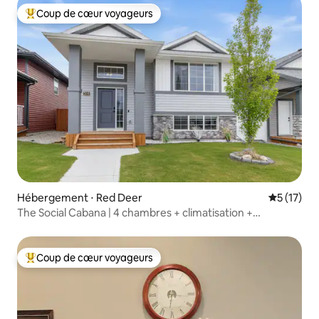
Coup de cœur voyageurs
Coups de cœur voyageurs les plus appréciés
Hébergement ⋅ Red Deer
Évaluation
5 (17)
The Social Cabana | 4 chambres + climatisation +
barbecue | Salle de jeux |
Coup de cœur voyageurs
Coups de cœur voyageurs les plus appréciés