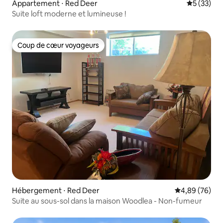
Appartement ⋅ Red Deer
Évaluation
5 (33)
Suite loft moderne et lumineuse !
Coup de cœur voyageurs
Coup de cœur voyageurs
Hébergement ⋅ Red Deer
Évaluation mo
4,89 (76)
Suite au sous-sol dans la maison Woodlea - Non-fumeur