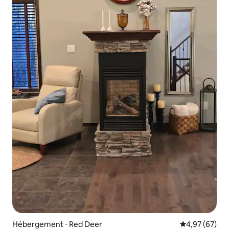
Hébergement ⋅ Red Deer
Évaluation mo
4,97 (67)