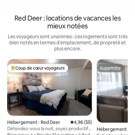
Red Deer : locations de vacances les
mieux notées
Les voyageurs sont unanimes : ces logements sont très
bien notés en termes d'emplacement, de propreté et
plus encore.
Coup de cœur voyageurs
Superhôte
Coups de cœur voyageurs les plus appréciés
Superhôte
Hébergement ⋅ Red Deer
Évaluation moyenne sur la base
4,96 (55)
Détendez-vous la nuit, soyez productif
Hébergement ⋅ R
le jour !
Bienvenue à « Private Staycation » à Red