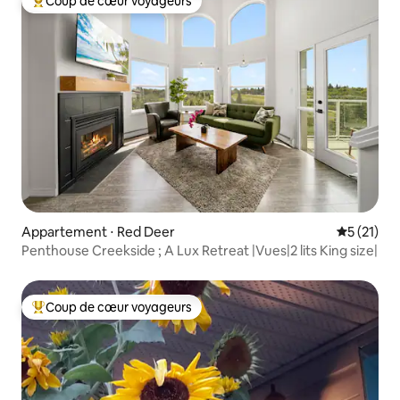
Coup de cœur voyageurs
Coups de cœur voyageurs les plus appréciés
Appartement ⋅ Red Deer
Évaluation
5 (21)
Penthouse Creekside ; A Lux Retreat |Vues|2 lits King size|
Coup de cœur voyageurs
Coups de cœur voyageurs les plus appréciés