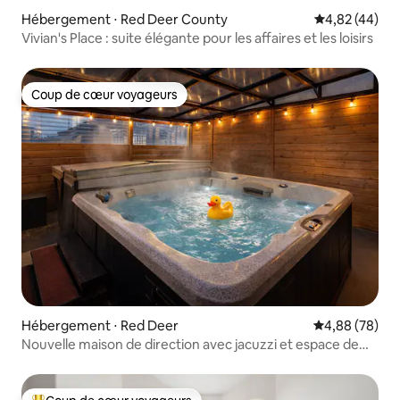
Hébergement ⋅ Red Deer County
Évaluation mo
4,82 (44)
Vivian's Place : suite élégante pour les affaires et les loisirs
Coup de cœur voyageurs
Coup de cœur voyageurs
Hébergement ⋅ Red Deer
Évaluation mo
4,88 (78)
Nouvelle maison de direction avec jacuzzi et espace de
jeux incroyables !