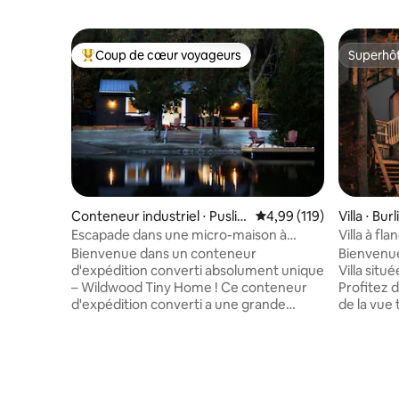
Coup de cœur voyageurs
Superhô
Coups de cœur voyageurs les plus appréciés
Superhô
Conteneur industriel ⋅ Puslin
Évaluation moyenne sur
4,99 (119)
Villa ⋅ Bur
ch
Escapade dans une micro-maison à
Villa à fl
Wildwood avec sauna au feu de bois
Bienvenue dans un conteneur
Bienvenue
d'expédition converti absolument unique
Villa situ
– Wildwood Tiny Home ! Ce conteneur
Profitez 
d'expédition converti a une grande
de la vue 
personnalité ! Si vous et vos invités êtes à
3 terrass
la recherche de luxe, de nature, de paix,
jacuzzi. R
de sérénité et d'une chance d'échapper
cuisine g
à la ville, cette escapade est parfaite
sur 1 des 
pour vous ! À Wildwood Tiny Home, vous
manger av