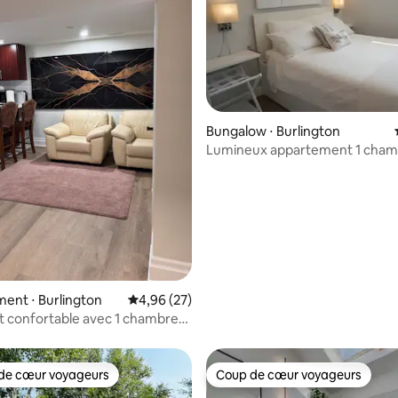
e sur la base de 3 commentaires : 5 sur 5
Bungalow ⋅ Burlington
Lumineux appartement 1 cham
+ cuisine entièrement équipée
ent ⋅ Burlington
Évaluation moyenne sur la base de 27 commen
4,96 (27)
 confortable avec 1 chambre
 de bain – Burlington, Ontario
de cœur voyageurs
Coup de cœur voyageurs
 cœur voyageurs les plus appréciés
Coup de cœur voyageurs