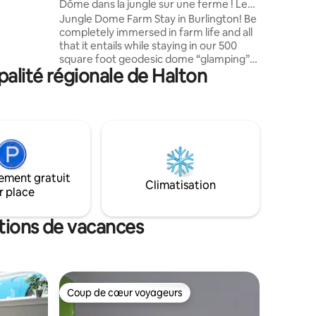
Dôme dans la jungle sur une ferme ! Le
rêve des amoureux des animaux !
Jungle Dome Farm Stay in Burlington! Be
ux, la
completely immersed in farm life and all
 les deux
that it entails while staying in our 500
square foot geodesic dome “glamping”
ns un
alité régionale de Halton
greenhouse dwelling! Complete with a
fish and turtle pond and filled to the brim
with tropical plants! Designed as a
tropical vacation getaway when you
can’t get away to the tropics! Situated on
a 5 acre animal farm where guests can
experience farm life with goats, horses,
highland cows, sheep, pigs and poultry.
ement gratuit
An Animal Lovers Dream!
Climatisation
r place
ations de vacances
Coup de cœur voyageurs
lus appréciés
Coup de cœur voyageurs