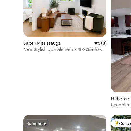
Suite ⋅ Mississauga
Évaluation moyenn
5 (3)
New Stylish Upscale Gem-3BR-2Baths-
Office-Sleeps 9
Hébergem
Logement
et 1 salle
Superhôte
Coup 
Superhôte
Coups de