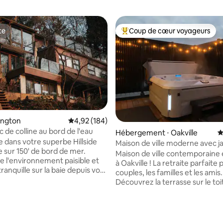
te
Coup de cœur voyageurs
te
Coups de cœur voyageurs les p
 la base de 119 commentaires : 4,99 sur 5
lington
Évaluation moyenne sur la base de 184 commen
4,92 (184)
anc de colline au bord de l'eau
Hébergement ⋅ Oakville
É
 dans votre superbe Hillside
Maison de ville moderne avec ja
ée sur 150' de bord de mer.
le toit
Maison de ville contemporaine
de l'environnement paisible et
à Oakville ! La retraite parfaite 
tranquille sur la baie depuis vos
couples, les familles et les amis.
es extérieures privées et votre
Découvrez la terrasse sur le toi
ecevoir est facile dans cette
jacuzzi privé qui offre une exp
astronomique, qui est ouverte
détente ultime ! C'est l'endroit 
2 cheminées, le salon et la salle à
se détendre après une longue 
ec vue du sol au plafond sur la
de visites ou pour profiter d'un