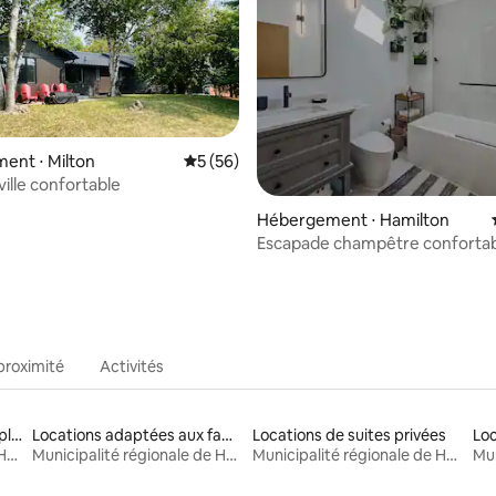
ent ⋅ Milton
Évaluation moyenne sur la base de 56 co
5 (56)
ille confortable
r la base de 48 commentaires : 4,75 sur 5
Hébergement ⋅ Hamilton
Escapade champêtre confortab
jacuzzi, brasero et piscine
proximité
Activités
Locations avec accès à la plage
Locations adaptées aux familles
Locations de suites privées
Municipalité régionale de Halton
Municipalité régionale de Halton
Municipalité régionale de Halton