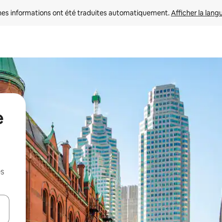
nes informations ont été traduites automatiquement. 
Afficher la lang
e
es
hes vers le haut et vers le bas pour les parcourir ou en appuyant et en fai