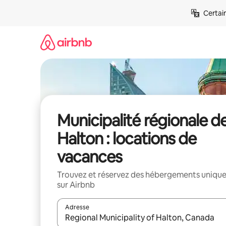
Aller
Certai
directement
au
contenu
Municipalité régionale d
Halton : locations de
vacances
Trouvez et réservez des hébergements uniqu
sur Airbnb
Adresse
Lorsque les résultats s'affichent, utilisez les flèc