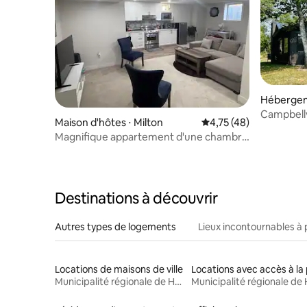
Hébergem
Campbellv
Maison d'hôtes ⋅ Milton
Évaluation moyenne su
4,75 (48)
Magnifique appartement d'une chambre
au sous-sol à Milton
Destinations à découvrir
Autres types de logements
Lieux incontournables à 
Locations de maisons de ville
Municipalité régionale de Halton