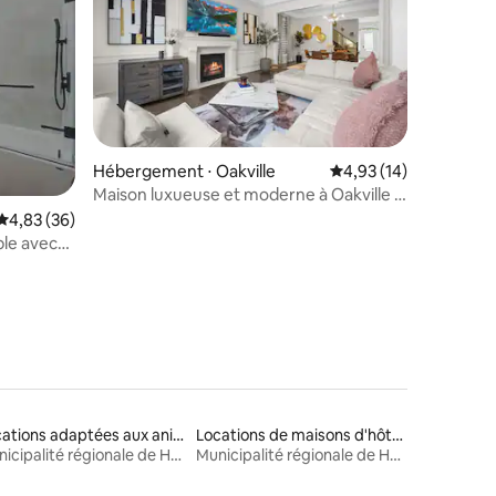
mmentaires : 5 sur 5
Hébergement ⋅ Oakville
Évaluation moyenne su
4,93 (14)
Maison luxueuse et moderne à Oakville -
12 personnes
Évaluation moyenne sur la base de 36 commentaires : 4,83 sur 5
4,83 (36)
le avec
Locations adaptées aux animaux
Locations de maisons d'hôtes
Municipalité régionale de Halton
Municipalité régionale de Halton