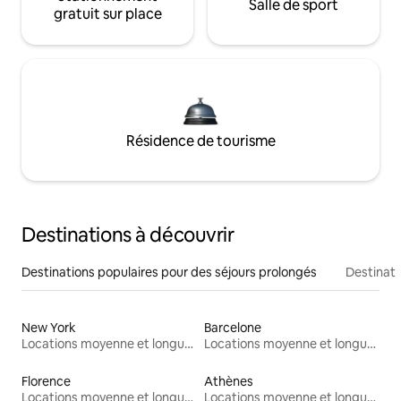
Salle de sport
gratuit sur place
Résidence de tourisme
Destinations à découvrir
Destinations populaires pour des séjours prolongés
Destinati
New York
Barcelone
Locations moyenne et longue durée
Locations moyenne et longue durée
Florence
Athènes
Locations moyenne et longue durée
Locations moyenne et longue durée