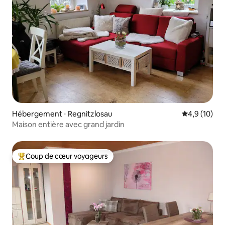
Hébergement ⋅ Regnitzlosau
Évaluation m
4,9 (10)
Maison entière avec grand jardin
Coup de cœur voyageurs
Coups de cœur voyageurs les plus appréciés