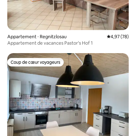
Appartement ⋅ Regnitzlosau
Évaluation mo
4,97 (78)
Appartement de vacances Pastor's Hof 1
Coup de cœur voyageurs
Coup de cœur voyageurs