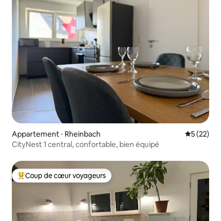
Appartement ⋅ Rheinbach
Évaluation
5 (22)
CityNest 1 central, confortable, bien équipé
Coup de cœur voyageurs
Coups de cœur voyageurs les plus appréciés