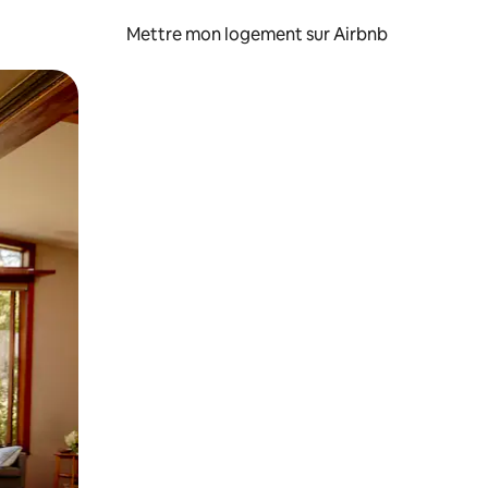
Mettre mon logement sur Airbnb
sant glisser.