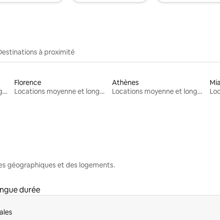
Destinations à proximité
Florence
Athènes
Mi
Locations moyenne et longue durée
Locations moyenne et longue durée
Locations moyenne et longue durée
nes géographiques et des logements.
ongue durée
ales