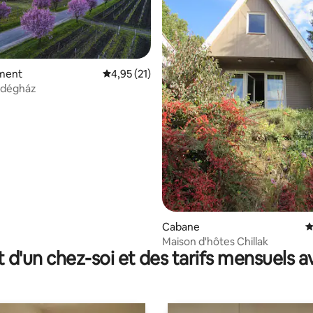
ment
Évaluation moyenne sur la base de 21 comme
4,95 (21)
 sur la base de 10 commentaires : 5 sur 5
ndégház
Cabane
É
Maison d'hôtes Chillak
t d'un chez-soi et des tarifs mensuels 