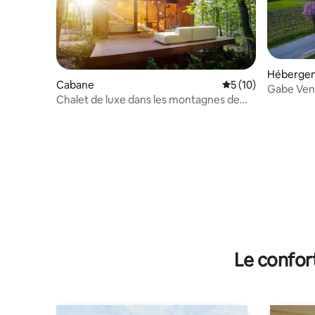
Héberge
Cabane
Évaluation moyenne
5 (10)
Gabe Ve
Chalet de luxe dans les montagnes de
Mátra
Le confor