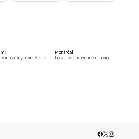
ami
Montréal
Locations moyenne et longue durée
Locations moyenne et longue durée