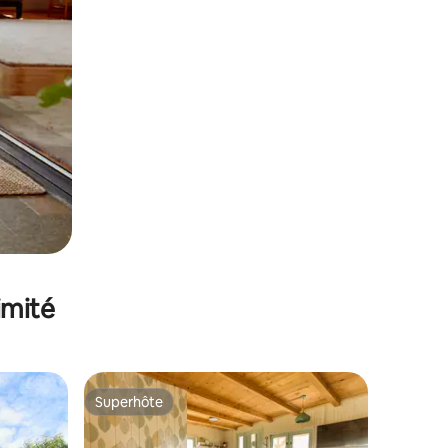
imité
Superhôte
lus appréciés
Superhôte