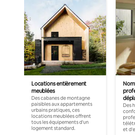
Locations entièrement
Noma
meublées
prof
dépl
Des cabanes de montagne
paisibles aux appartements
Des 
urbains pratiques, ces
confo
locations meublées offrent
profe
tous les équipements d'un
télét
logement standard.
et d'