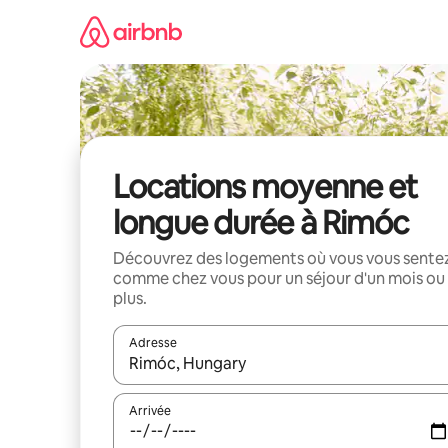
Aller
directement
au
contenu
Locations moyenne et
longue durée à Rimóc
Découvrez des logements où vous vous sente
comme chez vous pour un séjour d'un mois ou
plus.
Adresse
Lorsque les résultats s'affichent, utilisez les flèc
Arrivée