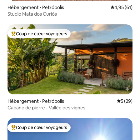
Hébergement ⋅ Petrópolis
Évaluation mo
4,95 (61)
Studio Mata dos Curiós
Coup de cœur voyageurs
Coups de cœur voyageurs les plus appréciés
Hébergement ⋅ Petrópolis
Évaluation
5 (29)
Cabane de pierre - Vallée des vignes
Coup de cœur voyageurs
Coups de cœur voyageurs les plus appréciés