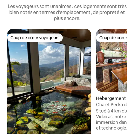
Les voyageurs sont unanimes : ces logements sont très
bien notés en termes d'emplacement, de propreté et
plus encore.
Coup de cœur voyageurs
Coup de cœur vo
Coup de cœur voyageurs
Coup de cœur vo
Hébergement ⋅ Pe
Chalet Pedra da Cu
Situé à 4 km du ce
Videiras, notre ch
immersion dans la
et technologie. Il 
connexion Wi-Fi, d