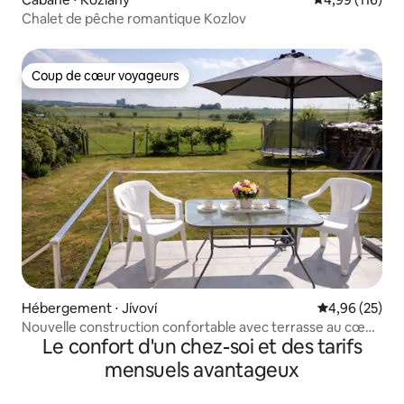
Chalet de pêche romantique Kozlov
Coup de cœur voyageurs
Coup de cœur voyageurs
Hébergement ⋅ Jívoví
Évaluation mo
4,96 (25)
Nouvelle construction confortable avec terrasse au cœur
Le confort d'un chez-soi et des tarifs
de la Vysočina
mensuels avantageux