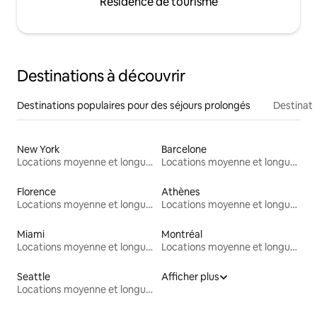
Résidence de tourisme
Destinations à découvrir
Destinations populaires pour des séjours prolongés
Destinati
New York
Barcelone
Locations moyenne et longue durée
Locations moyenne et longue durée
Florence
Athènes
Locations moyenne et longue durée
Locations moyenne et longue durée
Miami
Montréal
Locations moyenne et longue durée
Locations moyenne et longue durée
Seattle
Afficher plus
Locations moyenne et longue durée