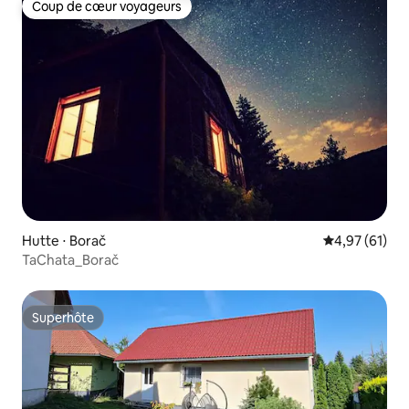
Coup de cœur voyageurs
Coup de cœur voyageurs
Hutte ⋅ Borač
Évaluation mo
4,97 (61)
TaChata_Borač
Superhôte
Superhôte