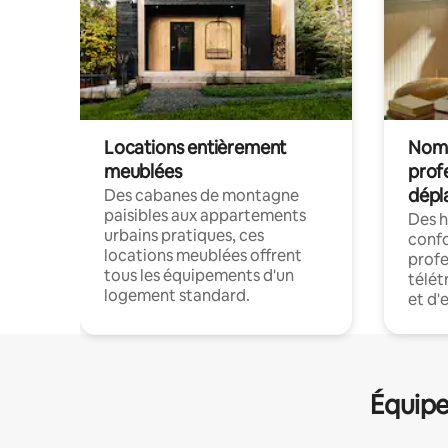
Locations entièrement
Noma
meublées
prof
dépl
Des cabanes de montagne
paisibles aux appartements
Des 
urbains pratiques, ces
confo
locations meublées offrent
profe
tous les équipements d'un
télét
logement standard.
et d'
Équipe