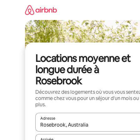
Aller
directement
au
contenu
Locations moyenne et
longue durée à
Rosebrook
Découvrez des logements où vous vous sente
comme chez vous pour un séjour d'un mois ou
plus.
Adresse
Lorsque les résultats s'affichent, utilisez les flèc
Arrivée