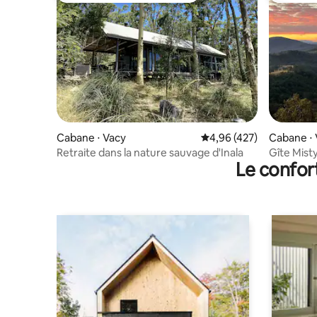
Cabane ⋅ Vacy
Évaluation moyenne sur 
4,96 (427)
Cabane ⋅ 
Retraite dans la nature sauvage d'Inala
Gîte Mist
Le confor