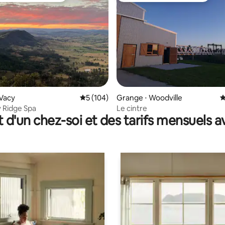
la base de 427 commentaires : 4,96 sur 5
Vacy
Évaluation moyenne sur la base de 104 co
5 (104)
Grange ⋅ Woodville
É
y Ridge Spa
Le cintre
t d'un chez-soi et des tarifs mensuels 