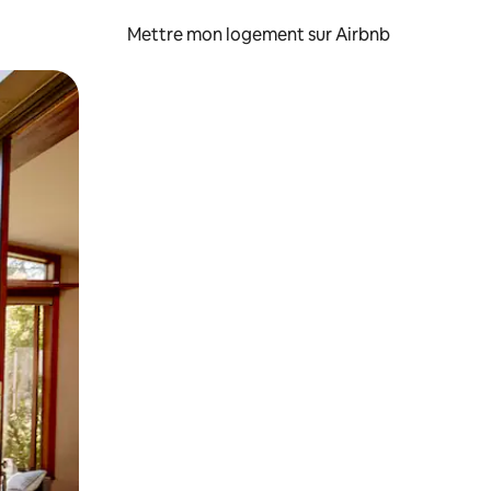
Mettre mon logement sur Airbnb
sant glisser.