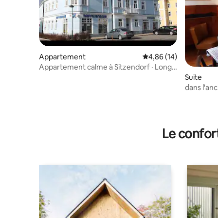
Appartement
Évaluation moyenne su
4,86 (14)
Appartement calme à Sitzendorf · Long
séjour et vélo
Suite
dans l'an
Le confor