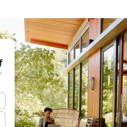
f
z
hes vers le haut et vers le bas pour les parcourir ou en appuyant et en fai