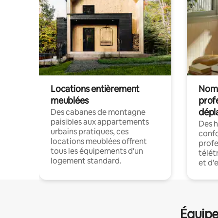
Locations entièrement
Noma
meublées
prof
dépl
Des cabanes de montagne
paisibles aux appartements
Des 
urbains pratiques, ces
confo
locations meublées offrent
profe
tous les équipements d'un
télét
logement standard.
et d'
Équipe