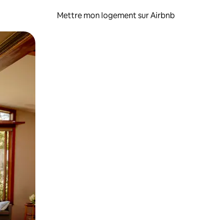
Mettre mon logement sur Airbnb
sant glisser.