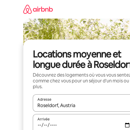
Aller
directement
au
contenu
Locations moyenne et
longue durée à Roseldor
Découvrez des logements où vous vous sente
comme chez vous pour un séjour d'un mois ou
plus.
Adresse
Lorsque les résultats s'affichent, utilisez les flèc
Arrivée