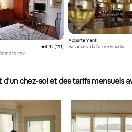
r la base de 14 commentaires : 4,86 sur 5
Appartement
Vacances à la ferme viticole
Évaluation moyenne sur la base de 191 comme
4,92 (191)
cienne ferme
t d'un chez-soi et des tarifs mensuels 