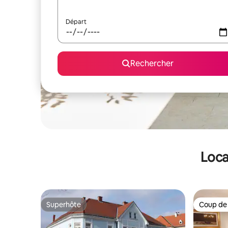
Départ
Rechercher
Loca
Superhôte
Coup de
Superhôte
Coup de