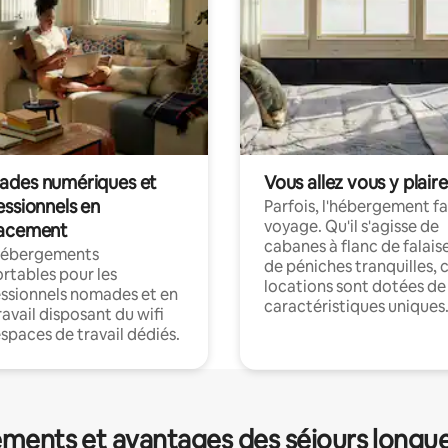
des numériques et
Vous allez vous y plaire
essionnels en
Parfois, l'hébergement fai
voyage. Qu'il s'agisse de
acement
cabanes à flanc de falais
hébergements
de péniches tranquilles, 
rtables pour les
locations sont dotées de
ssionnels nomades et en
caractéristiques uniques
ravail disposant du wifi
espaces de travail dédiés.
ments et avantages des séjours longu