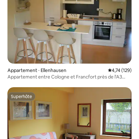
Appartement ⋅ Ellenhausen
Évaluation moy
4,74 (129)
Appartement entre Cologne et Francfort près de l'A3
WW
Superhôte
Superhôte