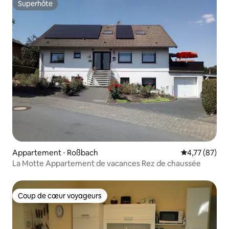
Superhôte
Superhôte
Appartement ⋅ Roßbach
Évaluation mo
4,77 (87)
La Motte Appartement de vacances Rez de chaussée
Coup de cœur voyageurs
Coup de cœur voyageurs