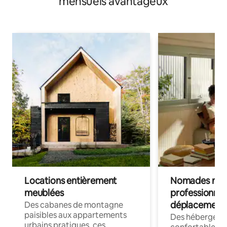
mensuels avantageux
Locations entièrement
Nomades num
meublées
professionnel
déplacement
Des cabanes de montagne
paisibles aux appartements
Des hébergem
urbains pratiques, ces