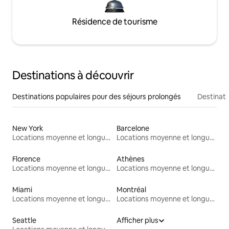
Résidence de tourisme
Destinations à découvrir
Destinations populaires pour des séjours prolongés
Destinati
New York
Barcelone
Locations moyenne et longue durée
Locations moyenne et longue durée
Florence
Athènes
Locations moyenne et longue durée
Locations moyenne et longue durée
Miami
Montréal
Locations moyenne et longue durée
Locations moyenne et longue durée
Seattle
Afficher plus