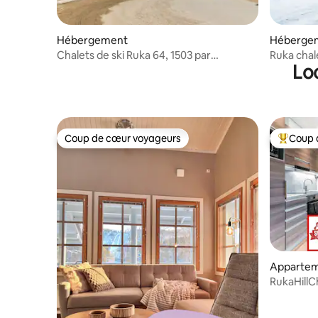
Hébergement
Héberge
Chalets de ski Ruka 64, 1503 par
Ruka chal
Lo
Interhome
Coup de cœur voyageurs
Coup 
Coup de cœur voyageurs
Coups de
Apparte
RukaHillCh