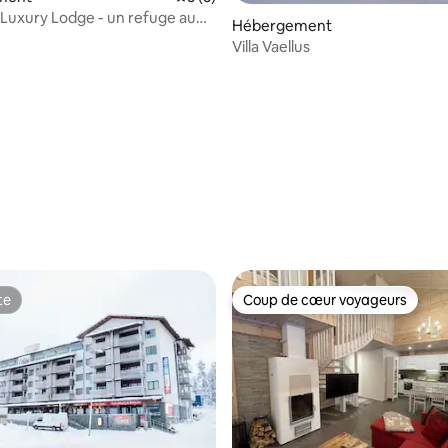
 Luxury Lodge - un refuge au
ur la base de 7 commentaires : 4,86 sur 5
Hébergement
istes
Villa Vaellus
te
Coup de cœur voyageurs
te
Coup de cœur voyageurs