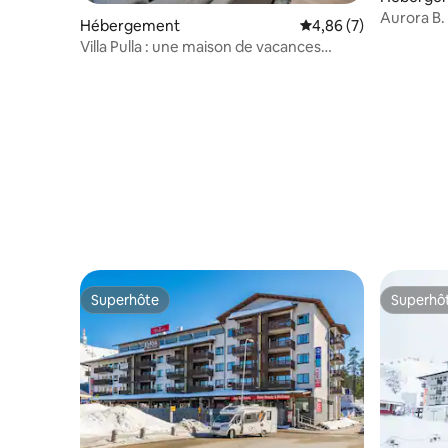
Aurora B.
Hébergement
Évaluation moyenne s
4,86 (7)
pied des p
Villa Pulla : une maison de vacances
moderne
Superhôte
Superhô
Superhôte
Superhô