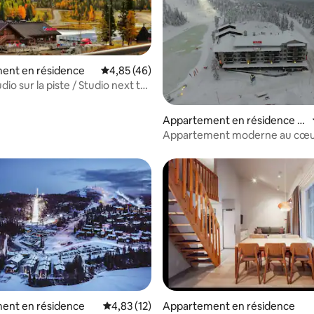
ent en résidence
Évaluation moyenne sur la base de 46 comme
4,85 (46)
io sur la piste / Studio next to
#2
Appartement en résidence ⋅
Ruka
Appartement moderne au cœu
ent en résidence
Évaluation moyenne sur la base de 12 comme
4,83 (12)
Appartement en résidence