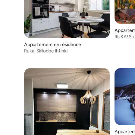
Appartem
RUKA! Stud
gondola! 
Appartement en résidence
Ruka, Skilodge Ihtinki
Appartem