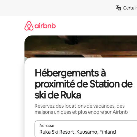
Aller
Certai
directement
au
contenu
Hébergements à
proximité de Station de
ski de Ruka
Réservez des locations de vacances, des
maisons uniques et plus encore sur Airbnb
Adresse
Lorsque les résultats s'affichent, utilisez les flèc