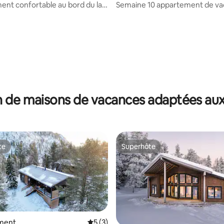
nt confortable au bord du lac
Semaine 10 appartement de va
es remontées mécaniques à
Rukatunturi.
 la base de 26 commentaires : 4,65 sur 5
 de maisons de vacances adaptées aux
te
Superhôte
te
Superhôte
ment
Évaluation moyenne sur la base de 3 co
5 (3)