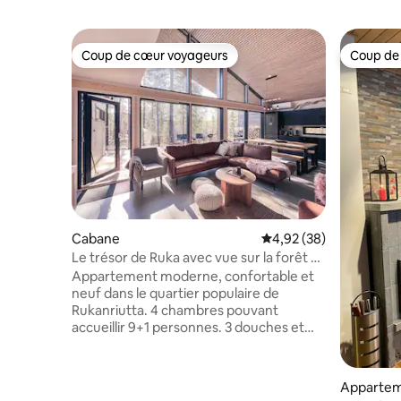
Coup de cœur voyageurs
Coup de
Coup de cœur voyageurs
Coup de
Cabane
Évaluation moyenne sur
4,92 (38)
Le trésor de Ruka avec vue sur la forêt +
2 billets de remontées mécaniques
Appartement moderne, confortable et
neuf dans le quartier populaire de
Rukanriutta. 4 chambres pouvant
accueillir 9+1 personnes. 3 douches et
3 toilettes. Grandes fenêtres donnant
sur la forêt finlandaise et superbe sauna.
Vous les adorerez ! Une épicerie, une
Apparte
cave à vin, une station-service avec