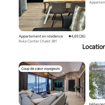
Apparteme
à côté d
Ruka.
Appartement en résidence
Évaluation moyenne sur
4,65 (26)
Ruka Center Chalet 3B1
Location
Coup de cœur voyageurs
Superhô
Coup de cœur voyageurs
Superhô
Héberge