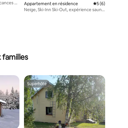
cances à
Appartement en résidence
Évaluation moyenn
5 (6)
Neige, Ski-Inn Ski-Out, expérience sauna,
parc national
 familles
Superhôte
Superhôte
mmentaires : 5 sur 5