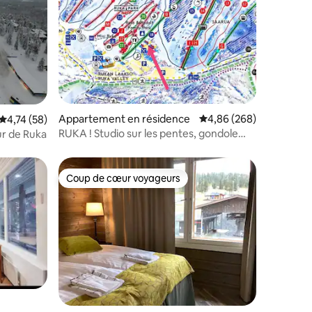
ntaires : 4,85 sur 5
Appartement en résidence
Évaluation moyenne sur
4,86 (268)
Évaluation moyenne sur la base de 58 commentaires : 4,74 sur 5
4,74 (58)
RUKA ! Studio sur les pentes, gondole
r de Ruka
100 mètres ! #1
Coup de cœur voyageurs
Coup de cœur voyageurs
ntaires : 4,83 sur 5