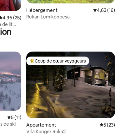
Hébergement
Évaluation moyenne su
4,63 (16)
Rukan Lumikonpesä
Évaluation moyenne sur la base de 25 commentaires : 4,96 sur 5
4,96 (25)
de lit
ion
Coup de cœur voyageurs
Coups de cœur voyageurs les plus appréciés
ntaires : 4,97 sur 5
Évaluation moyenne sur la base de 11 commentaires : 5 sur 5
5 (11)
s de ski
Appartement
Évaluation moyenne
5 (23)
Villa Kanger Ruka2