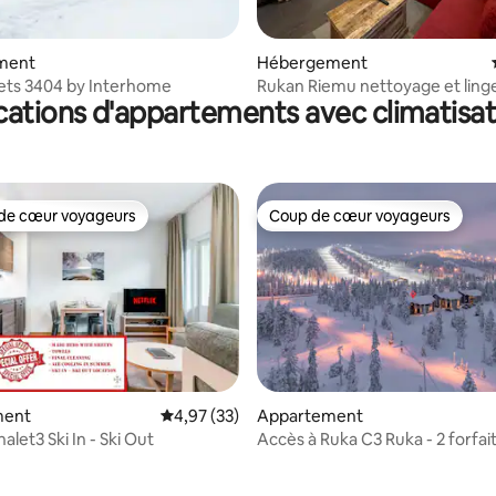
ment
Hébergement
ets 3404 by Interhome
Rukan Riemu nettoyage et linge 
cations d'appartements avec climatisat
inclus
de cœur voyageurs
Coup de cœur voyageurs
 cœur voyageurs les plus appréciés
Coup de cœur voyageurs
ment
Évaluation moyenne sur la base de 33 comme
4,97 (33)
Appartement
alet3 Ski In - Ski Out
Accès à Ruka C3 Ruka - 2 forfait