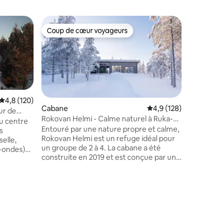
Chalet
Coup de cœur voyageurs
Coup
Coup de cœur voyageurs
Coups d
Ruka pan
au top ❄
Ruka pan
conforta
Situé dan
de l'oues
du centre-ville
fenêtres 
Évaluation moyenne sur la base de 120 commentaires : 4,8 sur 5
4,8 (120)
exception
Cabane
Évaluation moyenne su
4,9 (128)
ur de
de Juhann
Rokovan Helmi - Calme naturel à Ruka-
du centre
rocheux du
Kuusamo
Entouré par une nature propre et calme,
s
facilité
Rokovan Helmi est un refuge idéal pour
selle,
pour 6 personnes ❄ R
un groupe de 2 à 4. La cabane a été
o-ondes)
Ski-Bus &
construite en 2019 et est conçue par une
❄ Enviro
entreprise locale Kuusamo Log Houses.
u salon
moderne &
C'est un ajustement parfait pour les
hambre
❄ Sauna 
personnes qui aiment leur propre paix
er avec
inclus
dans un environnement moderne, mais
és à ses
qui veulent que tous les services soient
lit et
entaires : 4,8 sur 5
proches en même temps. La cabane se