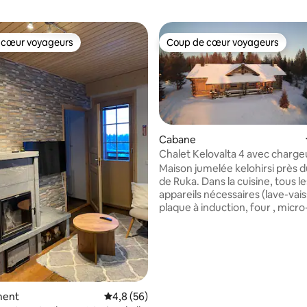
 cœur voyageurs
Coup de cœur voyageurs
 cœur voyageurs
Coup de cœur voyageurs
Cabane
Chalet Kelovalta 4 avec charge
voiture 11 kW
Maison jumelée kelohirsi près 
de Ruka. Dans la cuisine, tous le
 la base de 38 commentaires : 4,92 sur 5
appareils nécessaires (lave-vais
plaque à induction, four , micr
et vaisselle complète. Au rez-de-
chaussée du chalet, la cuisine d
est un espace ouvert et une c
avec un lit double. Un loft-cent
des espaces de couchage sépar
extrémités. L'un avec un canapé 
ment
Évaluation moyenne sur la base de 56 comm
4,8 (56)
l'autre avec deux lits séparés. Connexion