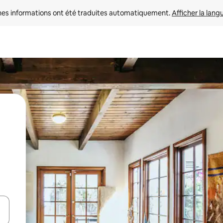
nes informations ont été traduites automatiquement. 
Afficher la lang
hes vers le haut et vers le bas pour les parcourir ou en appuyant et en fai