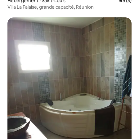
Hébergement ⋅ Saint-Louis
Évaluatio
5 (3)
Villa La Falaise, grande capacité, Réunion