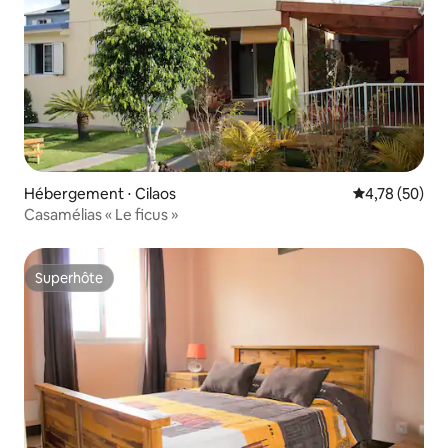
Hébergement ⋅ Cilaos
Évaluation mo
4,78 (50)
Casamélias « Le ficus »
Superhôte
Superhôte