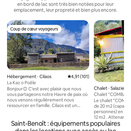
en bord de lac sont très bien notées pour leur
emplacement, leur propreté et bien plus encore.
Coup de cœur voyageurs
Coup de cœur voyageurs
Hébergement ⋅ Cilaos
Évaluation moyenne sur la base 
4,91 (101)
La Kaz o Poêle
Chalet ⋅ Salazie
Bonjour😊 C'est avec plaisir que nous
vous partageons notre Havre de paix où
Chalet "COMBAVA" 
nous venons régulièrement nous
places).
Le chalet "COMBAV
ressourcer en famille. Cilaos est un
de 20 m2 (capacité
cirque magnifique avec de nombreuses
personnes) en bois, avec sa terrasse de
activités( randonnées, vélo,
12 m2 . Attenant à
accrobranche). Venez vous détendre
Saint-Benoît : équipements populaires
disposition, un jac
dans notre Maison calme et paisible,
33°. Un vrai bonhe