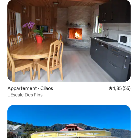
Appartement ⋅ Cilaos
Évaluation mo
4,85 (55)
L'Escale Des Pins