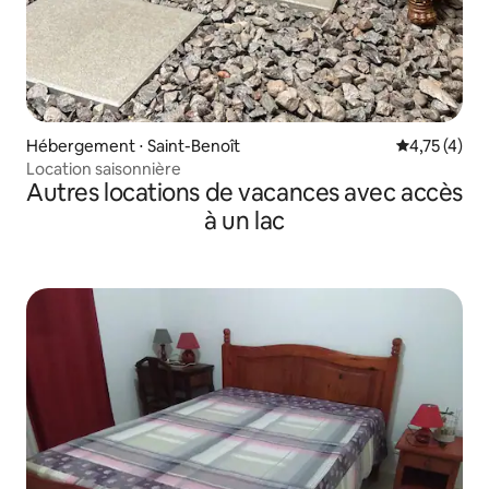
Hébergement ⋅ Saint-Benoît
Évaluation m
4,75 (4)
Location saisonnière
Autres locations de vacances avec accès
à un lac