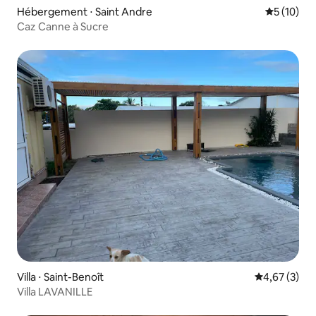
Hébergement ⋅ Saint Andre
Évaluation
5 (10)
Caz Canne à Sucre
Villa ⋅ Saint-Benoît
Évaluation m
4,67 (3)
Villa LAVANILLE