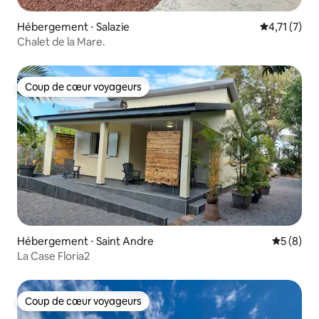
Hébergement ⋅ Salazie
Évaluation 
4,71 (7)
Chalet de la Mare.
Coup de cœur voyageurs
Coup de cœur voyageurs
Hébergement ⋅ Saint Andre
Évaluatio
5 (8)
La Case Floria2
Coup de cœur voyageurs
Coup de cœur voyageurs