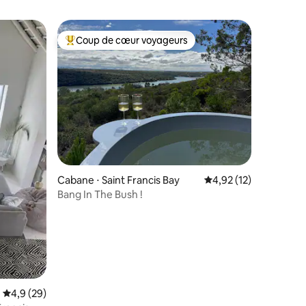
Coup de cœur voyageurs
Coups de cœur voyageurs les plus appréciés
Cabane ⋅ Saint Francis Bay
Évaluation moyenne su
4,92 (12)
Bang In The Bush !
taires : 4,92 sur 5
Évaluation moyenne sur la base de 29 commentaires : 4,9 sur 5
4,9 (29)