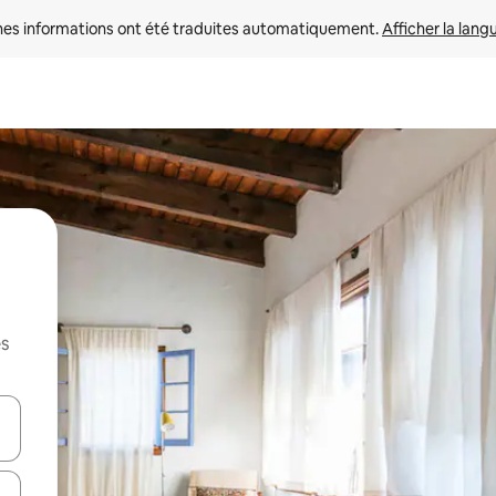
nes informations ont été traduites automatiquement. 
Afficher la lang
es
hes vers le haut et vers le bas pour les parcourir ou en appuyant et en fai