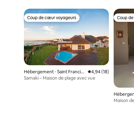
Coup de cœur voyageurs
Coup de
Coup de cœur voyageurs
Coup de
Hébergement ⋅ Saint Francis
Évaluation moyenne su
4,94 (18)
Bay
Samaki – Maison de plage avec vue
Hébergeme
Bay
Maison de
Francis B