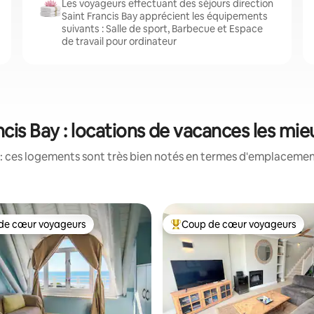
Les voyageurs effectuant des séjours direction
Saint Francis Bay apprécient les équipements
suivants : Salle de sport, Barbecue et Espace
de travail pour ordinateur
ncis Bay : locations de vacances les mi
: ces logements sont très bien notés en termes d'emplacement
de cœur voyageurs
Coup de cœur voyageurs
 cœur voyageurs les plus appréciés
Coups de cœur voyageurs les p