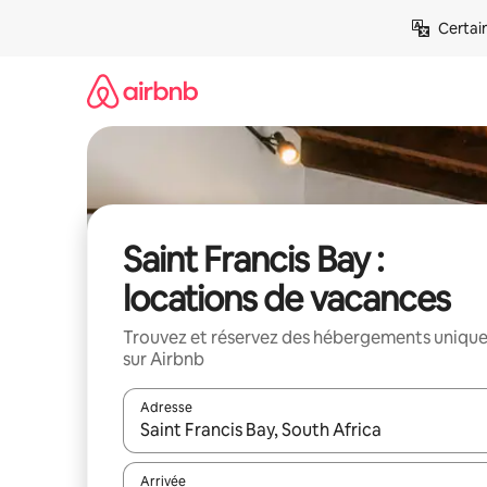
Aller
Certai
directement
au
contenu
Saint Francis Bay :
locations de vacances
Trouvez et réservez des hébergements uniqu
sur Airbnb
Adresse
Lorsque les résultats s'affichent, utilisez les flèc
Arrivée