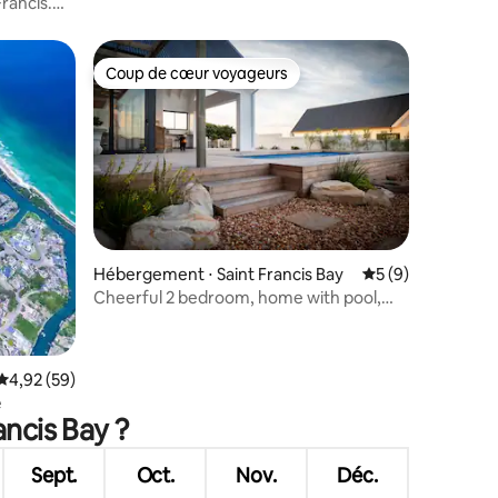
rancis.
Coup de cœur voyageurs
Coup de cœur voyageurs
Hébergement ⋅ Saint Francis Bay
Évaluation moyenn
5 (9)
taires : 4,88 sur 5
Cheerful 2 bedroom, home with pool,
patio & braai
Évaluation moyenne sur la base de 59 commentaires : 4,92 sur 5
4,92 (59)
e
ancis Bay ?
Sept.
Oct.
Nov.
Déc.