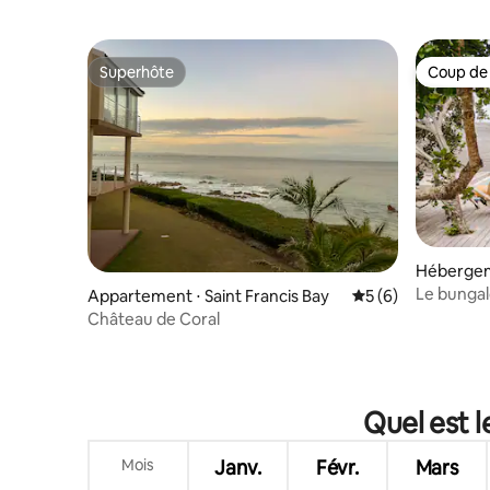
Superhôte
Coup de
Superhôte
Coup de
Hébergeme
ancis
Le bungal
Appartement ⋅ Saint Francis Bay
Évaluation moyenn
5 (6)
Château de Coral
Quel est l
Mois
Janv.
Févr.
Mars