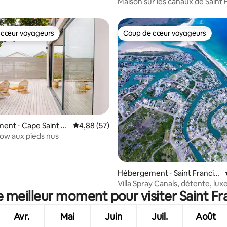
ay
Maison sur les canaux de Saint F
Saint Francis
 cœur voyageurs
Coup de cœur voyageurs
 cœur voyageurs
Coup de cœur voyageurs
nt ⋅ Cape Saint Fr
Évaluation moyenne sur la base de 57 commen
4,88 (57)
ow aux pieds nus
e sur la base de 6 commentaires : 5 sur 5
Hébergement ⋅ Saint Francis
Bay
Villa Spray Canals, détente, lux
e meilleur moment pour visiter Saint Fr
Avr.
Mai
Juin
Juil.
Août