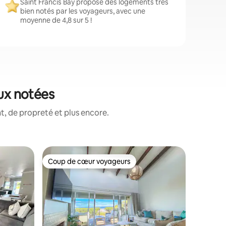
Saint Francis Bay propose des logements très
bien notés par les voyageurs, avec une
moyenne de 4,8 sur 5 !
eux notées
, de propreté et plus encore.
Apparteme
Coup de cœur voyageurs
Coup de
lus appréciés
Coup de cœur voyageurs
Coup de
ay
Baytime 
avec pisc
Baytime 
escapade en 
vous au 
directeme
accès pr