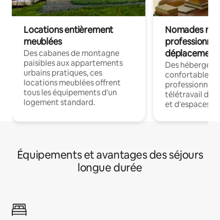
Locations entièrement
Nomades num
meublées
professionnel
déplacement
Des cabanes de montagne
paisibles aux appartements
Des hébergem
urbains pratiques, ces
confortables p
locations meublées offrent
professionnels
tous les équipements d'un
télétravail dis
logement standard.
et d'espaces de
Équipements et avantages des séjours
longue durée