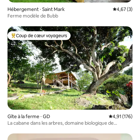
Hébergement ⋅ Saint Mark
Évaluation m
4,67 (3)
Ferme modèle de Bubb
Coup de cœur voyageurs
Coups de cœur voyageurs les plus appréciés
Gîte à la ferme ⋅ GD
Évaluation moy
4,91 (176)
La cabane dans les arbres, domaine biologique de
Crayfish Bay