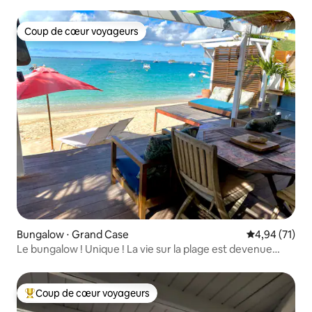
Coup de cœur voyageurs
Coup de cœur voyageurs
Bungalow ⋅ Grand Case
Évaluation mo
4,94 (71)
Le bungalow ! Unique ! La vie sur la plage est devenue
réalité.
Coup de cœur voyageurs
Coups de cœur voyageurs les plus appréciés