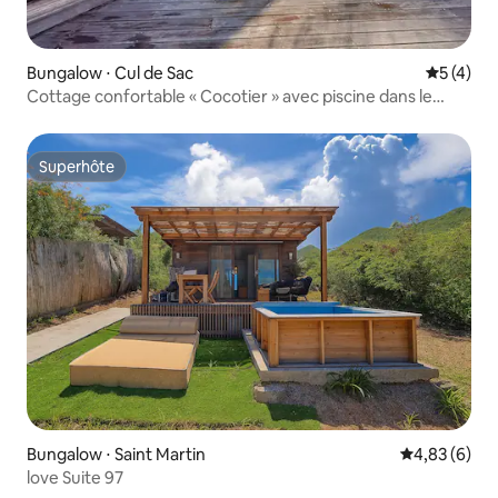
Bungalow ⋅ Cul de Sac
Évaluatio
5 (4)
Cottage confortable « Cocotier » avec piscine dans le
complexe
Superhôte
Superhôte
Bungalow ⋅ Saint Martin
Évaluation m
4,83 (6)
love Suite 97