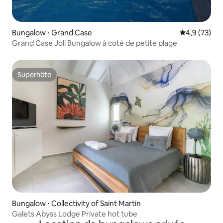
Bungalow ⋅ Grand Case
Évaluation m
4,9 (73)
Grand Case Joli Bungalow à coté de petite plage
Superhôte
Superhôte
Bungalow ⋅ Collectivity of Saint Martin
Galets Abyss Lodge Private hot tube