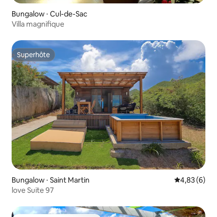
Bungalow ⋅ Cul-de-Sac
Villa magnifique
Superhôte
Superhôte
Bungalow ⋅ Saint Martin
Évaluation m
4,83 (6)
love Suite 97