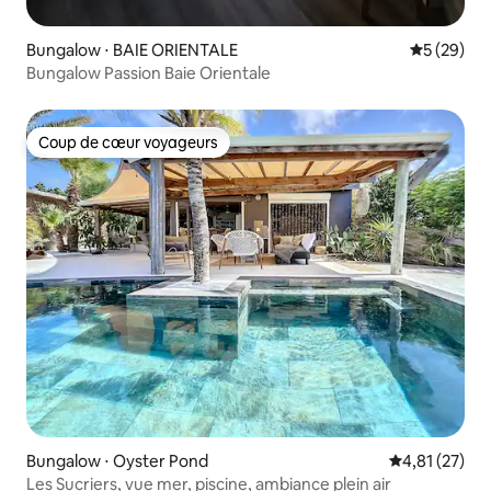
Bungalow ⋅ BAIE ORIENTALE
Évaluation
5 (29)
Bungalow Passion Baie Orientale
Coup de cœur voyageurs
Coup de cœur voyageurs
Bungalow ⋅ Oyster Pond
Évaluation mo
4,81 (27)
Les Sucriers, vue mer, piscine, ambiance plein air