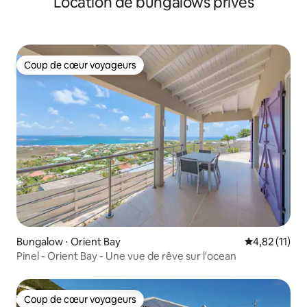
Location de bungalows privés
Coup de cœur voyageurs
Coup de cœur voyageurs
Bungalow ⋅ Orient Bay
Évaluation mo
4,82 (11)
Pinel - Orient Bay - Une vue de rêve sur l'ocean
Coup de cœur voyageurs
Coup de cœur voyageurs