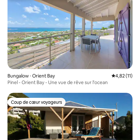
Bungalow ⋅ Orient Bay
Évaluation mo
4,82 (11)
Pinel - Orient Bay - Une vue de rêve sur l'ocean
Coup de cœur voyageurs
Coup de cœur voyageurs