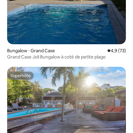
Bungalow ⋅ Grand Case
Évaluation m
4,9 (73)
Grand Case Joli Bungalow à coté de petite plage
Superhôte
Superhôte