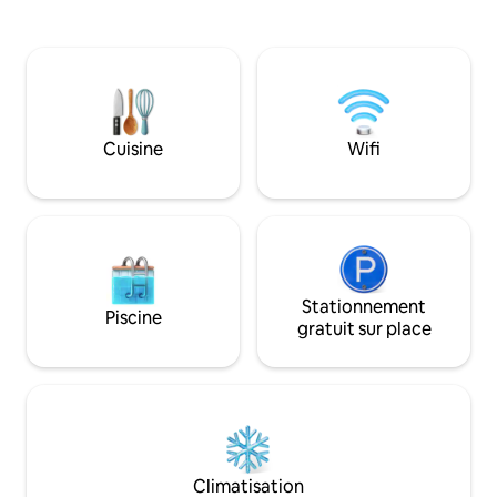
et la gastronomie française exquise.
à café Nespresso 
Détendez-vous dans les environs après
traditionnel une tr
une journée dans la capitale Philipsburg
terrasse équipée u
ou l'une des autres attractions
néerlandaises. Tous à quelques minutes
de cet emplacement unique. Bienvenue
à Avista.
Cuisine
Wifi
Stationnement
Piscine
gratuit sur place
Climatisation