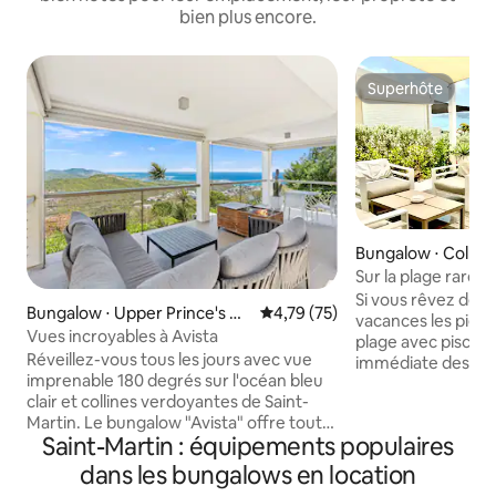
bien plus encore.
Superhôte
Superhôte
Bungalow ⋅ Collect
Sur la plage rare villa 2
plage
Si vous rêvez de p
Bungalow ⋅ Upper Prince's Q
Évaluation moyenne sur la base
4,79 (75)
vacances les pieds
uarter
Vues incroyables à Avista
plage avec piscine
Réveillez-vous tous les jours avec vue
immédiate des com
imprenable 180 degrés sur l'océan bleu
vous poserez vos va
clair et collines verdoyantes de Saint-
un très beau log
Martin. Le bungalow "Avista" offre tout
rénové, confortab
Saint-Martin : équipements populaires
ce dont vous avez besoin pour un séjour
pour votre confort,
tranquille ou actif. Le point de départ
neuve 180 wifi 2 T
dans les bungalows en location
idéal pour la célèbre plage d'Orient Bay
linge sèche linge, 