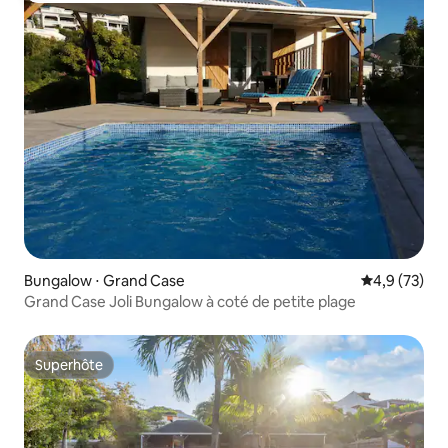
Bungalow ⋅ Grand Case
Évaluation m
4,9 (73)
Grand Case Joli Bungalow à coté de petite plage
Superhôte
Superhôte