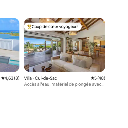
Coup de cœur voyageurs
Coups de cœur voyageurs les plus appréciés
Évaluation moyenne sur la base de 8 commentaires : 4,63 sur 5
4,63 (8)
Villa ⋅ Cul-de-Sac
Évaluation moyenne
5 (48)
Accès à l'eau, matériel de plongée avec
tuba et kayaks