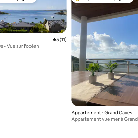
 cœur voyageurs
Coups de cœur voyageurs les p
Évaluation moyenne sur la base de 11 co
5 (11)
us - Vue sur l'océan
 la base de 25 commentaires : 4,96 sur 5
Appartement ⋅ Grand Cayes
Appartement vue mer à Grand
min Pinel