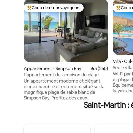
Coup de cœur voyageurs
Coup 
Coups de cœur voyageurs les plus appréciés
Coups de
Villa ⋅ Cu
Seule vill
Appartement ⋅ Simpson Bay
Évaluation moyenne s
5 (250)
Cala Mar
Wi-Fi par 
L'appartement de la maison de plage
et plage d
Un appartement moderne et élégant
Équipemen
d'une chambre directement situé sur la
kayaks inclus. Chef privé,
magnifique plage de sable blanc de
concierge su
Simpson Bay. Profitez des eaux
dans ce p
Saint-Martin :
cristallines de jour et explorez le charme
pour que 
caribéen de notre vie nocturne animée la
parfait. P
nuit. Notre lieu d'escapade sur l'île vous
celui-ci, 
offre une expérience de détente
qualité d
complète avec chaises longues, parasols,
de sa plag
douche extérieure, équipement de