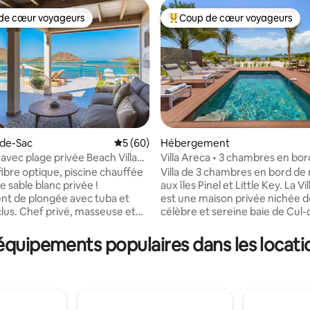
de cœur voyageurs
Coup de cœur voyageurs
 cœur voyageurs les plus appréciés
Coups de cœur voyageurs les p
l-de-Sac
Évaluation moyenne sur la base de 60 com
5 (60)
Hébergement
a avec plage privée Beach Villa
Villa Areca • 3 chambres en bo
ur la base de 250 commentaires : 5 sur 5
avec kayaks, WiFi, climatisation
fibre optique, piscine chauffée
Villa de 3 chambres en bord de
e sable blanc privée !
aux îles Pinel et Little Key. La Vi
t de plongée avec tuba et
est une maison privée nichée d
 masseuse et
célèbre et sereine baie de Cul-
r demande. Emménagez
Saint-Martin. Idéalement situé s
aradis, exclusivement conçu
front de mer, vous profiterez 
 équipements populaires dans les locat
votre séjour soit absolument
imprenable et d'un accès direct 
rofitez de chaque partie de
La villa est située dans la baie 
de la décoration exquise, de la
sac, face aux magnifiques îles P
e chaque composant de la Villa,
Little Key — un endroit idéal po
e de sable blanc relaxante et
détente et les aventures sur l'île