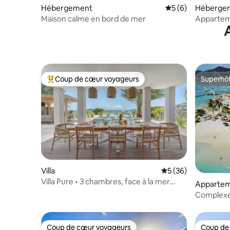
Hébergement
Évaluation moyenn
5 (6)
Hébergem
Maison calme en bord de mer
Apparteme
Coup de cœur voyageurs
Superhô
Coups de cœur voyageurs les plus appréciés
Superhô
Villa
Évaluation moyenne 
5 (36)
Villa Pure • 3 chambres, face à la mer
Appartem
avec kayaks
Complexe 
king size 
Coup de cœur voyageurs
Coup de