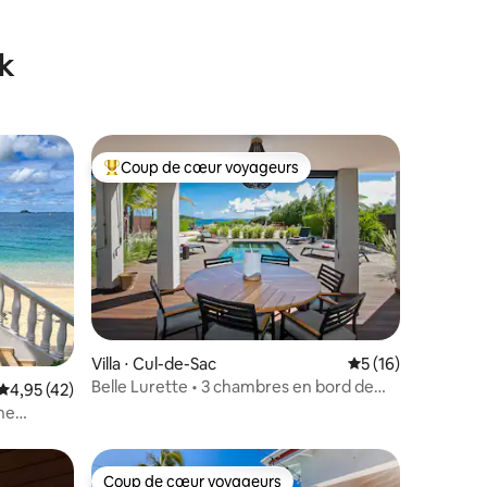
entaires : 4,8 sur 5
k
Coup de cœur voyageurs
Coups de cœur voyageurs les plus appréciés
Villa ⋅ Cul-de-Sac
Évaluation moyenne
5 (16)
Belle Lurette • 3 chambres en bord de
Évaluation moyenne sur la base de 42 commentaires : 4,95 sur 5
4,95 (42)
mer avec kayaks, piscine
ne
 sur la
Coup de cœur voyageurs