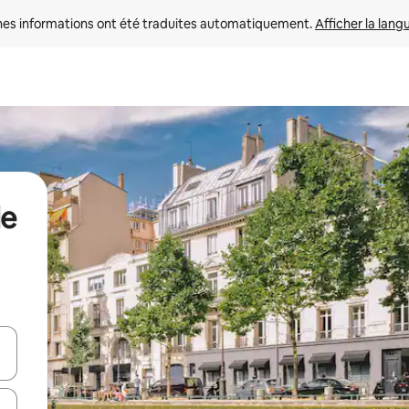
nes informations ont été traduites automatiquement. 
Afficher la lang
de
hes vers le haut et vers le bas pour les parcourir ou en appuyant et en fai