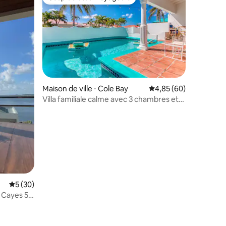
lus appréciés
Coup de cœur voyageurs
mmentaires : 5 sur 5
Maison de ville ⋅ Cole Bay
Évaluation moyenne su
4,85 (60)
Villa familiale calme avec 3 chambres et
piscine privée · Pelican Key
Évaluation moyenne sur la base de 30 commentaires : 5 sur 5
5 (30)
 Cayes 5