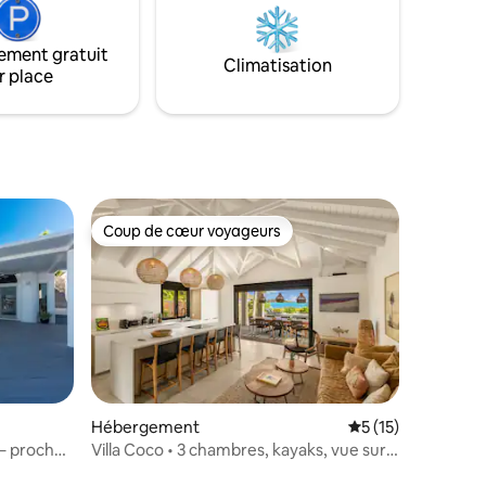
de The Bay
vis.
ement gratuit
Climatisation
r place
Coup de cœur voyageurs
Coup de cœur voyageurs
Hébergement
Évaluation moyenne
5 (15)
 – proche
Villa Coco • 3 chambres, kayaks, vue sur
la mer, piscine chauffée, climatisation