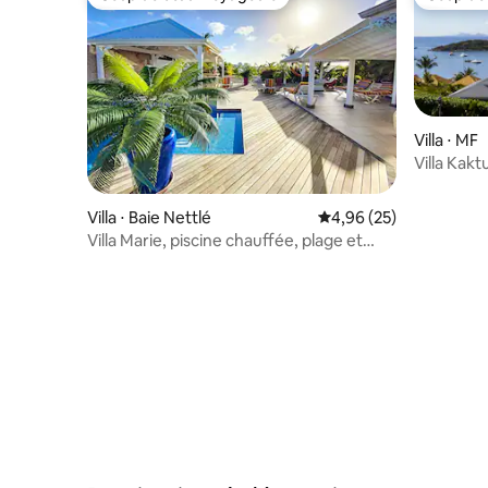
Coup de cœur voyageurs
Coup de
Villa ⋅ MF
Villa Kakt
Villa ⋅ Baie Nettlé
Évaluation moyenne sur
4,96 (25)
Villa Marie, piscine chauffée, plage et
jacuzzi