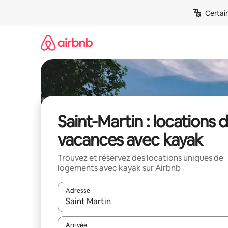
Aller
Certai
directement
au
contenu
Saint-Martin : locations 
vacances avec kayak
Trouvez et réservez des locations uniques de
logements avec kayak sur Airbnb
Adresse
Lorsque les résultats s'affichent, utilisez les flèc
Arrivée