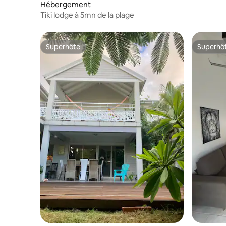
Hébergement
Tiki lodge à 5mn de la plage
Superhôte
Superhô
Superhôte
Superhô