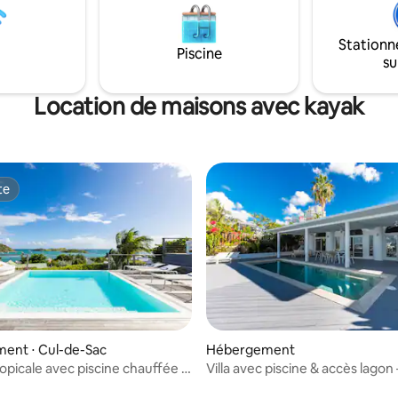
les fonctionnalités incluses
est sous la nouvelle direction 
équipement de plongée avec
Villas et n'a donc pas encore d'a
iettes de plage, boissons et
Stationn
Piscine
 gratuites).
su
Location de maisons avec kayak
te
te
ent ⋅ Cul-de-Sac
Hébergement
ropicale avec piscine chauffée &
Villa avec piscine & accès lagon
de Maho