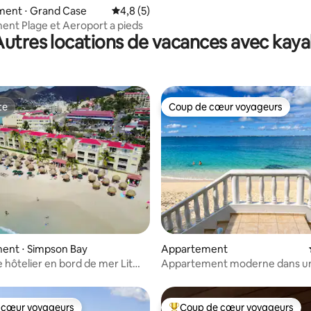
e sur la base de 6 commentaires : 5 sur 5
ent ⋅ Grand Case
Évaluation moyenne sur la base de 5 comm
4,8 (5)
nt Plage et Aeroport a pieds
Autres locations de vacances avec kaya
te
Coup de cœur voyageurs
te
Coup de cœur voyageurs
sur la base de 36 commentaires : 5 sur 5
ent ⋅ Simpson Bay
Appartement
hôtelier en bord de mer Lit
Appartement moderne dans u
Piscine Salle de sport Spa Casino
résidence en bord de mer - Vue
colline
 cœur voyageurs
Coup de cœur voyageurs