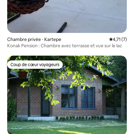
Chambre privée ⋅ Kartepe
Évaluation 
4,71 (7)
Konak Pension : Chambre avec terrasse et vue sur le lac
Coup de cœur voyageurs
Coup de cœur voyageurs