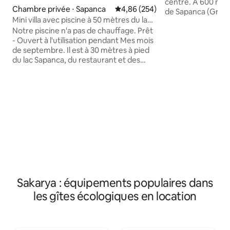
centre. À 600 mètres à pied du centre
Chambre privée ⋅ Sapanca
Évaluation moyenne sur la base 
4,86 (254)
de Sapanca (Groc
Mini villa avec piscine à 50 mètres du lac
Grocery, etc.). Nos chambres ont un
Sapanca
Notre piscine n'a pas de chauffage. Prêt
intérieur spacieux
- Ouvert à l'utilisation pendant Mes mois
caractéristiques a
de septembre. Il est à 30 mètres à pied
votre propre cham
du lac Sapanca, du restaurant et des
situées de sorte q
jardins de thé du centre. À 600 mètres à
même le plus petit
pied du centre de Sapanca (Grocery
accrocheuse. Il est décoré dans le
Store Pharmacy Grocery, etc.). Nos
confort où vous 
chambres ont un intérieur spacieux
chez vous. Il n'y a pas de Muftak dans
grâce aux caractéristiques
nos chambres
architecturales de votre propre
chambre privée et sont situées de sorte
que vous puissiez voir même le plus petit
détail d'une vue accrocheuse. Il est
décoré dans le confort où vous vous
sentirez comme chez vous.
Sakarya : équipements populaires dans
les gîtes écologiques en location