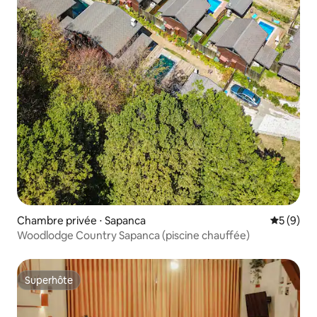
Chambre privée ⋅ Sapanca
Évaluatio
5 (9)
Woodlodge Country Sapanca (piscine chauffée)
Superhôte
Superhôte