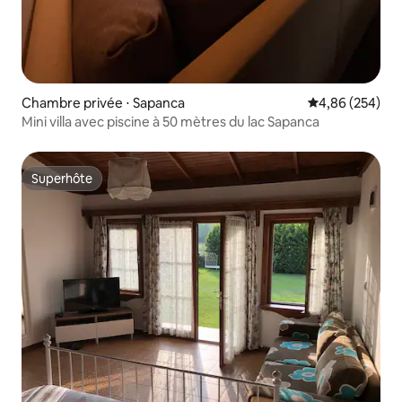
Chambre privée ⋅ Sapanca
Évaluation moy
4,86 (254)
Mini villa avec piscine à 50 mètres du lac Sapanca
Superhôte
Superhôte