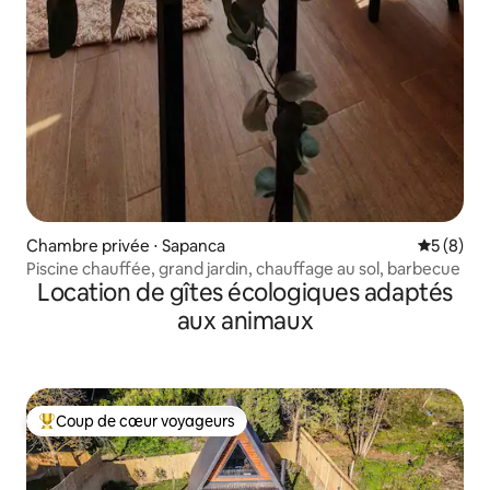
Chambre privée ⋅ Sapanca
Évaluatio
5 (8)
Piscine chauffée, grand jardin, chauffage au sol, barbecue
Location de gîtes écologiques adaptés
aux animaux
Coup de cœur voyageurs
Coups de cœur voyageurs les plus appréciés