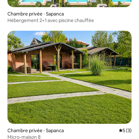
Chambre privée ⋅ Sapanca
Hébergement 2+1 avec piscine chauffée
Chambre privée ⋅ Sapanca
Évaluatio
5 (3)
Micro-maison 8