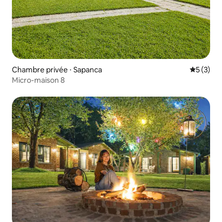
Chambre privée ⋅ Sapanca
Évaluatio
5 (3)
Micro-maison 8