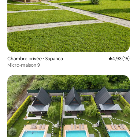
Chambre privée ⋅ Sapanca
Évaluation mo
4,93 (15)
Micro-maison 9