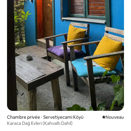
Chambre privée ⋅ Servetiyecami Köyü
Nouvel hébe
Nouveau
Karaca Dağ Evleri (Kahvaltı Dahil)