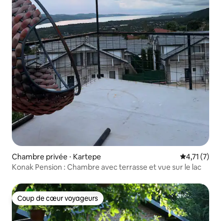
Chambre privée ⋅ Kartepe
Évaluation 
4,71 (7)
Konak Pension : Chambre avec terrasse et vue sur le lac
Coup de cœur voyageurs
Coup de cœur voyageurs