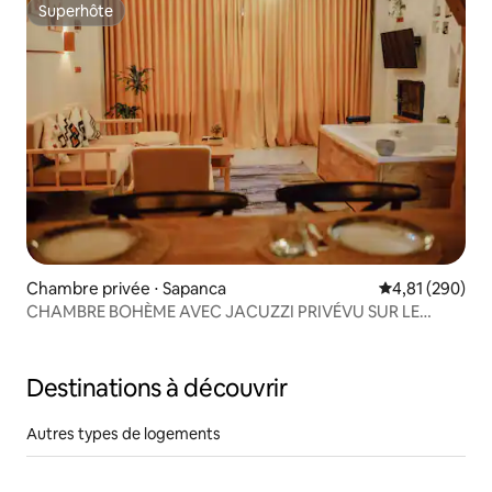
Superhôte
Superhôte
Chambre privée ⋅ Sapanca
Évaluation moy
4,81 (290)
CHAMBRE BOHÈME AVEC JACUZZI PRIVÉVU SUR LE
LITTORAL DE SAPANCA
Destinations à découvrir
Autres types de logements