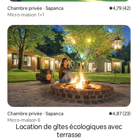
Chambre privée ⋅ Sapanca
Évaluation mo
4,79 (42)
Micro-maison 1+1
Chambre privée ⋅ Sapanca
Évaluation mo
4,87 (23)
Micro-maison 6
Location de gîtes écologiques avec
terrasse