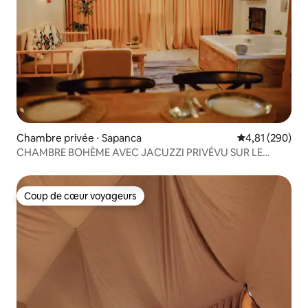
Chambre privée ⋅ Sapanca
Évaluation moy
4,81 (290)
CHAMBRE BOHÈME AVEC JACUZZI PRIVÉVU SUR LE
LITTORAL DE SAPANCA
Coup de cœur voyageurs
Coup de cœur voyageurs