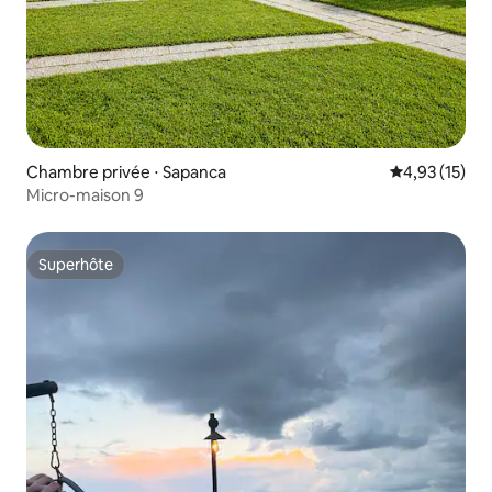
Chambre privée ⋅ Sapanca
Évaluation mo
4,93 (15)
Micro-maison 9
Superhôte
Superhôte