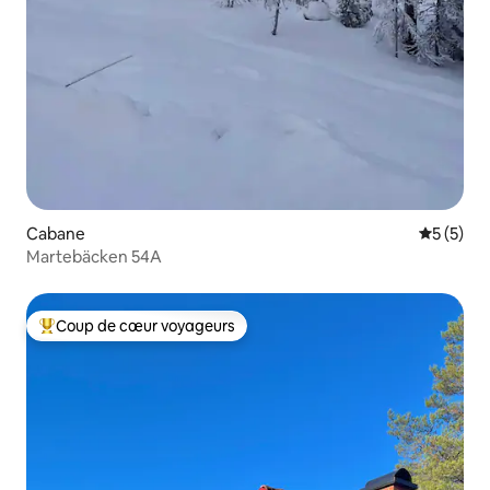
Cabane
Évaluatio
5 (5)
Martebäcken 54A
Coup de cœur voyageurs
Coups de cœur voyageurs les plus appréciés