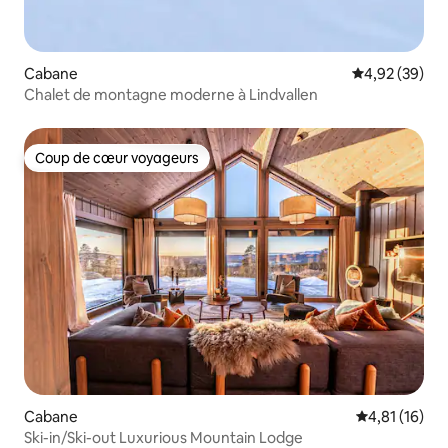
Cabane
Évaluation mo
4,92 (39)
Chalet de montagne moderne à Lindvallen
Coup de cœur voyageurs
Coup de cœur voyageurs
Cabane
Évaluation mo
4,81 (16)
Ski-in/Ski-out Luxurious Mountain Lodge