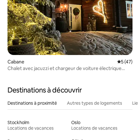
Cabane
Évaluation
5 (47)
Chalet avec jacuzzi et chargeur de voiture électrique
inclus dans le loyer
Destinations à découvrir
Destinations à proximité
Autres types de logements
Lie
Stockholm
Oslo
Locations de vacances
Locations de vacances