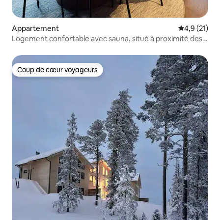
Appartement
Évaluation m
4,9 (21)
Logement confortable avec sauna, situé à proximité des
remontées mécaniques
Coup de cœur voyageurs
Coup de cœur voyageurs