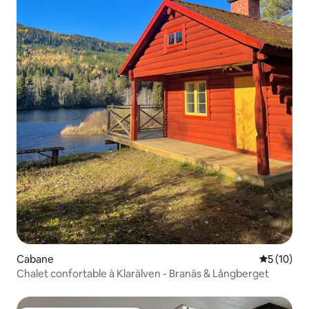
Cabane
Évaluation
5 (10)
Chalet confortable à Klarälven - Branäs & Långberget