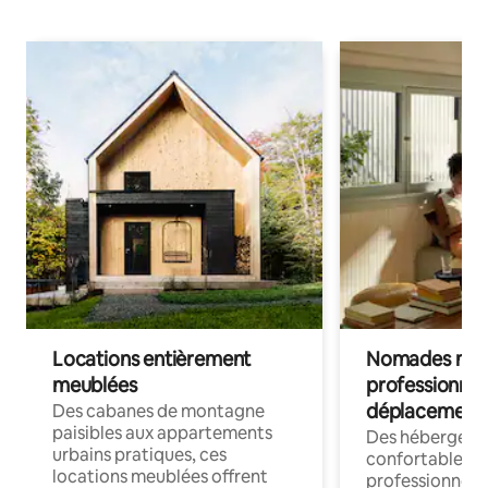
Locations entièrement
Nomades num
meublées
professionnel
déplacement
Des cabanes de montagne
paisibles aux appartements
Des hébergem
urbains pratiques, ces
confortables p
locations meublées offrent
professionnels