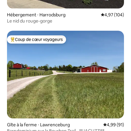
Hébergement ⋅ Harrodsburg
Évaluation moy
4,97 (104)
Le nid du rouge-gorge
Coup de cœur voyageurs
Coups de cœur voyageurs les plus appréciés
Gîte à la ferme ⋅ Lawrenceburg
Évaluation mo
4,99 (91)
Barndominium sur la Bourbon Trail - **JACUZZI**