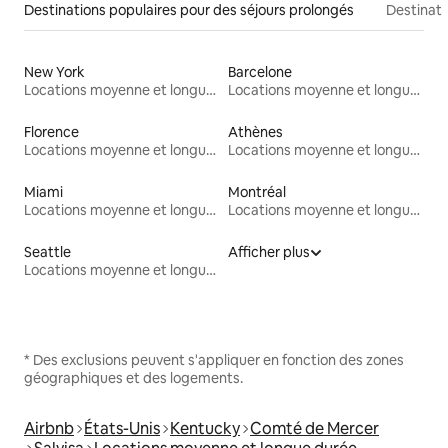
Destinations populaires pour des séjours prolongés
Destinati
New York
Barcelone
Locations moyenne et longue durée
Locations moyenne et longue durée
Florence
Athènes
Locations moyenne et longue durée
Locations moyenne et longue durée
Miami
Montréal
Locations moyenne et longue durée
Locations moyenne et longue durée
Seattle
Afficher plus
Locations moyenne et longue durée
* Des exclusions peuvent s'appliquer en fonction des zones
géographiques et des logements.
Airbnb
États-Unis
Kentucky
Comté de Mercer