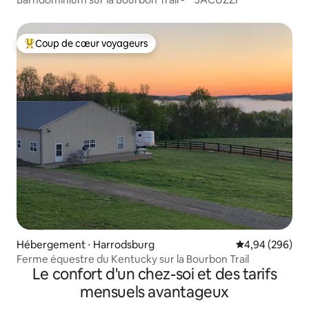
Coup de cœur voyageurs
Coups de cœur voyageurs les plus appréciés
Hébergement ⋅ Harrodsburg
Évaluation moy
4,94 (296)
Ferme équestre du Kentucky sur la Bourbon Trail
Le confort d'un chez-soi et des tarifs
mensuels avantageux