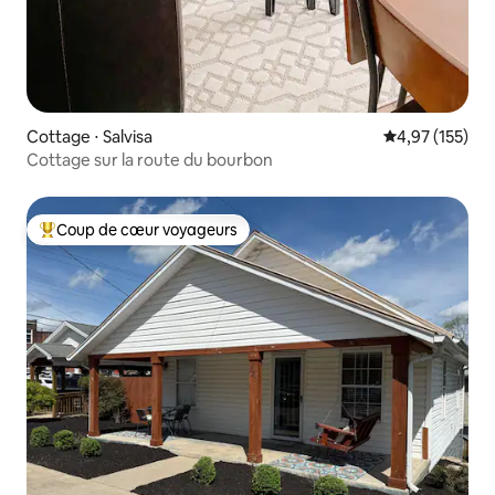
Cottage ⋅ Salvisa
Évaluation moy
4,97 (155)
Cottage sur la route du bourbon
Coup de cœur voyageurs
Coups de cœur voyageurs les plus appréciés