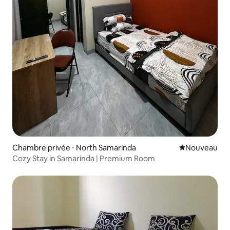
Chambre privée ⋅ North Samarinda
Nouvel hébe
Nouveau
Cozy Stay in Samarinda | Premium Room