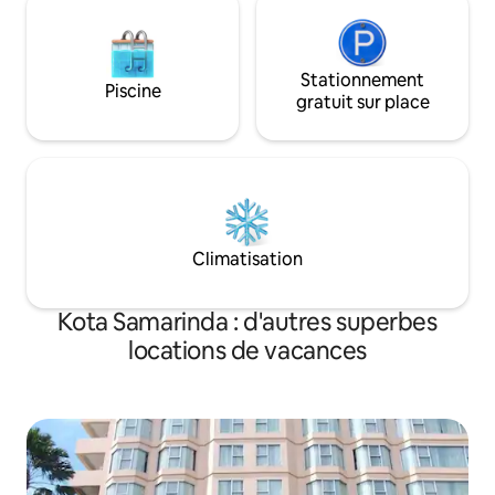
salles de réunion 
salles de réunion sont une solution
parfaite pour accue
parfaite pour accueillir des réunions
sociales et profes
sociales et professionnelles à Samarinda.
<br> Les voyageurs
<br> Les voyageurs d'affaires seront
Stationnement
également ravis d
Piscine
également ravis de notre centre
gratuit sur place
d'affaires bien am
d'affaires bien aménagé qui offre une
gamme complète d
gamme complète de services de soutien
secret, tandis que
secret, tandis que les voyageurs de
loisirs peuvent pr
loisirs peuvent profiter d'un centre de
remise en forme 
remise en forme entièrement équipé,
d'une piscine, d'un
d'une piscine, d'un spa, d'un sauna, d'un
jacuzzi, d'une pis
jacuzzi, d'une piscine pour enfants et
bien d'autres.<b
Climatisation
bien d'autres.<br>Nous sommes
également fiers d'
également fiers d'être chez vous !
Kota Samarinda : d'autres superbes
locations de vacances