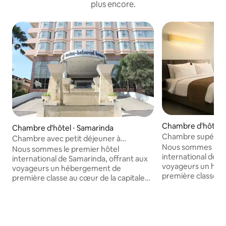
plus encore.
Chambre d'hôtel ⋅
Chambre d'hôtel ⋅ Samarinda
Chambre supérieu
Chambre avec petit déjeuner à
Swiss-Belhotel
Nous sommes le p
Samarinda par Swiss-Belhotel
Nous sommes le premier hôtel
international de S
international de Samarinda, offrant aux
voyageurs un hé
voyageurs un hébergement de
première classe au
première classe au cœur de la capitale
de Kalimantan Est
de Kalimantan Est. Stratégiquement
situé dans le quart
situé dans le quartier d'affaires de
Samarinda, la capi
Samarinda, la capitale de Kalimantan Est,
nous offrons un ac
nous offrons un accès direct à la place
centrale, l'un des
centrale, l'un des plus grands centres