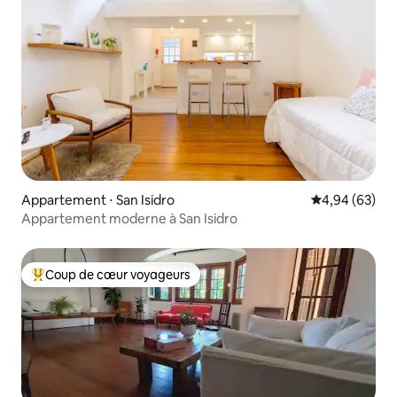
Appartement ⋅ San Isidro
Évaluation mo
4,94 (63)
Appartement moderne à San Isidro
Coup de cœur voyageurs
Coups de cœur voyageurs les plus appréciés