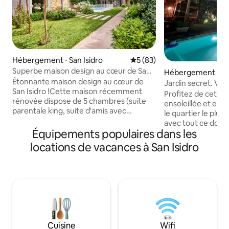
Hébergement ⋅ San Isidro
Évaluation moyenne sur la b
5 (83)
Superbe maison design au cœur de San
Hébergement ⋅ San
Isidro
Étonnante maison design au cœur de
Jardin secret. Votr
San Isidro !Cette maison récemment
Isidro
Profitez de cette 
rénovée dispose de 5 chambres (suite
ensoleillée et en
parentale king, suite d'amis avec
le quartier le plus
canapé-lit, deux chambres simples et
avec tout ce dont
une chambre simple) et de 5 salles de
Équipements populaires dans les
distance de marc
bains. Profitez d'une piscine haut de
atmosphère de peti
locations de vacances à San Isidro
gamme, d'une salle de sport, d'un terrain
Entrez dans un pat
de basket et d'une aire de jeux. À
coin salon au bord
quelques pas des restaurants, des bars,
vous dans les mult
des magasins et de la gare. Entièrement
confortables du séj
équipée avec des appareils haut de
télévision et de la
gamme, une connectivité Internet et un
toute l'année du j
système de sécurité haut de gamme
belle piscine éclai
pour votre tranquillité d'esprit. Parfait
coin petit-déjeune
Cuisine
Wifi
pour les escapades en famille !