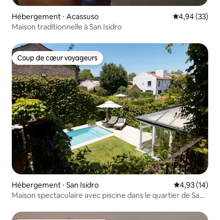
Hébergement ⋅ Acassuso
Évaluation mo
4,94 (33)
Maison traditionnelle à San Isidro
Coup de cœur voyageurs
Coup de cœur voyageurs
Hébergement ⋅ San Isidro
Évaluation mo
4,93 (14)
Maison spectaculaire avec piscine dans le quartier de San
Isidro