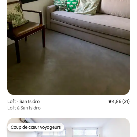
Loft ⋅ San Isidro
Évaluation mo
4,86 (21)
Loft à San Isidro
Coup de cœur voyageurs
Coup de cœur voyageurs