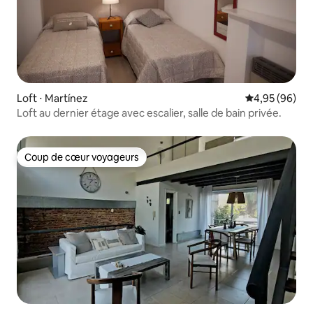
Loft ⋅ Martínez
Évaluation mo
4,95 (96)
Loft au dernier étage avec escalier, salle de bain privée.
Coup de cœur voyageurs
Coup de cœur voyageurs