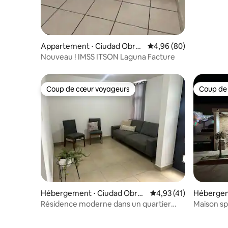
Appartement ⋅ Ciudad Obre
Évaluation moyenne sur
4,96 (80)
gón
Nouveau ! IMSS ITSON Laguna Facture
Coup de cœur voyageurs
Coup de
Coup de cœur voyageurs
Coup de
Hébergement ⋅ Ciudad Obre
Évaluation moyenne su
4,93 (41)
Hébergem
gón
gón
Résidence moderne dans un quartier
Maison sp
calme et sûr.
Juan Capi