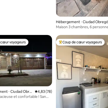
 la base de 80 commentaires : 4,96 sur 5
Hébergement ⋅ Ciudad Obreg
Maison 3 chambres, 6 personne
climatisation récente + garage
 cœur voyageurs
Coup de cœur voyageurs
 cœur voyageurs
Coups de cœur voyageurs les p
r la base de 41 commentaires : 4,93 sur 5
ent ⋅ Ciudad Obre
Évaluation moyenne sur la base de 78 commen
4,83 (78)
acieuse et confortable ! San
strano Familial