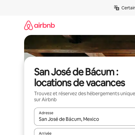
Aller
Certai
directement
au
contenu
San José de Bácum :
locations de vacances
Trouvez et réservez des hébergements uniqu
sur Airbnb
Adresse
Lorsque les résultats s'affichent, utilisez les flèc
Arrivée