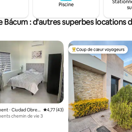
Stationn
Piscine
su
e Bácum : d'autres superbes locations 
Coup de cœur voyageurs
Coups de cœur voyageurs les p
ent ⋅ Ciudad Obreg
Évaluation moyenne sur la base de 43 comme
4,77 (43)
ents chemin de vie 3