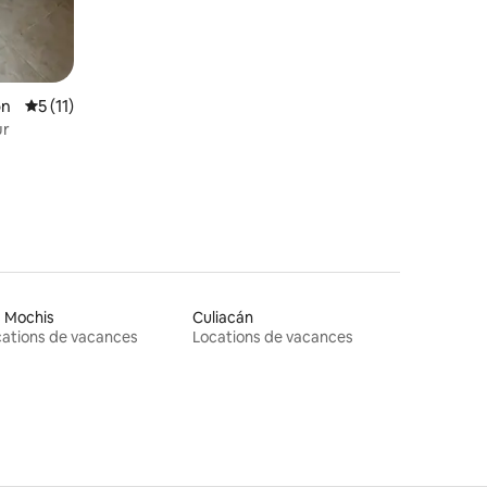
ón
Évaluation moyenne sur la base de 11 commentaires : 5 sur 5
5 (11)
ur
 Mochis
Culiacán
ations de vacances
Locations de vacances