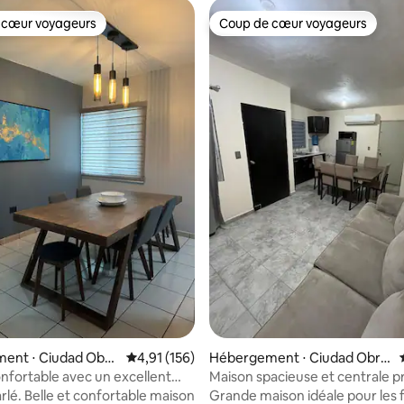
 cœur voyageurs
Coup de cœur voyageurs
 cœur voyageurs
Coup de cœur voyageurs
r la base de 72 commentaires : 4,78 sur 5
ent ⋅ Ciudad Obre
Évaluation moyenne sur la base de 156 comme
4,91 (156)
Hébergement ⋅ Ciudad Obre
gón
nfortable avec un excellent
Maison spacieuse et centrale p
nt et un excellent prix
Laguna del Náinari
rlé. Belle et confortable maison
Grande maison idéale pour les f