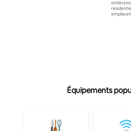
entièreme
à vous promener et à vous reposer sous
résidentie
les arbres. À 2-3 minutes d'Itson Nainari,
emplaceme
du champ enfoncé d'Itson et d'Arena
de Nainari. 2 chambres avec Smart 
Itson La propriété privée dispose d'un
lits avec
club house avec piscine, d'un parc avec
qualité. 
jeux, de baby-foot, d'un terrain de
table, 4 c
football, de chaises longues et de
avec réfr
barbecues. La maison dispose d'une
cuisinièr
connexion Internet rapide, de la
tous les 
climatisation dans toute la maison
pour préparer
confort, 
à laver et à 
Internet i
Équipements popula