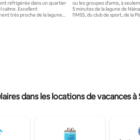
nt réfrigérée dans un quartier
ou les groupes d'amis, à seule
l calme. Excellent
5 minutes de la lagune de Náina
nt très proche de la lagune
l'IMSS, du club de sport, de la Pl
TV et
et du Cinépolis. Endroit calme e
 matelas ergonomiques de haute
Dans la colonie, vous trouverez
Salle à manger avec grande
dont vous avez besoin pour un 
haises, 2 bancs. Cuisine équipée
pratique et agréable : Tacos de viande
igérateur, four à micro-ondes,
rôtie, sushis, hot-dogs et pizza
e et plus encore. Vous trouverez
supermarchés, boucheries et
ustensiles dont vous avez besoin
pharmacies. Station-service et 
 vos aliments. Pour votre
Parcs et église. Parfait pour profiter d'un
vous avez accès à une machine
séjour confortable et central a
un sèche-linge. Service
les services à portée de main.
nclus.
ires dans les locations de vacances 