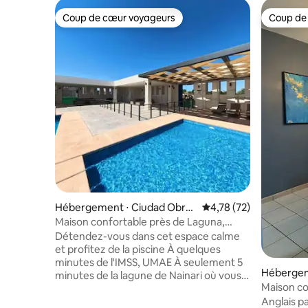
Coup de cœur voyageurs
Coup de
Coup de cœur voyageurs
Coup de
Hébergement ⋅ Ciudad Obre
Évaluation moyenne su
4,78 (72)
gón
Maison confortable près de Laguna,
IMSS, UMAE
Détendez-vous dans cet espace calme
et profitez de la piscine À quelques
minutes de l'IMSS, UMAE À seulement 5
Hébergem
minutes de la lagune de Nainari où vous
gón
Maison co
pourrez passer un agréable après-midi à
emplaceme
Anglais pa
déguster des noix de coco, des raspados,