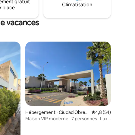
ement gratuit
sur une table de jardin. Arrivez à pied à
Climatisation
r place
un pâté de maisons de l'IMSS
de vacances
lus appréciés
ntaires : 4,77 sur 5
Hébergement ⋅ Ciudad Obreg
Évaluation moyenne s
4,8 (54)
ón
Maison VIP moderne · 7 personnes · Luxe
et confort