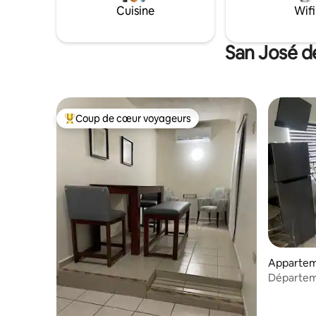
Cuisine
Wifi
San José d
Coup de cœur voyageurs
Coups de cœur voyageurs les plus appréciés
Appartem
ón
Départem