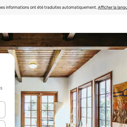
nes informations ont été traduites automatiquement. 
Afficher la lang
es
hes vers le haut et vers le bas pour les parcourir ou en appuyant et en fai