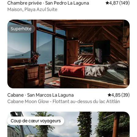
Chambre privée ⋅ San Pedro La Laguna
Évaluation moy
4,87 (149)
Maison, Playa Azul Suite
Superhôte
Superhôte
Cabane ⋅ San Marcos La Laguna
Évaluation mo
4,85 (39)
Cabane Moon Glow - Flottant au-dessus du lac Atitlán
Coup de cœur voyageurs
Coup de cœur voyageurs