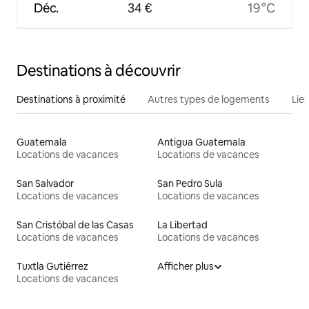
Déc.
34 €
19 °C
Destinations à découvrir
Destinations à proximité
Autres types de logements
Lie
Guatemala
Antigua Guatemala
Locations de vacances
Locations de vacances
San Salvador
San Pedro Sula
Locations de vacances
Locations de vacances
San Cristóbal de las Casas
La Libertad
Locations de vacances
Locations de vacances
Tuxtla Gutiérrez
Afficher plus
Locations de vacances