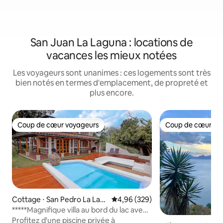
San Juan La Laguna : locations de
vacances les mieux notées
Les voyageurs sont unanimes : ces logements sont très
bien notés en termes d'emplacement, de propreté et
plus encore.
Coup de cœur voyageurs
Coup de cœur vo
Coup de cœur voyageurs
Coup de cœur vo
Cottage ⋅ San Pedro La Lag
Évaluation moyenne sur la base 
4,96 (329)
una
*****Magnifique villa au bord du lac avec
une plage confortable
Profitez d'une piscine privée à