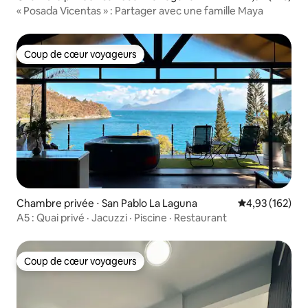
« Posada Vicentas » : Partager avec une famille Maya
Coup de cœur voyageurs
Coup de cœur voyageurs
Chambre privée ⋅ San Pablo La Laguna
Évaluation moy
4,93 (162)
A5 : Quai privé · Jacuzzi · Piscine · Restaurant
Coup de cœur voyageurs
Coup de cœur voyageurs