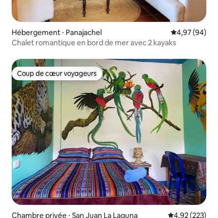
Hébergement ⋅ Panajachel
Évaluation mo
4,97 (94)
Chalet romantique en bord de mer avec 2 kayaks
Coup de cœur voyageurs
Coup de cœur voyageurs
Chambre privée ⋅ San Juan La Laguna
Évaluation moy
4,92 (223)