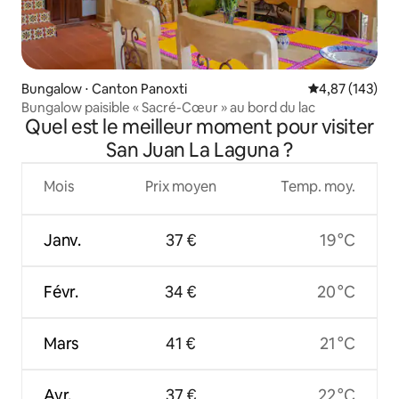
Bungalow ⋅ Canton Panoxti
Évaluation moy
4,87 (143)
Bungalow paisible « Sacré-Cœur » au bord du lac
Quel est le meilleur moment pour visiter
San Juan La Laguna ?
Mois
Prix moyen
Temp. moy.
Janv.
37 €
19 °C
Févr.
34 €
20 °C
Mars
41 €
21 °C
Avr.
37 €
22 °C