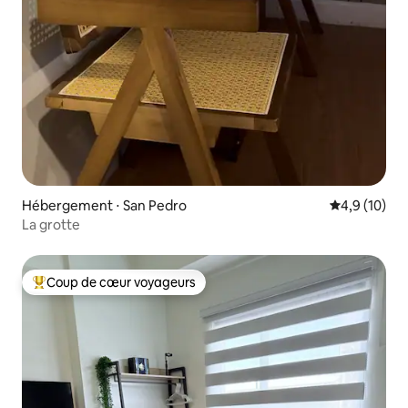
Hébergement ⋅ San Pedro
Évaluation m
4,9 (10)
La grotte
Coup de cœur voyageurs
Coups de cœur voyageurs les plus appréciés