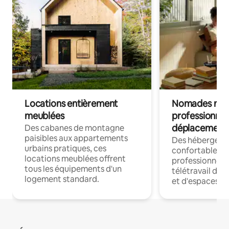
Locations entièrement
Nomades num
meublées
professionnel
déplacement
Des cabanes de montagne
paisibles aux appartements
Des hébergem
urbains pratiques, ces
confortables p
locations meublées offrent
professionnels
tous les équipements d'un
télétravail dis
logement standard.
et d'espaces de