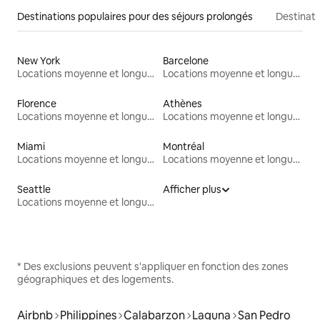
Destinations populaires pour des séjours prolongés
Destinati
New York
Barcelone
Locations moyenne et longue durée
Locations moyenne et longue durée
Florence
Athènes
Locations moyenne et longue durée
Locations moyenne et longue durée
Miami
Montréal
Locations moyenne et longue durée
Locations moyenne et longue durée
Seattle
Afficher plus
Locations moyenne et longue durée
* Des exclusions peuvent s'appliquer en fonction des zones
géographiques et des logements.
Airbnb
Philippines
Calabarzon
Laguna
San Pedro