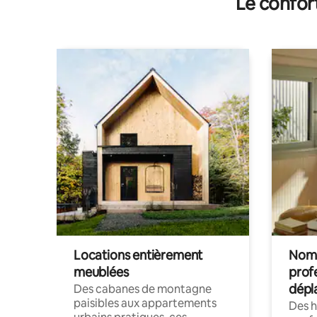
Le confor
Locations entièrement
Noma
meublées
prof
dépl
Des cabanes de montagne
paisibles aux appartements
Des 