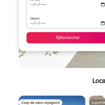
Départ
Rechercher
Loca
Coup de cœur voyageurs
Superhô
Coup de cœur voyageurs
Superhô