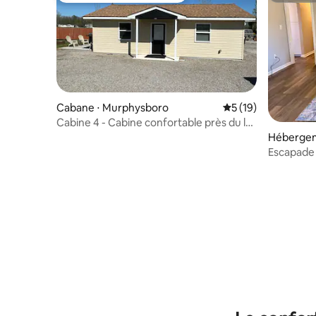
Cabane ⋅ Murphysboro
Évaluation moyenne
5 (19)
Cabine 4 - Cabine confortable près du lac
Kinkaid
Hébergem
Escapade