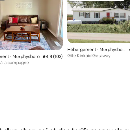
 sur la base de 19 commentaires : 5 sur 5
Hébergement ⋅ Murphysbor
o
Gîte Kinkaid Getaway
ent ⋅ Murphysboro
Évaluation moyenne sur la base de 102 comm
4,9 (102)
 à la campagne