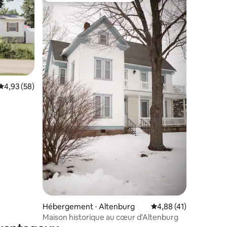
Évaluation moyenne sur la base de 58 commentaires : 4,93 sur 5
4,93 (58)
entaires : 4,9 sur 5
Hébergement ⋅ Altenburg
Évaluation moyenne su
4,88 (41)
Maison historique au cœur d'Altenburg