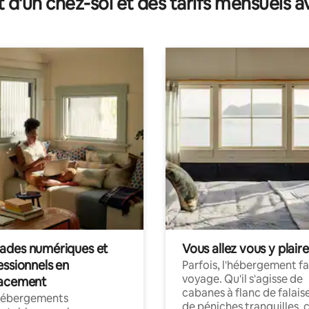
t d'un chez-soi et des tarifs mensuels 
des numériques et
Vous allez vous y plaire
essionnels en
Parfois, l'hébergement fai
voyage. Qu'il s'agisse de
acement
cabanes à flanc de falais
hébergements
de péniches tranquilles, 