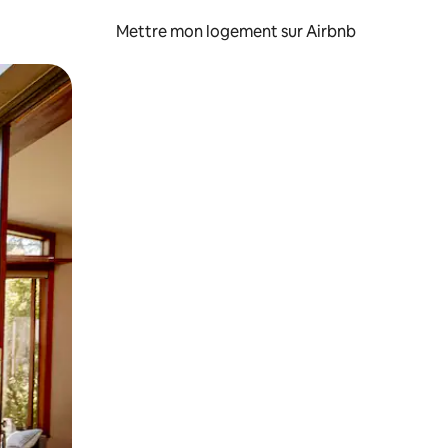
Mettre mon logement sur Airbnb
sant glisser.