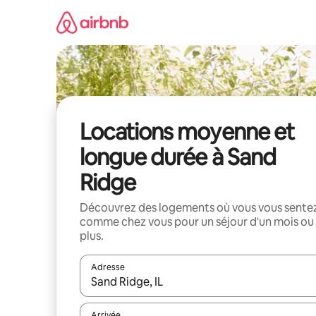
Aller
directement
au
contenu
Locations moyenne et
longue durée à Sand
Ridge
Découvrez des logements où vous vous sente
comme chez vous pour un séjour d'un mois ou
plus.
Adresse
Lorsque les résultats s'affichent, utilisez les flèc
Arrivée