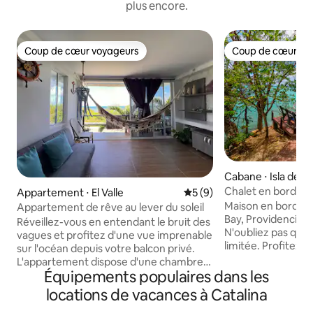
plus encore.
Coup de cœur voyageurs
Coup de cœur vo
Coup de cœur voyageurs
Coup de cœur vo
Cabane ⋅ Isla de P
Chalet en bord de
Appartement ⋅ El Valle
Évaluation moyenne sur la 
5 (9)
Providencia
Maison en bord d
Appartement de rêve au lever du soleil
Bay, Providencia 🏝️ Tourisme durable
Réveillez-vous en entendant le bruit des
N'oubliez pas que l'
vagues et profitez d'une vue imprenable
limitée. Profitez 
sur l'océan depuis votre balcon privé.
conscience. ✨ À quelques pas de la mer
L'appartement dispose d'une chambre
Lit Queen✨ confort
Équipements populaires dans les
confortable avec une salle de bain
Terrasse avec 2 ch
privée, d'une cuisine entièrement
locations de vacances à Catalina
et une table ✨ Sall
équipée et d'un espace ouvert et frais,
Douche ✨ extérieu