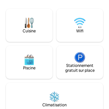
parfait pour profiter de la brise marine.
nature 🌿🚿 ✨ Cui
des textures de bois et une atmosphère
équipée ✨ Climatis
décontractée, cet espace vous invite à
de plafond Wifi ✨
ralentir et à ressentir les bonnes
aux espaces communs 📩 Envo
vibrations de l'île. Venez découvrir la vie
un message pour r
authentique de l'île dans un endroit fait
au paradis
avec amour, entouré par la nature et la
Cuisine
Wifi
mer.
Stationnement
Piscine
gratuit sur place
Climatisation