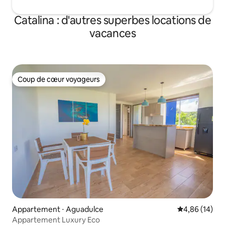
Catalina : d'autres superbes locations de
vacances
Coup de cœur voyageurs
Coup de cœur voyageurs
Appartement ⋅ Aguadulce
Évaluation mo
4,86 (14)
Appartement Luxury Eco