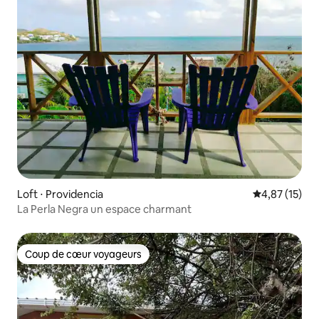
Loft ⋅ Providencia
Évaluation mo
4,87 (15)
La Perla Negra un espace charmant
Coup de cœur voyageurs
Coup de cœur voyageurs