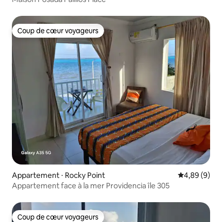
Coup de cœur voyageurs
Coup de cœur voyageurs
Appartement ⋅ Rocky Point
Évaluation m
4,89 (9)
Appartement face à la mer Providencia île 305
Coup de cœur voyageurs
Coup de cœur voyageurs