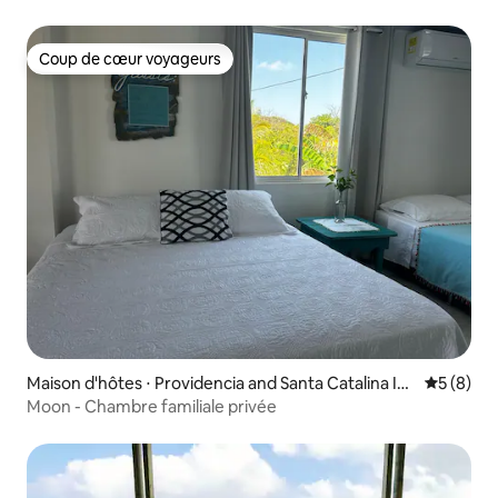
Coup de cœur voyageurs
Coup de cœur voyageurs
Maison d'hôtes ⋅ Providencia and Santa Catalina Isl
Évaluatio
5 (8)
ands
Moon - Chambre familiale privée