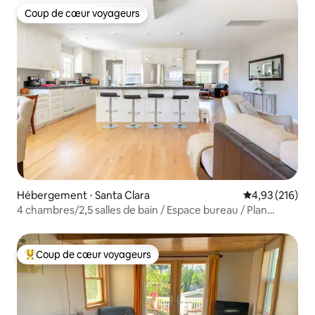
Coup de cœur voyageurs
Coup de cœur voyageurs
Hébergement ⋅ Santa Clara
Évaluation moy
4,93 (216)
4 chambres/2,5 salles de bain / Espace bureau / Plan
ouvert / Immense arrière-cour
Coup de cœur voyageurs
Coups de cœur voyageurs les plus appréciés