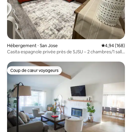
Hébergement ⋅ San Jose
Évaluation moy
4,94 (168)
Casita espagnole privée près de SJSU – 2 chambres/1 salle
de bain et jardin
Coup de cœur voyageurs
Coup de cœur voyageurs