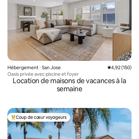
Hébergement ⋅ San Jose
Évaluation moy
4,92 (150)
Oasis privée avec piscine et foyer
Location de maisons de vacances à la
semaine
Coup de cœur voyageurs
Coups de cœur voyageurs les plus appréciés