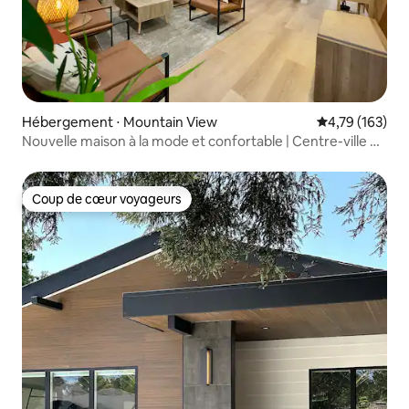
Hébergement ⋅ Mountain View
Évaluation moy
4,79 (163)
Nouvelle maison à la mode et confortable | Centre-ville de
Mountain View
Coup de cœur voyageurs
Coup de cœur voyageurs