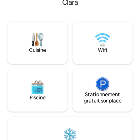
Clara
aéroport SJ Mineta. Votre suite
la forêt de Nisene Marks. É
disposera de sa propre grande cuisine
connexion Internet
gastronomique, d'une salle de bain
projecteur et d'u
complète spacieuse, d'un lit Queen Size
Notre logement peu
avec un grand placard, d'une connexion
confortablement c
Wi-Fi, d'une télévision, d'un bureau et
parfait pour les c
d'une cour avec un coin salon extérieur.
d'affaires, les per
Vous y trouverez également un lave-
familles.
Cuisine
Wifi
linge et un sèche-linge communs à
l'arrière de la maison.
Stationnement
Piscine
gratuit sur place