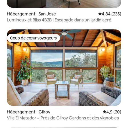
Hébergement ⋅ San Jose
Évaluation moy
4,84 (235)
Lumineux et Bliss 4B2B | Escapade dans un jardin aéré
Coup de cœur voyageurs
Coup de cœur voyageurs
Hébergement ⋅ Gilroy
Évaluation m
4,9 (20)
Villa El Matador ~ Près de Gilroy Gardens et des vignobles