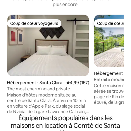
plus encore.
Coup de cœur voyageurs
Coup de cœur vo
Coup de cœur voyageurs
Coup de cœur vo
Hébergement ⋅ A
Retraite moderne s
Hébergement ⋅ Santa Clara
Évaluation moyenne sur la base 
4,99 (157)
Chargeur EV gratu
Cette maison mod
The most charming and private
aérée se trouve à 
guesthouse.
Maison d'hôtes moderne située au
plage de Rio del M
centre de Santa Clara. À environ 10 min
épuré, de la grande
en voiture d'Apple Park, du siège social
intérieure et exté
de Nvidia, de la gare Lawrence Caltrain,
nombreuses activit
Équipements populaires dans les
du stade 49ers Levis, Centre de congrès
porte, notamment 
de Santa Clara, Valley Fair Mall/Santana
maisons en location à Comté de Santa
surf de classe mon
Row, SAP Center/Downtown SJ,
cyclables et péd