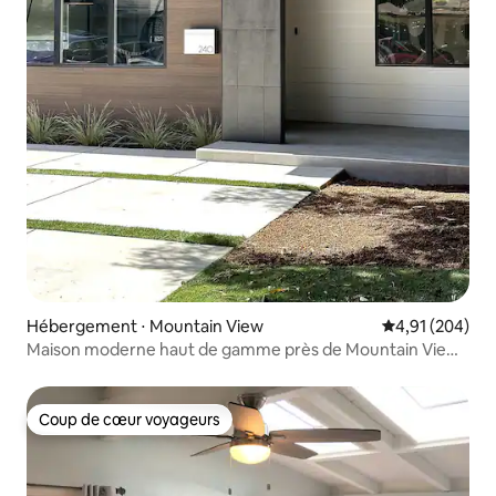
Hébergement ⋅ Mountain View
Évaluation moy
4,91 (204)
Maison moderne haut de gamme près de Mountain View
Downtown
Coup de cœur voyageurs
Coup de cœur voyageurs