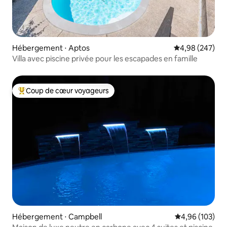
Hébergement ⋅ Aptos
Évaluation moy
4,98 (247)
Villa avec piscine privée pour les escapades en famille
Coup de cœur voyageurs
Coups de cœur voyageurs les plus appréciés
Hébergement ⋅ Campbell
Évaluation moy
4,96 (103)