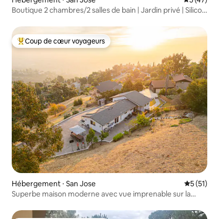
Boutique 2 chambres/2 salles de bain | Jardin privé | Silicon
Valley
Coup de cœur voyageurs
Coups de cœur voyageurs les plus appréciés
Hébergement ⋅ San Jose
Évaluation
5 (51)
Superbe maison moderne avec vue imprenable sur la
vallée