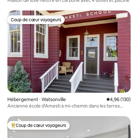
Maison de luxe neutre en carbone avec 4 suites et piscine
Coup de cœur voyageurs
Coup de cœur voyageurs
Hébergement ⋅ Watsonville
Évaluation moy
4,96 (130)
Ancienne école d'Amesti à mi-chemin dans les terres
agricoles
Coup de cœur voyageurs
Coups de cœur voyageurs les plus appréciés