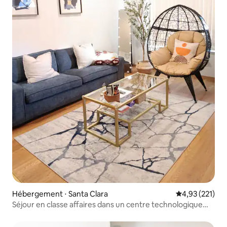
Hébergement ⋅ Santa Clara
Évaluation moy
4,93 (221)
Séjour en classe affaires dans un centre technologique
3 chambres 2 salles de bain près de SJC