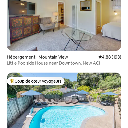
Hébergement ⋅ Mountain View
Évaluation moy
4,88 (193)
Little Poolside House near Downtown. New AC!
Coup de cœur voyageurs
Coups de cœur voyageurs les plus appréciés