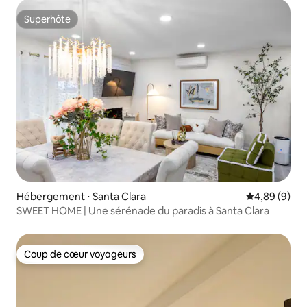
Superhôte
Superhôte
Hébergement ⋅ Santa Clara
Évaluation m
4,89 (9)
SWEET HOME | Une sérénade du paradis à Santa Clara
Coup de cœur voyageurs
Coup de cœur voyageurs