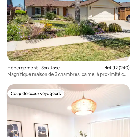
Hébergement ⋅ San Jose
Évaluation moy
4,92 (240)
Magnifique maison de 3 chambres, calme, à proximité des
commerces !
Coup de cœur voyageurs
Coup de cœur voyageurs