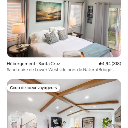
Hébergement ⋅ Santa Cruz
Évaluation moy
4,94 (318)
Sanctuaire de Lower Westside près de Natural Bridges
Beach
Coup de cœur voyageurs
Coup de cœur voyageurs