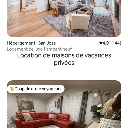
Hébergement ⋅ San Jose
Évaluation moy
4,91 (144)
Logement de luxe flambant neuf
Location de maisons de vacances
privées
Coup de cœur voyageurs
Coups de cœur voyageurs les plus appréciés