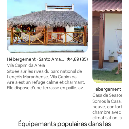
Hébergement ⋅ Santo Amar
Évaluation moyenne sur la base
4,89 (85)
o do Maranhão
Vila Capim da Areia
Située sur les rives du parc national de
Lençóis Maranhense, Vila Capim da
Areia est un refuge calme et charmant.
Elle dispose d'une terrasse en paille, avec
Hébergement ⋅ S
des hamacs et des chaises longues. Il
o do Maranhão
Casa de Season L
dispose d'un rooftop avec une belle vue.
Casa Amani
Somos la Casa Ama
Il est proche de la rivière Alegre qui est
neuve, confortable e
un paradis. Le logement dispose d'une
chambre avec sorti
cuisine, d'une connexion Wi-Fi, d'une
climatisation, télé
télévision avec Android TV, de la
Équipements populaires dans les
queen, 1 lit de veuv
climatisation sans vent, de lits et de
salle de bains dou