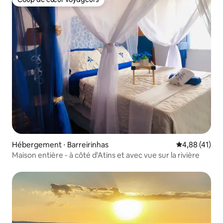
Coup de cœur voyageurs
Hébergement ⋅ Barreirinhas
Évaluation mo
4,88 (41)
Maison entière - à côté d'Atins et avec vue sur la rivière