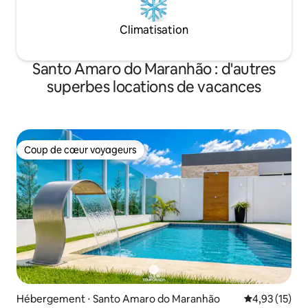
Climatisation
Santo Amaro do Maranhão : d'autres
superbes locations de vacances
Coup de cœur voyageurs
Coup de cœur voyageurs
Hébergement ⋅ Santo Amaro do Maranhão
Évaluation mo
4,93 (15)