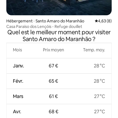
Hébergement ⋅ Santo Amaro do Maranhão
Évaluation m
4,63 (8)
Casa Paraíso dos Lençóis - Refuge douillet
Quel est le meilleur moment pour visiter
Santo Amaro do Maranhão ?
Mois
Prix moyen
Temp. moy.
Janv.
67 €
28 °C
Févr.
65 €
28 °C
Mars
61 €
27 °C
Avr.
68 €
27 °C