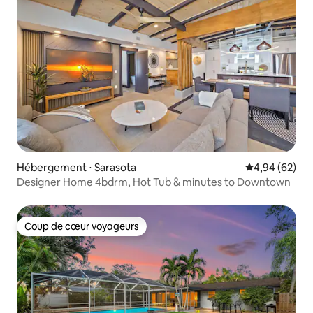
Hébergement ⋅ Sarasota
Évaluation mo
4,94 (62)
Designer Home 4bdrm, Hot Tub & minutes to Downtown
Coup de cœur voyageurs
Coup de cœur voyageurs