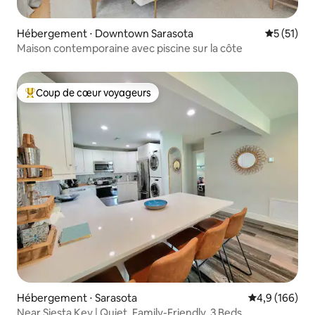
Hébergement ⋅ Downtown Sarasota
Évaluation
5 (51)
Maison contemporaine avec piscine sur la côte
Coup de cœur voyageurs
Coups de cœur voyageurs les plus appréciés
Hébergement ⋅ Sarasota
Évaluation mo
4,9 (166)
Near Siesta Key | Quiet, Family-Friendly, 3 Beds