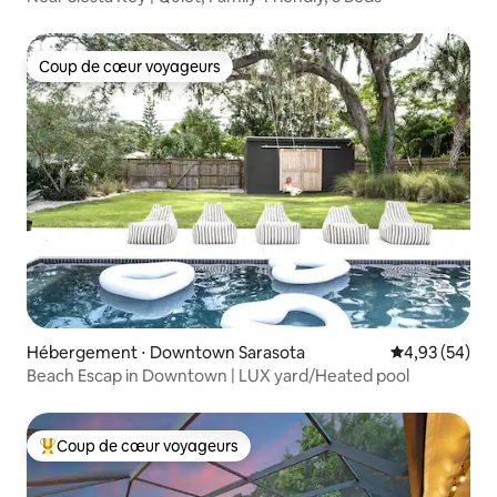
Coup de cœur voyageurs
Coup de cœur voyageurs
Hébergement ⋅ Downtown Sarasota
Évaluation mo
4,93 (54)
Beach Escap in Downtown | LUX yard/Heated pool
Coup de cœur voyageurs
Coups de cœur voyageurs les plus appréciés