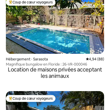
Coup de cœur voyageurs
Coups de cœur voyageurs les plus appréciés
Hébergement ⋅ Sarasota
Évaluation mo
4,94 (88)
Magnifique bungalow en Floride : 26-VR-000046
Location de maisons privées acceptant
les animaux
Coup de cœur voyageurs
Coups de cœur voyageurs les plus appréciés