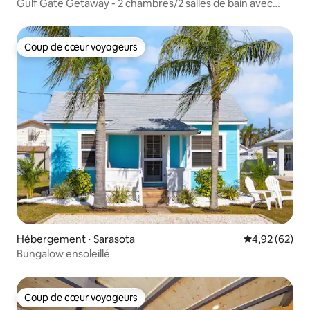
Gulf Gate Getaway - 2 chambres/2 salles de bain avec
piscine chauffée Animaux acceptés
Coup de cœur voyageurs
Coup de cœur voyageurs
Hébergement ⋅ Sarasota
Évaluation mo
4,92 (62)
Bungalow ensoleillé
Coup de cœur voyageurs
Coup de cœur voyageurs