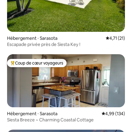
Hébergement ⋅ Sarasota
Évaluation m
4,71 (21)
Escapade privée près de Siesta Key !
Coup de cœur voyageurs
Coups de cœur voyageurs les plus appréciés
Hébergement ⋅ Sarasota
Évaluation moy
4,99 (134)
Siesta Breeze ~ Charming Coastal Cottage