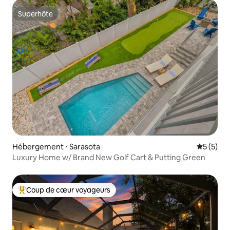
Superhôte
Superhôte
Hébergement ⋅ Sarasota
Évaluatio
5 (5)
Luxury Home w/ Brand New Golf Cart & Putting Green
Coup de cœur voyageurs
Coups de cœur voyageurs les plus appréciés