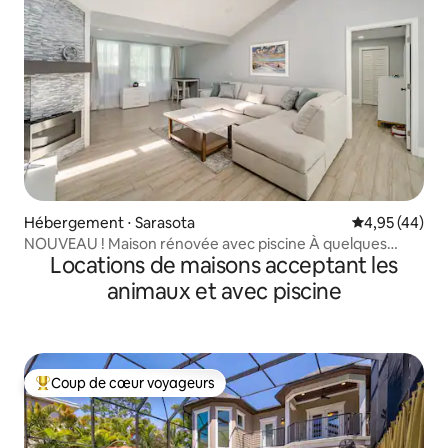
Hébergement ⋅ Sarasota
Évaluation mo
4,95 (44)
NOUVEAU ! Maison rénovée avec piscine À quelques
Locations de maisons acceptant les
minutes de la plage de Siesta Key
animaux et avec piscine
Coup de cœur voyageurs
Coups de cœur voyageurs les plus appréciés