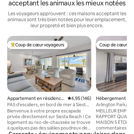
acceptant les animaux les mieux notées
Les voyageurs approuvent : ces maisons acceptant les
animaux sont très bien notées pour leur emplacement,
leur propreté et bien plus encore.
Coup de cœur voyageurs
Coup de cœur vo
Coups de cœur voyageurs les plus appréciés
Coup de cœur vo
Appartement en résidence
Évaluation moyenne sur la base 
4,95 (146)
Hébergement ⋅ Ar
⋅ Siesta Key
ark
PAS d'escaliers, en bord de mer à Siesta.
Arlington Park/So
À distance de marche du village !
5 Star
Bienvenue à votre propre escapade
MEILLEUR EMPLA
privée directement sur Siesta Beach ! Ce
RAPPORT QUALIT
logement au rez-de-chaussée se trouve
MAISON 5 ÉTOILES
à quelques pas des sables poudreux de
commentaires 5 éto
Siesta Key. Pas D'ESCALIERS Profitez de
endroit ! Maison récemment