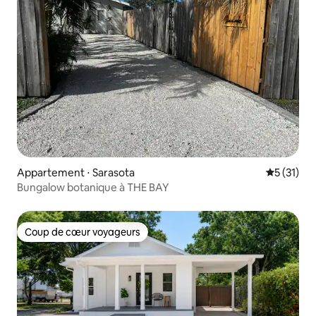
Appartement ⋅ Sarasota
Évaluation
5 (31)
Bungalow botanique à THE BAY
Coup de cœur voyageurs
Coup de cœur voyageurs