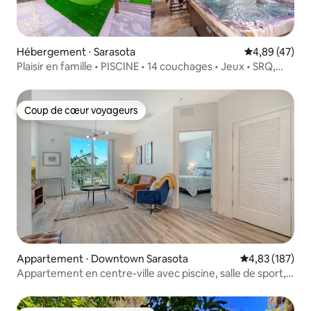
Hébergement ⋅ Sarasota
Évaluation mo
4,89 (47)
Plaisir en famille • PISCINE • 14 couchages • Jeux • SRQ,
Ami & Plages
Coup de cœur voyageurs
Coup de cœur voyageurs
Appartement ⋅ Downtown Sarasota
Évaluation moy
4,83 (187)
Appartement en centre-ville avec piscine, salle de sport,
espace de coworking 31