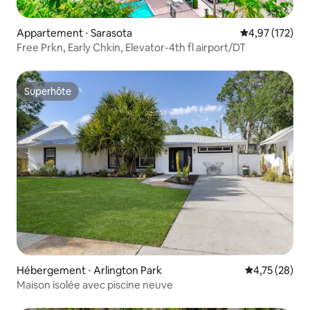
Appartement ⋅ Sarasota
Évaluation moy
4,97 (172)
Free Prkn, Early Chkin, Elevator-4th fl airport/DT
Superhôte
Superhôte
Hébergement ⋅ Arlington Park
Évaluation mo
4,75 (28)
Maison isolée avec piscine neuve