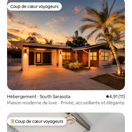
Coup de cœur voyageurs
Coup de cœur voyageurs
Hébergement ⋅ South Sarasota
Évaluation m
4,91 (11)
Maison moderne de luxe - Privée, accueillante et élégante
Coup de cœur voyageurs
Coups de cœur voyageurs les plus appréciés