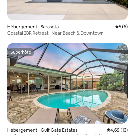
Hébergement ⋅ Sarasota
Évaluatio
5 (6)
Coastal 2BR Retreat | Near Beach & Downtown
Superhôte
Superhôte
Hébergement ⋅ Gulf Gate Estates
Évaluation mo
4,69 (13)