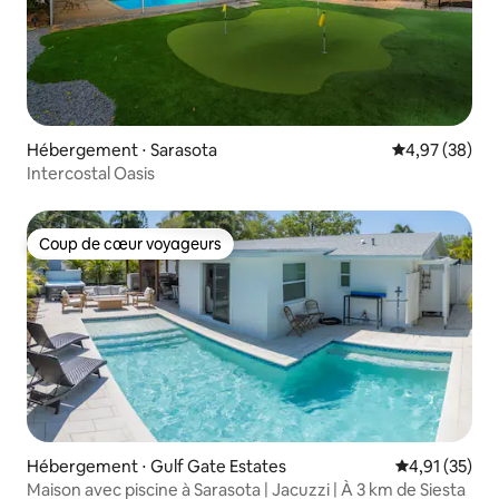
Hébergement ⋅ Sarasota
Évaluation mo
4,97 (38)
Intercostal Oasis
Coup de cœur voyageurs
Coup de cœur voyageurs
Hébergement ⋅ Gulf Gate Estates
Évaluation mo
4,91 (35)
Maison avec piscine à Sarasota | Jacuzzi | À 3 km de Siesta