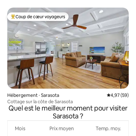
Coup de cœur voyageurs
Coups de cœur voyageurs les plus appréciés
Hébergement ⋅ Sarasota
Évaluation mo
4,97 (59)
Cottage sur la côte de Sarasota
Quel est le meilleur moment pour visiter
Sarasota ?
Mois
Prix moyen
Temp. moy.