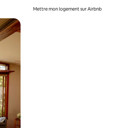
Mettre mon logement sur Airbnb
sant glisser.