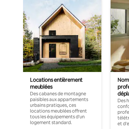
Locations entièrement
Noma
meublées
prof
dépl
Des cabanes de montagne
paisibles aux appartements
Des 
urbains pratiques, ces
confo
locations meublées offrent
profe
tous les équipements d'un
télét
logement standard.
et d'