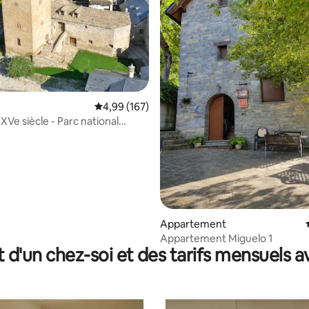
Évaluation moyenne sur la base de 167 commen
4,99 (167)
 XVe siècle - Parc national
 Pyrénées
 la base de 110 commentaires : 4,93 sur 5
Appartement
Appartement Miguelo 1
t d'un chez-soi et des tarifs mensuels 