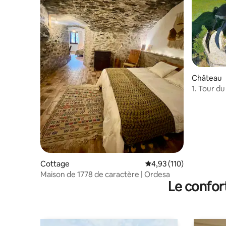
Château
1. Tour du
d'Ordesa,
Cottage
Évaluation moyenne sur
4,93 (110)
Maison de 1778 de caractère | Ordesa
Le confor