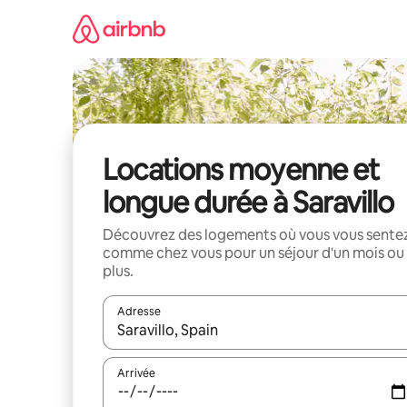
Aller
directement
au
contenu
Locations moyenne et
longue durée à Saravillo
Découvrez des logements où vous vous sente
comme chez vous pour un séjour d'un mois ou
plus.
Adresse
Lorsque les résultats s'affichent, utilisez les flèc
Arrivée