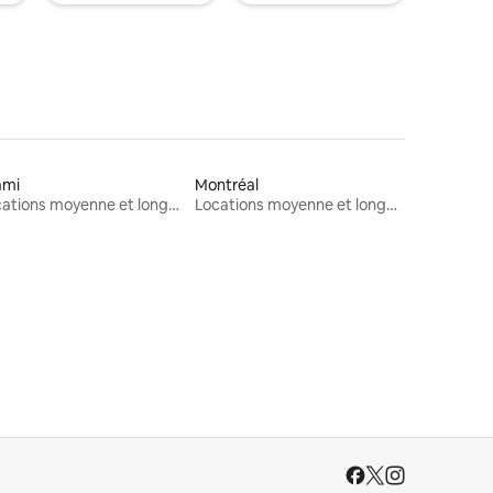
ami
Montréal
Locations moyenne et longue durée
Locations moyenne et longue durée