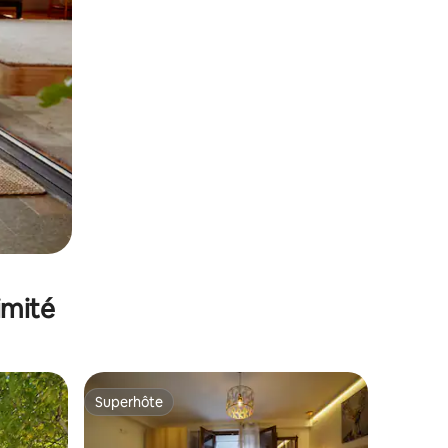
imité
Superhôte
Superhôte