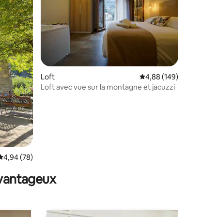
taires : 4,99 sur 5
Loft
Évaluation moyenne sur
4,88 (149)
Loft avec vue sur la montagne et jacuzzi
Évaluation moyenne sur la base de 78 commentaires : 4,94 sur 5
4,94 (78)
avantageux