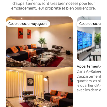
d'appartements sont très bien notées pour leur
emplacement, leur propreté et bien plus encore.
Coup de cœur voyageurs
Coup de cœur vo
Coup de cœur voyageurs
Coup de cœur vo
Appartement en r
⋅ Riyadh
Dana Al-Rabee |8|
L'appartement est 
quartiers les plus 
le quartier d'Al-Ra
avec les derniers 
contient un écran 
pouces, une conne
débit et une mach