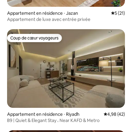
Appartement en résidence ⋅ Jazan
Évaluation
5 (21)
Appartement de luxe avec entrée privée
Coup de cœur voyageurs
Coup de cœur voyageurs
Appartement en résidence ⋅ Riyadh
Évaluation mo
4,98 (42)
B9 | Quiet & Elegant Stay ، Near KAFD & Metro