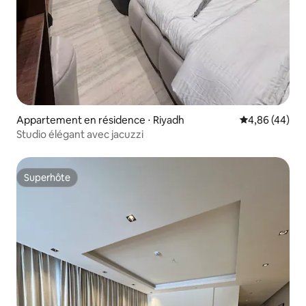
Appartement en résidence ⋅ Riyadh
Évaluation mo
4,86 (44)
Studio élégant avec jacuzzi
Superhôte
Superhôte