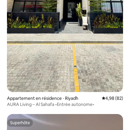
Appartement en résidence ⋅ Riyadh
Évaluation mo
4,98 (82)
AURA Living – Al Sahafa •Entrée autonome•
Superhôte
Superhôte