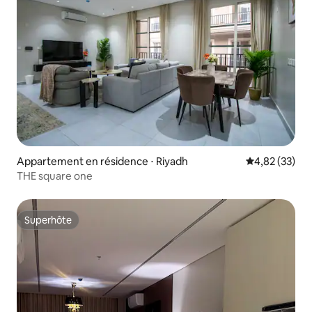
Appartement en résidence ⋅ Riyadh
Évaluation mo
4,82 (33)
THE square one
Superhôte
Superhôte