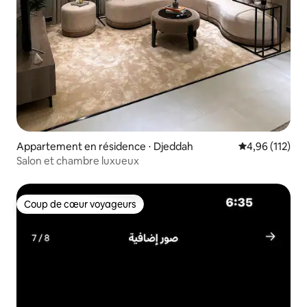
Appartement en résidence ⋅ Djeddah
Évaluation moy
4,96 (112)
Salon et chambre luxueux
Coup de cœur voyageurs
Coup de cœur voyageurs