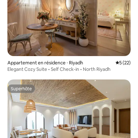
Appartement en résidence ⋅ Riyadh
Évaluation
5 (22)
Elegant Cozy Suite • Self Check-in • North Riyadh
Superhôte
Superhôte