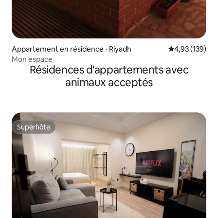
Appartement en résidence ⋅ Riyadh
Évaluation moy
4,93 (139)
Mon espace
Résidences d'appartements avec
animaux acceptés
Superhôte
Superhôte