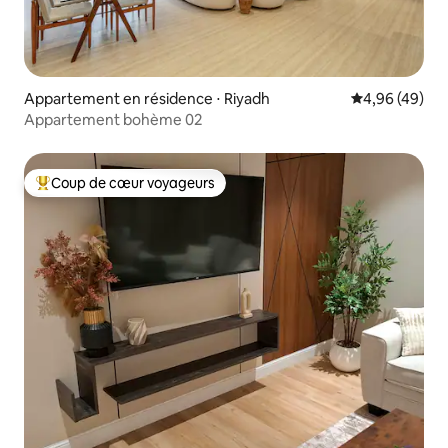
Appartement en résidence ⋅ Riyadh
Évaluation mo
4,96 (49)
Appartement bohème 02
Coup de cœur voyageurs
Coups de cœur voyageurs les plus appréciés