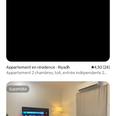
Appartement en résidence ⋅ Riyadh
Évaluation mo
4,92 (24)
Appartement 2 chambres, toit, entrée indépendante 2
chambres, toit, arrivée autonome
Superhôte
Superhôte