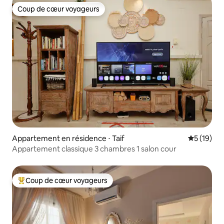
Coup de cœur voyageurs
Coup de cœur voyageurs
Appartement en résidence ⋅ Taif
Évaluation
5 (19)
Appartement classique 3 chambres 1 salon cour
Coup de cœur voyageurs
Coups de cœur voyageurs les plus appréciés