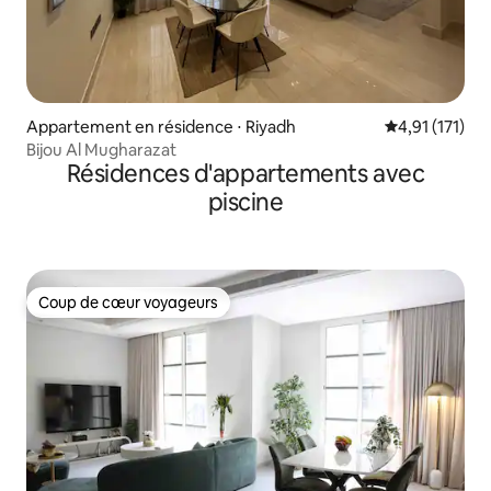
Appartement en résidence ⋅ Riyadh
Évaluation mo
4,91 (171)
Bijou Al Mugharazat
Résidences d'appartements avec
piscine
Coup de cœur voyageurs
Coup de cœur voyageurs