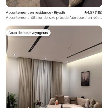
Appartement en résidence ⋅ Riyadh
Évaluation moy
4,87 (115)
Appartement hôtelier de luxe près de l'aéroport (arrivée
autonome)
Coup de cœur voyageurs
Coup de cœur voyageurs