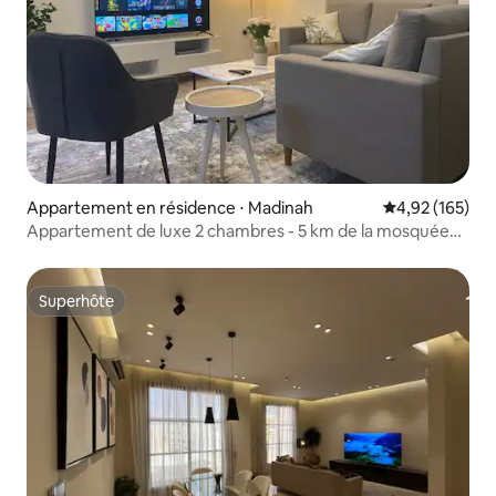
Appartement en résidence ⋅ Madinah
Évaluation moy
4,92 (165)
Appartement de luxe 2 chambres - 5 km de la mosquée
du Prophète
Superhôte
Superhôte