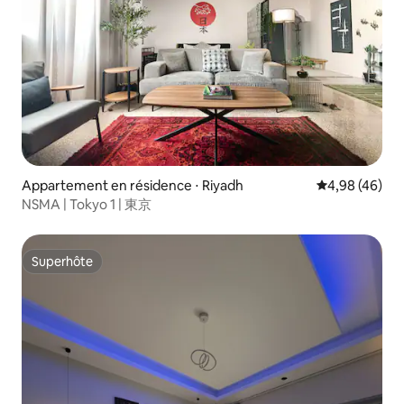
Appartement en résidence ⋅ Riyadh
Évaluation mo
4,98 (46)
NSMA | Tokyo 1 | 東京
Superhôte
Superhôte