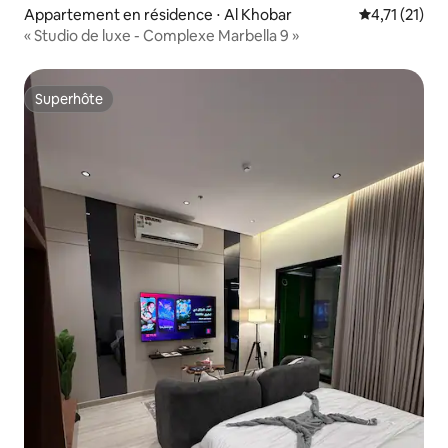
Appartement en résidence ⋅ Al Khobar
Évaluation m
4,71 (21)
« Studio de luxe - Complexe Marbella 9 »
Superhôte
Superhôte