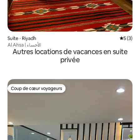
Suite ⋅ Riyadh
Évaluatio
5 (3)
Al Ahsa | الأحساء
Autres locations de vacances en suite
privée
Coup de cœur voyageurs
Coup de cœur voyageurs