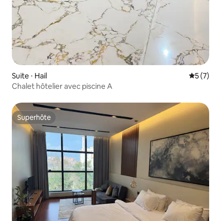
Suite ⋅ Hail
Évaluatio
5 (7)
Chalet hôtelier avec piscine A
Superhôte
Superhôte