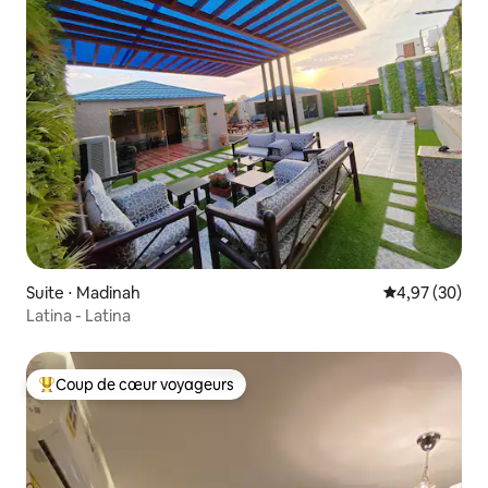
Suite ⋅ Madinah
Évaluation mo
4,97 (30)
Latina - Latina
Coup de cœur voyageurs
Coups de cœur voyageurs les plus appréciés