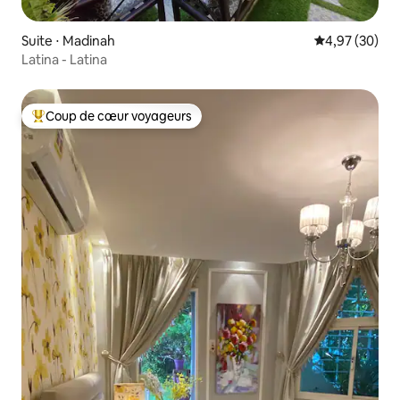
Suite ⋅ Madinah
Évaluation mo
4,97 (30)
Latina - Latina
Coup de cœur voyageurs
Coups de cœur voyageurs les plus appréciés