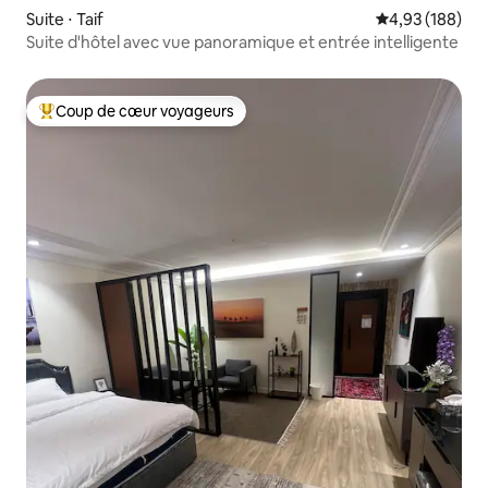
Suite ⋅ Taif
Évaluation moy
4,93 (188)
Suite d'hôtel avec vue panoramique et entrée intelligente
Coup de cœur voyageurs
Coups de cœur voyageurs les plus appréciés