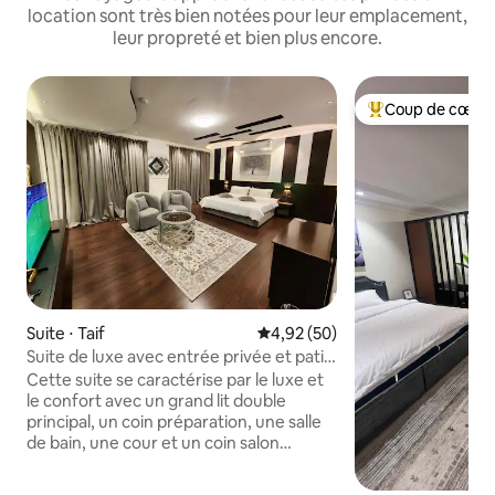
location sont très bien notées pour leur emplacement,
leur propreté et bien plus encore.
Coup de cœur 
Coups de cœur vo
Suite ⋅ Taif
Évaluation moyenne sur la base
4,92 (50)
Suite de luxe avec entrée privée et patio
avec vue
Cette suite se caractérise par le luxe et
le confort avec un grand lit double
principal, un coin préparation, une salle
de bain, une cour et un coin salon
extérieur donnant sur la montagne et
l'horizon de la ville. Elle dispose de