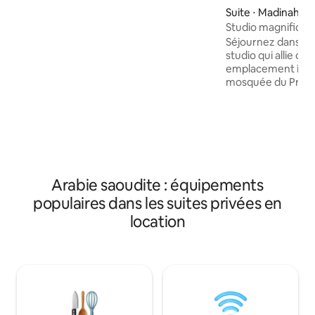
nombreux services et permet de
Suite ⋅ Madinah
regarder toutes les chaînes locales et
Studio magnifique
internationales, les films Netflix,
Séjournez dans un
Ashahid, Showtime, les chaînes de sport
studio qui allie co
BEIN et les sports saoudiens sur un écran
emplacement idéal 
haute technologie grâce à l'abonnement
mosquée du Prophète (15
IPTV Smart. Cela s'ajoute à
voiture) Le studi
l'emplacement stratégique qui est situé
stratégique en rai
près de la route Al-Radf et Shihar, ainsi
avec la rue Imam A
que de la route Al-Shifa et de la rocade
est l'une des rue
menant aux montagnes Hada. Idéal pour
plus célèbres de M
les jeunes mariés, il y a une mosquée à
marques de restau
proximité de l'emplacement.
services quotidien
Arabie saoudite : équipements
monde. Le studio
populaires dans les suites privées en
aménagement mod
pour tous les beso
location
logement. Intérie
tranquilles Micro-ondes, chauffe-thé et
café, réfrigérateur In
d'obtenir une plac