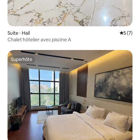
Suite ⋅ Hail
Évaluatio
5 (7)
Chalet hôtelier avec piscine A
Superhôte
Superhôte