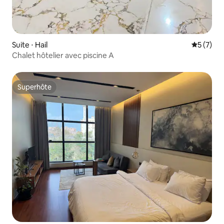
Suite ⋅ Hail
Évaluatio
5 (7)
Chalet hôtelier avec piscine A
Superhôte
Superhôte