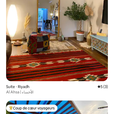
Suite ⋅ Riyadh
Évaluatio
5 (3)
Al Ahsa | الأحساء
Coup de cœur voyageurs
Coups de cœur voyageurs les plus appréciés