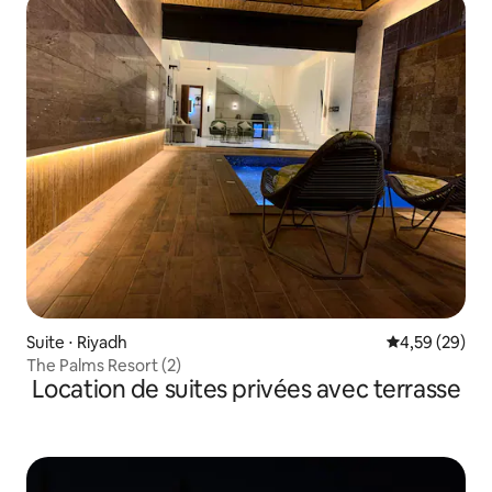
Suite ⋅ Riyadh
Évaluation mo
4,59 (29)
The Palms Resort (2)
Location de suites privées avec terrasse