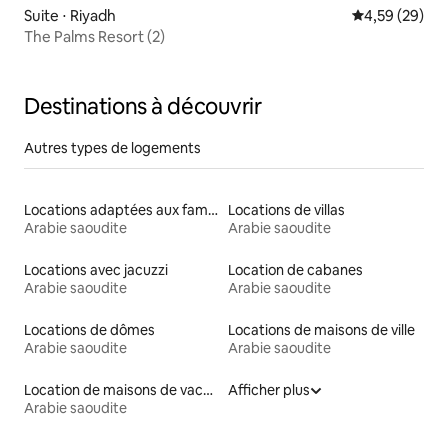
Suite ⋅ Riyadh
Évaluation mo
4,59 (29)
The Palms Resort (2)
Destinations à découvrir
Autres types de logements
Locations adaptées aux familles
Locations de villas
Arabie saoudite
Arabie saoudite
Locations avec jacuzzi
Location de cabanes
Arabie saoudite
Arabie saoudite
Locations de dômes
Locations de maisons de ville
Arabie saoudite
Arabie saoudite
Location de maisons de vacances
Afficher plus
Arabie saoudite