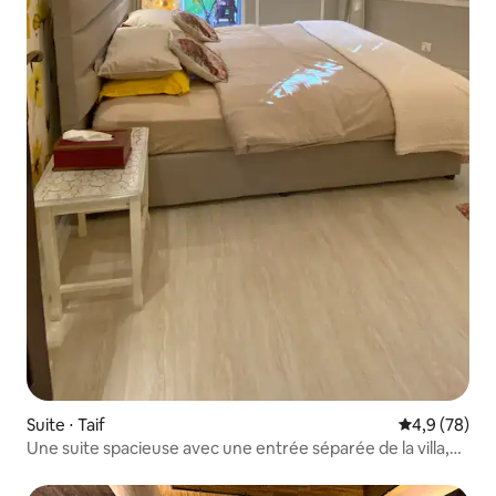
Suite ⋅ Taif
Évaluation m
4,9 (78)
Une suite spacieuse avec une entrée séparée de la villa,
vous vivez l'atmosphère de la communauté.