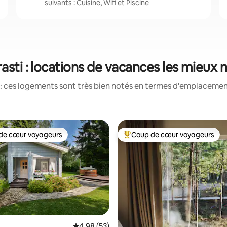
suivants : Cuisine, Wifi et Piscine
rasti : locations de vacances les mieux 
: ces logements sont très bien notés en termes d'emplacement
de cœur voyageurs
Coup de cœur voyageurs
 cœur voyageurs les plus appréciés
Coups de cœur voyageurs les p
 la base de 54 commentaires : 4,96 sur 5
Évaluation moyenne sur la base de 53 commen
4,98 (53)