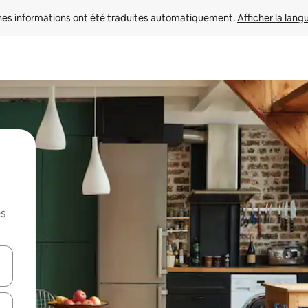
nes informations ont été traduites automatiquement. 
Afficher la lang
es
hes vers le haut et vers le bas pour les parcourir ou en appuyant et en fai