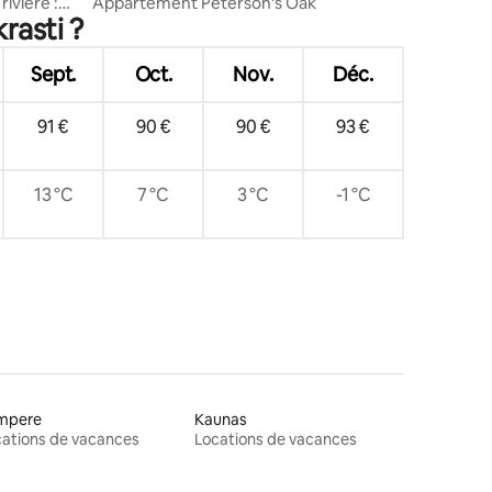
rivière :
Appartement Peterson's Oak
rasti ?
Sept.
Oct.
Nov.
Déc.
91 €
90 €
90 €
93 €
13 °C
7 °C
3 °C
-1 °C
mpere
Kaunas
ations de vacances
Locations de vacances