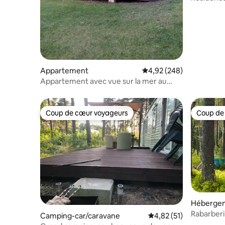
près de S
Appartement
Évaluation moyenne sur 
4,92 (248)
Appartement avec vue sur la mer au
coucher du soleil
Coup de cœur voyageurs
Coup de
Coup de cœur voyageurs
Coup de
Héberge
Rabarberi
Camping-car/caravane
Évaluation moyenne su
4,82 (51)
village de