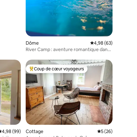
Dôme
Évaluation moyenne su
4,98 (63)
River Camp : aventure romantique dans
une maison dôme confortable
Coup de cœur voyageurs
lus appréciés
Coups de cœur voyageurs les plus appréciés
taires : 4,94 sur 5
Évaluation moyenne sur la base de 99 commentaires : 4,98 sur 5
4,98 (99)
Cottage
Évaluation moyenne
5 (26)