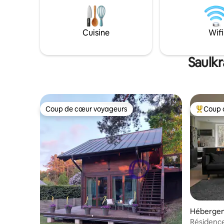
Cuisine
Wifi
Saulkr
Coup de cœur voyageurs
Coup 
Coup de cœur voyageurs
Coups de
Héberge
Résidence