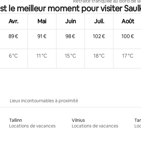
Retraite tranquille au bord de la 
st le meilleur moment pour visiter Saulk
cabane studio « Flowers »
Avr.
Mai
Juin
Juil.
Août
89 €
91 €
98 €
102 €
100 €
6 °C
11 °C
15 °C
18 °C
17 °C
Lieux incontournables à proximité
Tallinn
Vilnius
Ta
Locations de vacances
Locations de vacances
Loc