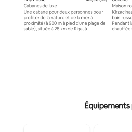
Cabanes de luxe
Maison ro
baignoire
Une cabane pour deux personnes pour
Kirzacinas
profiter de la nature et de la mer à
bain russe
proximité (à 900 m à pied d'une plage de
Pendant la
sable), située à 28 km de Riga, à
chauffée 
l'extérieur de la ville de Saulkrasti.
chaudes jo
Grandes fenêtres pour profiter de
garde une 
l'environnement pittoresque, et le soir,
potable pu
vous pouvez choisir d'opter pour nos
entretenu
options de loisirs (moyennant des frais
étang ave
supplémentaires) - un jacuzzi extérieur
silence et
et un sauna (jacuzzi 60 € , sauna 60 € ,
vacances i
sauna avec fouets de sauna traditionnels
mer et de 
et un gommage pour le corps 80 € ).
Des vélos 
L'endroit est accessible à pied depuis la
pour votre
gare ou les arrêts de bus à proximité, ou
disponibl
en voiture
suppléme
Équipements p