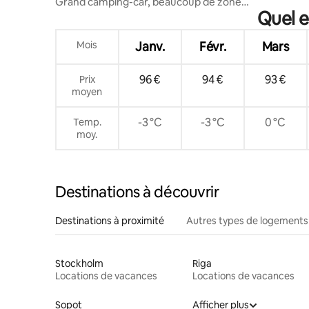
Grand camping-car, beaucoup de zone
Quel e
privée près de la plage
Mois
Janv.
Févr.
Mars
96 €
94 €
93 €
Prix
moyen
-3 °C
-3 °C
0 °C
Temp.
moy.
Destinations à découvrir
Destinations à proximité
Autres types de logements
Stockholm
Riga
Locations de vacances
Locations de vacances
Sopot
Afficher plus