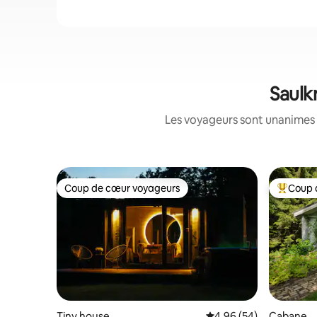
Saulk
Les voyageurs sont unanimes 
Coup de cœur voyageurs
Coup 
Coup de cœur voyageurs
Coups de
Tiny house
Évaluation moyenne sur
4,96 (54)
Cabane