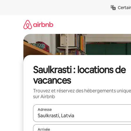
Aller
Certai
directement
au
contenu
Saulkrasti : locations de
vacances
Trouvez et réservez des hébergements uniqu
sur Airbnb
Adresse
Lorsque les résultats s'affichent, utilisez les flèc
Arrivée