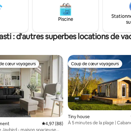
sur la terrasse pour un supplé
euros, également adapté aux e
jacuzzi peut être commandé ta
Stationn
température extérieure n'est 
Piscine
su
inférieure à +5 degrés, par temp
nous ne le proposons pas.
asti : d'autres superbes locations de v
de cœur voyageurs
Coup de cœur voyageurs
 cœur voyageurs les plus appréciés
Coup de cœur voyageurs
Tiny house
À 5 minutes de la plage | Caban
ment
Évaluation moyenne sur la base de 88 commen
4,97 (88)
confortable avec jacuzzi
 Jaybird - maison spacieuse