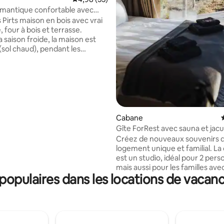
mantique confortable avec
 près de la mer
 Pirts maison en bois avec vrai
, four à bois et terrasse.
 saison froide, la maison est
(sol chaud), pendant les
urnées d'été à l'intérieur, elle
fraîcheur agréable. Eau
rifiée du puits. Un jardin bien
 combiné à une forêt, un
c des poissons colorés, le
 le confort rendront vos
noubliables ! La proximité de la
Cabane
la forêt de pins crée un air pur.
Gîte ForRest avec sauna et jacu
et des grillades sont fournis
Créez de nouveaux souvenirs 
 confort. Le jacuzzi est
logement unique et familial. L
e moyennant des frais
est un studio, idéal pour 2 pers
ntaires.
mais aussi pour les familles ave
opulaires dans les locations de vacance
et la compagnie d'amis jusqu'à 
personnes seront à l'aise de séj
La cabane dispose d'un sauna pr
est incluse dans le prix du séjou
limite de temps. Il y a un jacuzz