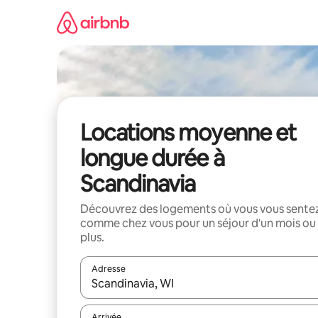
Aller
directement
au
contenu
Locations moyenne et
longue durée à
Scandinavia
Découvrez des logements où vous vous sente
comme chez vous pour un séjour d'un mois ou
plus.
Adresse
Lorsque les résultats s'affichent, utilisez les flèc
Arrivée