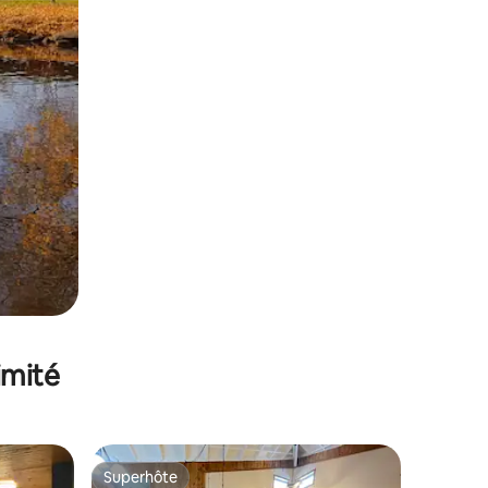
imité
Superhôte
lus appréciés
Superhôte