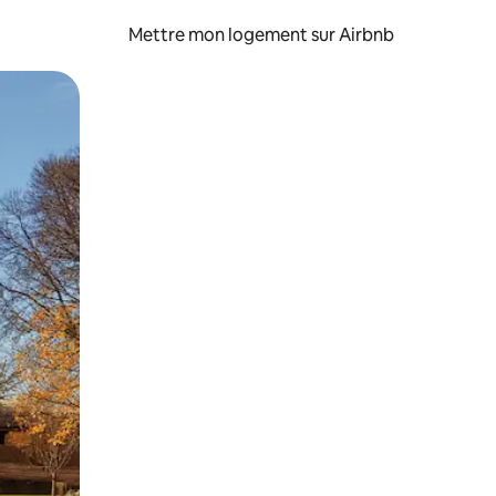
Mettre mon logement sur Airbnb
sant glisser.