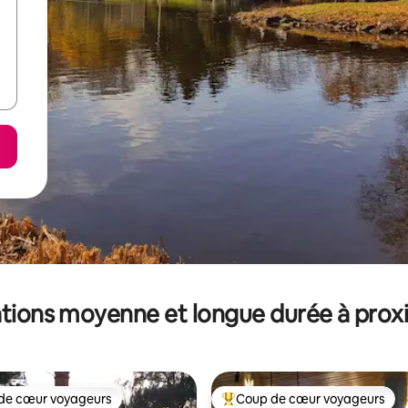
tions moyenne et longue durée à prox
de cœur voyageurs
Coup de cœur voyageurs
 cœur voyageurs les plus appréciés
Coups de cœur voyageurs les p