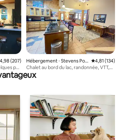
ntaires : 4,94 sur 5
valuation moyenne sur la base de 207 commentaires : 4,98 sur 5
4,98 (207)
Hébergement ⋅ Stevens Poin
Évaluation moyenne sur
4,81 (134)
t
elques pas
Chalet au bord du lac, randonnée, VTT,
avantageux
frisbee golf à 1,6 km