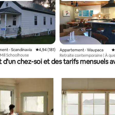
ent ⋅ Scandinavia
Évaluation moyenne sur la base de 181 comme
4,94 (181)
r la base de 44 commentaires : 4,77 sur 5
Appartement ⋅ Waupaca
É
Mill Schoolhouse
Retraite contemporaine | À qu
t d'un chez-soi et des tarifs mensuels 
de Chain O' Lakes