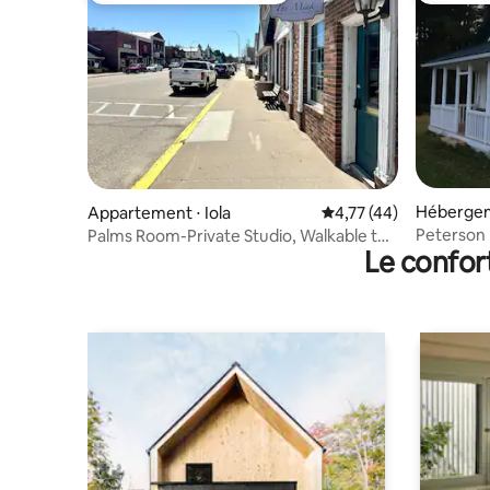
Hébergem
Appartement ⋅ Iola
Évaluation moyenne su
4,77 (44)
Peterson 
Palms Room-Private Studio, Walkable to
Le confor
Restaurants