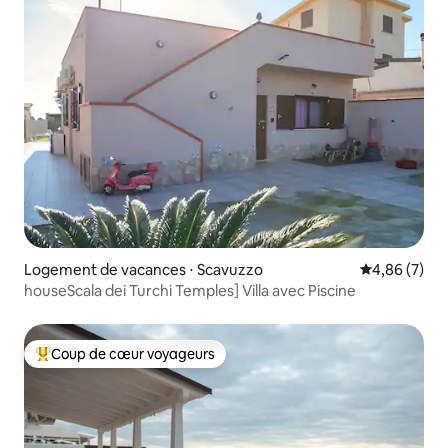
Logement de vacances ⋅ Scavuzzo
Évaluation m
4,86 (7)
houseScala dei Turchi Temples] Villa avec Piscine
Coup de cœur voyageurs
Coups de cœur voyageurs les plus appréciés