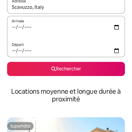
Adresse
Lorsque les résultats s'affichent, utilisez les flèches vers le hau
Arrivée
Départ
Rechercher
Locations moyenne et longue durée à
proximité
Superhôte
Superhôte