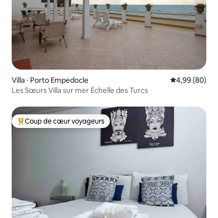
Villa ⋅ Porto Empedocle
Évaluation mo
4,99 (80)
Les Sœurs Villa sur mer Échelle des Turcs
Coup de cœur voyageurs
Coups de cœur voyageurs les plus appréciés