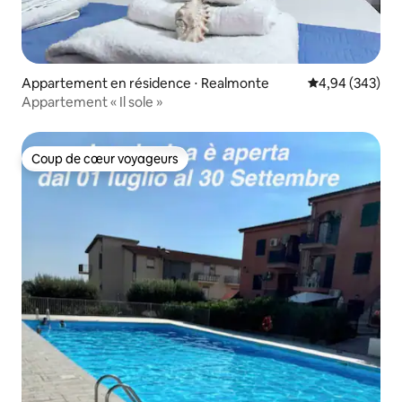
Appartement en résidence ⋅ Realmonte
Évaluation moy
4,94 (343)
Appartement « Il sole »
Coup de cœur voyageurs
Coup de cœur voyageurs