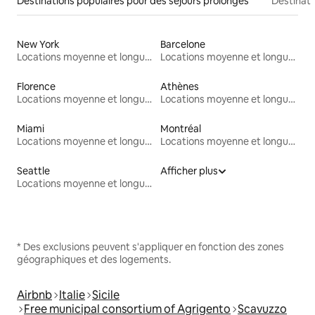
Destinations populaires pour des séjours prolongés
Destinati
New York
Barcelone
Locations moyenne et longue durée
Locations moyenne et longue durée
Florence
Athènes
Locations moyenne et longue durée
Locations moyenne et longue durée
Miami
Montréal
Locations moyenne et longue durée
Locations moyenne et longue durée
Seattle
Afficher plus
Locations moyenne et longue durée
* Des exclusions peuvent s'appliquer en fonction des zones
géographiques et des logements.
Airbnb
Italie
Sicile
Free municipal consortium of Agrigento
Scavuzzo