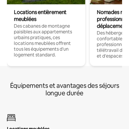
Locations entièrement
Nomades num
meublées
professionnel
déplacement
Des cabanes de montagne
paisibles aux appartements
Des hébergem
urbains pratiques, ces
confortables p
locations meublées offrent
professionnels
tous les équipements d'un
télétravail dis
logement standard.
et d'espaces de
Équipements et avantages des séjours
longue durée