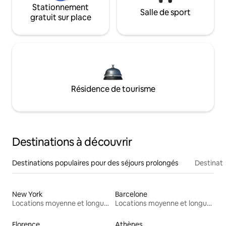
Stationnement
Salle de sport
gratuit sur place
Résidence de tourisme
Destinations à découvrir
Destinations populaires pour des séjours prolongés
Destinati
New York
Barcelone
Locations moyenne et longue durée
Locations moyenne et longue durée
Florence
Athènes