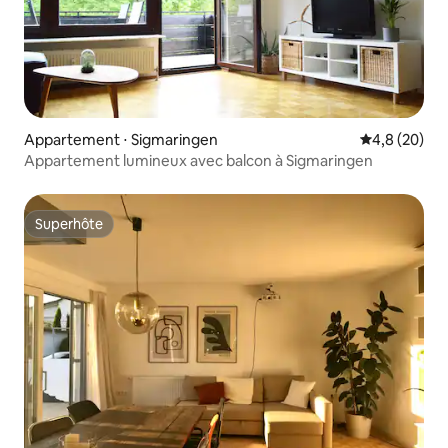
Appartement ⋅ Sigmaringen
Évaluation m
4,8 (20)
Appartement lumineux avec balcon à Sigmaringen
Superhôte
Superhôte