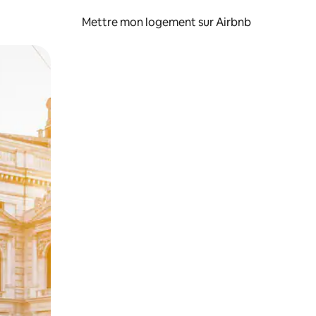
Mettre mon logement sur Airbnb
sant glisser.