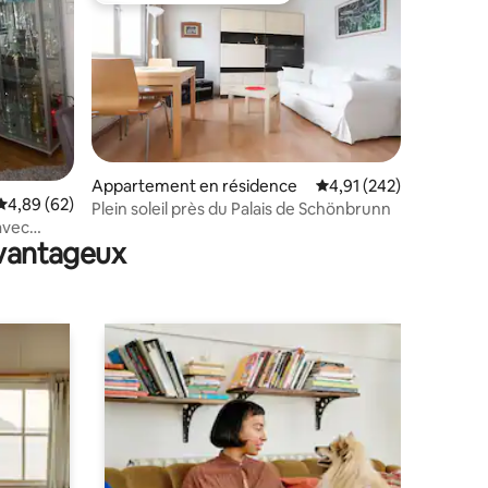
taires : 4,96 sur 5
Appartement en résidence
Évaluation moyenne sur
4,91 (242)
Évaluation moyenne sur la base de 62 commentaires : 4,89 sur 5
4,89 (62)
Plein soleil près du Palais de Schönbrunn
avec
avantageux
nhof