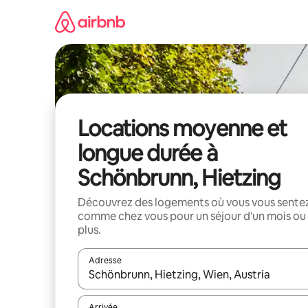
Aller
directement
au
contenu
Locations moyenne et
longue durée à
Schönbrunn, Hietzing
Découvrez des logements où vous vous sente
comme chez vous pour un séjour d'un mois ou
plus.
Adresse
Lorsque les résultats s'affichent, utilisez les flèc
Arrivée