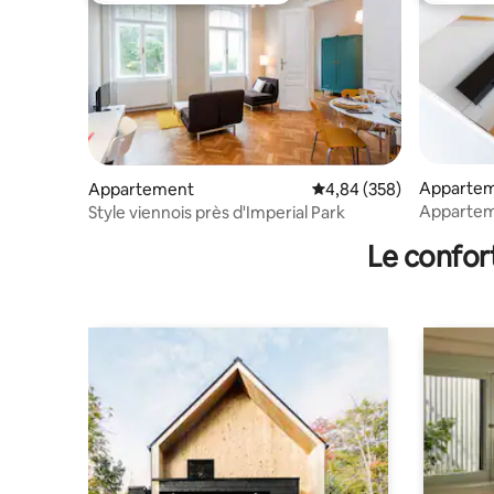
Apparte
Appartement
Évaluation moyenne sur 
4,84 (358)
Appartem
Style viennois près d'Imperial Park
Schönbru
Le confor