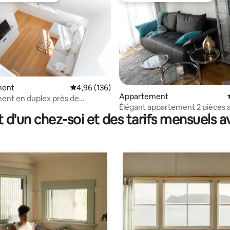
ment
Évaluation moyenne sur la base de 136 commen
4,96 (136)
la base de 358 commentaires : 4,84 sur 5
Appartement
ent en duplex près de
Élégant appartement 2 pièces 
t d'un chez-soi et des tarifs mensuels 
balcon – Ville/Schönbrunn/Bah