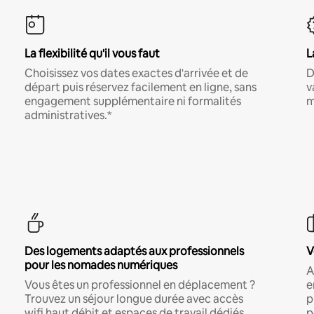
La flexibilité qu'il vous faut
L
Choisissez vos dates exactes d'arrivée et de
D
départ puis réservez facilement en ligne, sans
v
engagement supplémentaire ni formalités
m
administratives.*
Des logements adaptés aux professionnels
V
pour les nomades numériques
A
Vous êtes un professionnel en déplacement ?
e
Trouvez un séjour longue durée avec accès
p
wifi haut débit et espaces de travail dédiés.
p