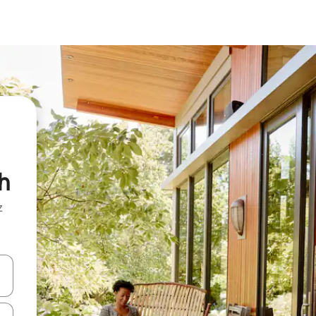
h
z
hes vers le haut et vers le bas pour les parcourir ou en appuyant et en fai