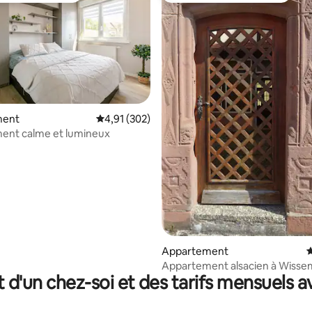
ment
Évaluation moyenne sur la base de 302 comme
4,91 (302)
ent calme et lumineux
 sur la base de 21 commentaires : 5 sur 5
Appartement
É
Appartement alsacien à Wiss
t d'un chez-soi et des tarifs mensuels 