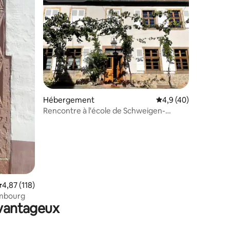
ntaires : 4,91 sur 5
Hébergement
Évaluation moyenne s
4,9 (40)
Rencontre à l'école de Schweigen-
Rechtenbach
valuation moyenne sur la base de 118 commentaires : 4,87 sur 5
4,87 (118)
embourg
avantageux