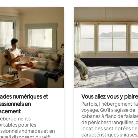
des numériques et
Vous allez vous y plaire
essionnels en
Parfois, l'hébergement fai
voyage. Qu'il s'agisse de
acement
cabanes à flanc de falais
hébergements
de péniches tranquilles, 
rtables pour les
locations sont dotées de
ssionnels nomades et en
caractéristiques uniques
ravail disposant du wifi