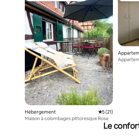
Apparte
Appartem
Hébergement
Évaluation moyenne
5 (21)
Maison à colombages pittoresque Rosa
Le confor