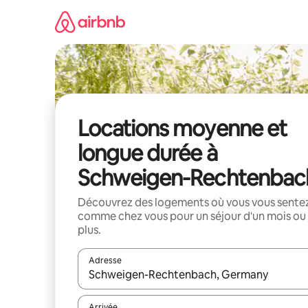
Aller
directement
au
contenu
Locations moyenne et
longue durée à
Schweigen-Rechtenbac
Découvrez des logements où vous vous sente
comme chez vous pour un séjour d'un mois ou
plus.
Adresse
Lorsque les résultats s'affichent, utilisez les flèc
Arrivée