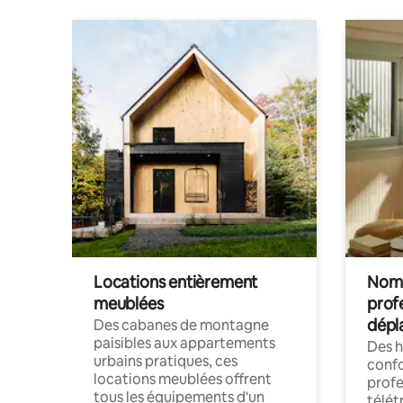
Locations entièrement
Noma
meublées
prof
dépl
Des cabanes de montagne
paisibles aux appartements
Des 
urbains pratiques, ces
confo
locations meublées offrent
profe
tous les équipements d'un
télét