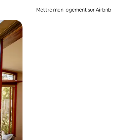
Mettre mon logement sur Airbnb
sant glisser.