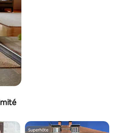
imité
Superhôte
Superhôte